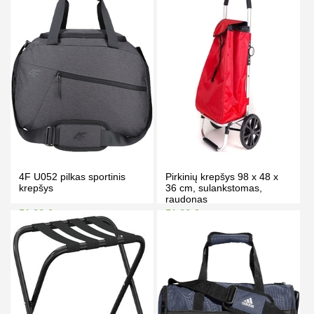
PIRKTI
PIRKTI
4F U052 pilkas sportinis
Pirkinių krepšys 98 x 48 x
krepšys
36 cm, sulankstomas,
raudonas
51.00 €
51.00 €
56.00 €
55.50 €
Kaina prisijungus
Kaina prisijungus
PIRKTI
PIRKTI