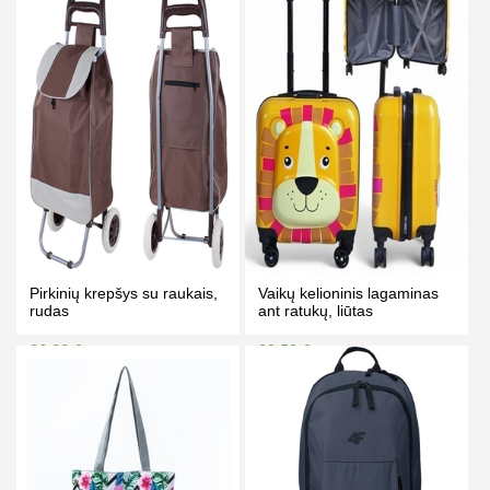
Kaina prisijungus
Kaina prisijungus
PIRKTI
PIRKTI
Pirkinių krepšys su raukais,
Vaikų kelioninis lagaminas
rudas
ant ratukų, liūtas
36.00 €
39.50 €
42.00 €
44.50 €
Kaina prisijungus
Kaina prisijungus
PIRKTI
PIRKTI