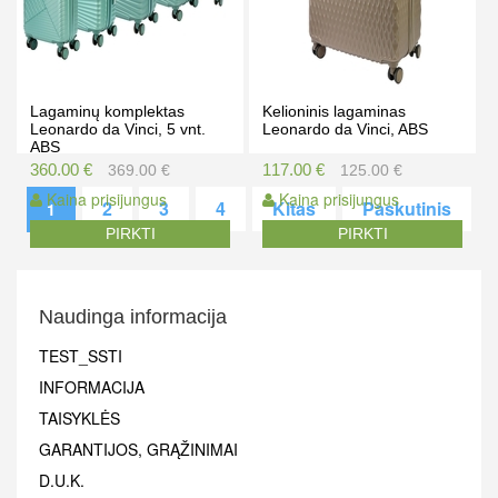
Lagaminų komplektas
Kelioninis lagaminas
Leonardo da Vinci, 5 vnt.
Leonardo da Vinci, ABS
ABS
360.00 €
117.00 €
369.00 €
125.00 €
Kaina prisijungus
Kaina prisijungus
2
3
4
Kitas
Paskutinis
1
PIRKTI
PIRKTI
Naudinga informacija
TEST_SSTI
INFORMACIJA
TAISYKLĖS
GARANTIJOS, GRĄŽINIMAI
D.U.K.