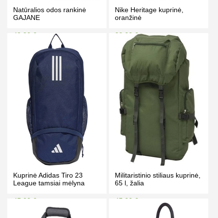
Natūralios odos rankinė
Nike Heritage kuprinė,
GAJANE
oranžinė
49.90 €
38.00 €
56.00 €
44.00 €
Kaina prisijungus
Kaina prisijungus
PIRKTI
PIRKTI
Kuprinė Adidas Tiro 23
Militaristinio stiliaus kuprinė,
League tamsiai mėlyna
65 l, žalia
45.00 €
45.00 €
55.00 €
55.00 €
Kaina prisijungus
Kaina prisijungus