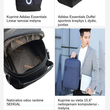
Kuprinė Adidas Essentials
Adidas Essentials Duffel
Linear tamsiai mėlyna
sportinis krepšys L dydis,
juodas
39.00 €
41.50 €
49.00 €
46.00 €
Kaina prisijungus
Kaina prisijungus
PIRKTI
PIRKTI
Natūralios odos rankinė
Kuprinė su vieta 15,6"
SEHGAL
nešiojamam kompiuteriui -
mėlyna