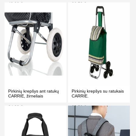
49.90 €
26.50 €
53.00 €
31.50 €
Kaina prisijungus
Kaina prisijungus
PIRKTI
PIRKTI
Pirkinių krepšys ant ratukų
Pirkinių krepšys su ratukais
CARRIE, žirneliais
CARRIE.
34.00 €
30.50 €
38.00 €
35.00 €
Kaina prisijungus
Kaina prisijungus
PIRKTI
PIRKTI