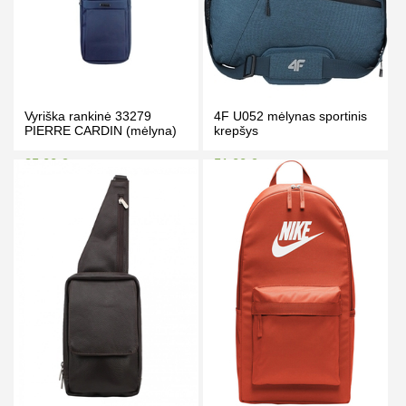
Vyriška rankinė 33279
4F U052 mėlynas sportinis
PIERRE CARDIN (mėlyna)
krepšys
35.00 €
51.00 €
39.00 €
56.00 €
Kaina prisijungus
Kaina prisijungus
PIRKTI
PIRKTI