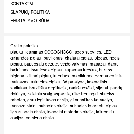
KONTAKTAI
SLAPUKŲ POLITIKA
PRISTATYMO BŪDAI
Greita paieška:
plauku tiesinimas COCOCHOCO
,
sodo supynes
,
LED
girliandos pigiau
,
paviljonas
,
chalatai pigiau
,
pledas
,
riedis
pigiau
,
papuosalu dezute
,
veido valymas
,
masazai
,
dantu
balinimas
,
lovatieses pigiau
,
supamas kreslas
,
burnos
higiena
,
kilimai pigiau
,
kuprines
,
manikiuras
,
permanentinis
makiazas
,
sukneles pigiau
,
3d patalyne
,
kosmetinis
staliukas
,
braziliška depiliacija
,
rankšluosčiai
,
sijonai
,
puodų
rinkinys
,
zaislinis sraigtasparnis
,
nike treningai
,
siurblys
robotas
,
garu lygintuvas akcija
,
gimnastikos kamuolys
,
masazo stalai
,
sukneles akcija
,
sukneles internetu pigiau
,
ilga suknele akcija
,
kvepalai moterims akcija
,
laikrodziu
akcijos
,
patalyne akcija