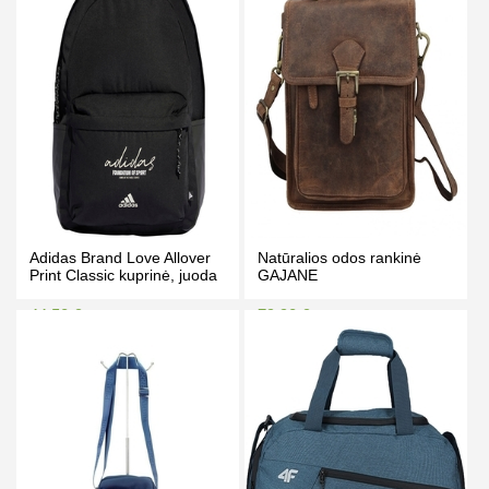
PIRKTI
PIRKTI
Adidas Brand Love Allover
Natūralios odos rankinė
Print Classic kuprinė, juoda
GAJANE
44.50 €
79.90 €
49.00 €
85.00 €
Kaina prisijungus
Kaina prisijungus
PIRKTI
PIRKTI