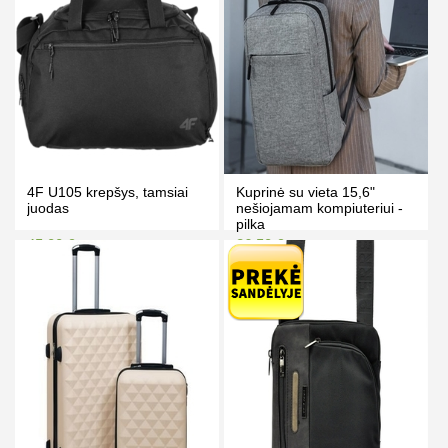
4F U105 krepšys, tamsiai
Kuprinė su vieta 15,6"
juodas
nešiojamam kompiuteriui -
pilka
45.00 €
26.50 €
49.00 €
31.50 €
Kaina prisijungus
Kaina prisijungus
PIRKTI
PIRKTI