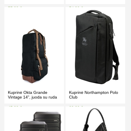
55.00 €
54.90 €
57.00 €
61.00 €
Kaina prisijungus
Kaina prisijungus
PIRKTI
PIRKTI
Kuprinė Okta Grande
Kuprinė Northampton Polo
Vintage 14", juoda su ruda
Club
45.00 €
39.00 €
48.50 €
45.00 €
Kaina prisijungus
Kaina prisijungus
PIRKTI
PIRKTI