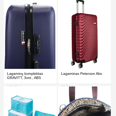
Kaina prisijungus
Kaina prisijungus
PIRKTI
PIRKTI
Lagaminų komplektas
Lagaminas Peterson Abs
GRAVITT, 3vnt., ABS
189.50 €
59.50 €
205.00 €
68.50 €
Kaina prisijungus
Kaina prisijungus
PIRKTI
PIRKTI