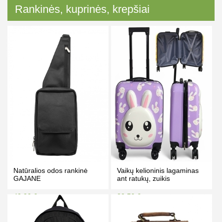
Rankinės, kuprinės, krepšiai
Natūralios odos rankinė
Vaikų kelioninis lagaminas
GAJANE
ant ratukų, zuikis
49.90 €
39.50 €
56.00 €
44.50 €
Kaina prisijungus
Kaina prisijungus