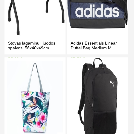
Stovas lagaminui, juodos
Adidas Essentials Linear
spalvos, 56x40x49cm
Duffel Bag Medium M
55.00 €
37.50 €
65.00 €
41.00 €
Kaina prisijungus
Kaina prisijungus
PIRKTI
PIRKTI