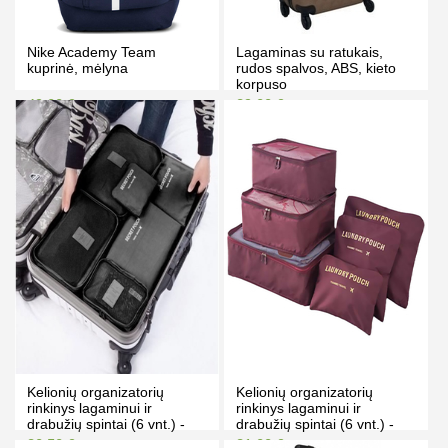
Nike Academy Team
Lagaminas su ratukais,
kuprinė, mėlyna
rudos spalvos, ABS, kieto
korpuso
49.00 €
89.00 €
54.00 €
99.00 €
Kaina prisijungus
Kaina prisijungus
PIRKTI
PIRKTI
Kelionių organizatorių
Kelionių organizatorių
rinkinys lagaminui ir
rinkinys lagaminui ir
drabužių spintai (6 vnt.) -
drabužių spintai (6 vnt.) -
juodas
bordo spalvos
30.50 €
31.00 €
40.00 €
42.00 €