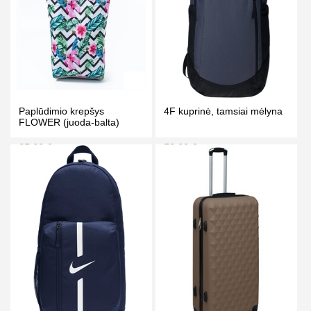
Paplūdimio krepšys
4F kuprinė, tamsiai mėlyna
FLOWER (juoda-balta)
25.00 €
50.00 €
29.00 €
55.00 €
Kaina prisijungus
Kaina prisijungus
PIRKTI
PIRKTI