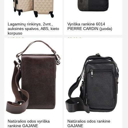
Lagaminų rinkinys, 2vnt.,
Vyriška rankinė 6014
auksinės spalvos, ABS, kieto
PIERRE CARDIN (juoda)
korpuso
115.00 €
29.00 €
125.00 €
32.00 €
Kaina prisijungus
Kaina prisijungus
PIRKTI
PIRKTI
Natūralios odos vyriška
Natūralios odos rankinė
rankinė GAJANE
GAJANE