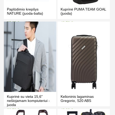
Paplūdimio krepšys
Kuprinė PUMA TEAM GOAL
NATURE (juoda-balta)
(juoda)
25.00 €
49.50 €
29.00 €
54.50 €
Kaina prisijungus
Kaina prisijungus
PIRKTI
PIRKTI
Kuprinė su vieta 15,6"
Kelioninis lagaminas
nešiojamam kompiuteriui -
Gregorio, S20 ABS
juoda
26.50 €
49.00 €
31.50 €
55.00 €