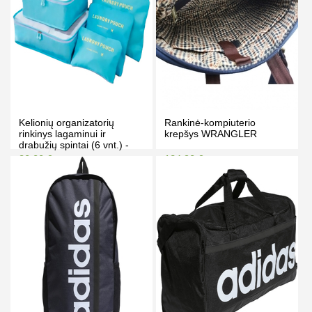
Kelionių organizatorių
Rankinė-kompiuterio
rinkinys lagaminui ir
krepšys WRANGLER
drabužių spintai (6 vnt.) -
šviesiai mėlyna
30.00 €
124.90 €
40.00 €
129.00 €
Kaina prisijungus
Kaina prisijungus
PIRKTI
PIRKTI