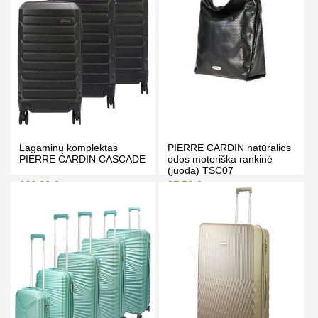
Lagaminų komplektas
PIERRE CARDIN natūralios
PIERRE CARDIN CASCADE
odos moteriška rankinė
(juoda) TSC07
160.00 €
97.50 €
169.00 €
105.50 €
Kaina prisijungus
Kaina prisijungus
PIRKTI
PIRKTI