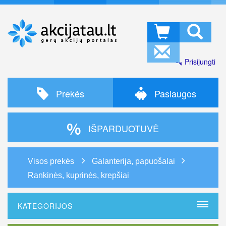
Prisijungti
Prekės
Paslaugos
IŠPARDUOTUVĖ
Visos prekės
Galanterija, papuošalai
Rankinės, kuprinės, krepšiai
KATEGORIJOS