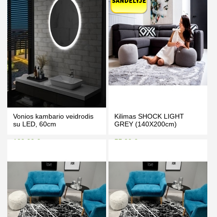
PIRKTI
PIRKTI
Vonios kambario veidrodis
Kilimas SHOCK LIGHT
su LED, 60cm
GREY (140X200cm)
109.00 €
55.00 €
119.00 €
59.00 €
Kaina prisijungus
Kaina prisijungus
PIRKTI
PIRKTI