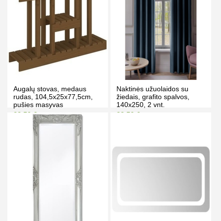
Augalų stovas, medaus
Naktinės užuolaidos su
rudas, 104,5x25x77,5cm,
žiedais, grafito spalvos,
pušies masyvas
140x250, 2 vnt.
88.50 €
33.50 €
98.50 €
37.50 €
Kaina prisijungus
Kaina prisijungus
PIRKTI
PIRKTI