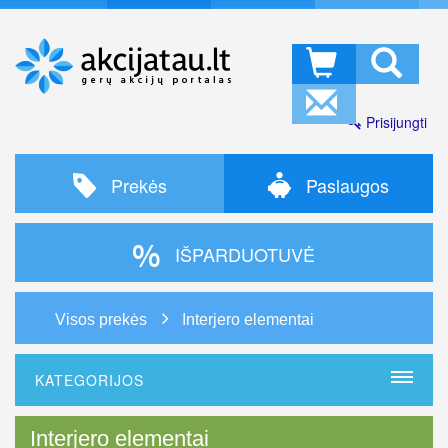
Prisijungti
Prekės
Paslaugos
IŠPARDUOTUVĖ
Visos prekės
Interjero elementai
KATEGORIJOS
Interjero elementai