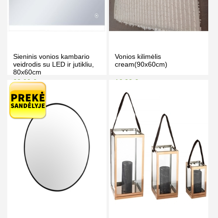
Sieninis vonios kambario
Vonios kilimėlis
veidrodis su LED ir jutikliu,
cream(90x60cm)
80x60cm
99.00 €
16.90 €
109.00 €
19.90 €
Kaina prisijungus
Kaina prisijungus
PIRKTI
PIRKTI