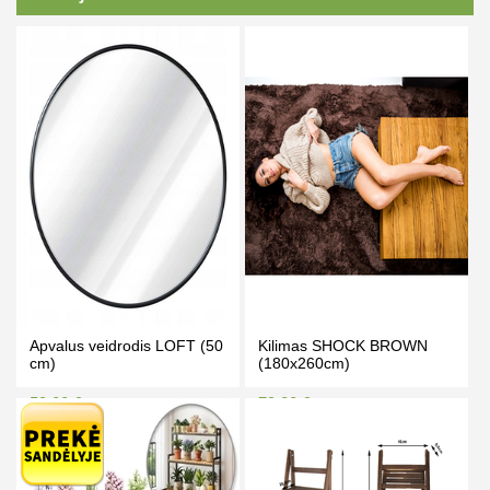
Apvalus veidrodis LOFT (50
Kilimas SHOCK BROWN
cm)
(180x260cm)
59.00 €
79.00 €
79.00 €
83.00 €
Kaina prisijungus
Kaina prisijungus
PIRKTI
PIRKTI