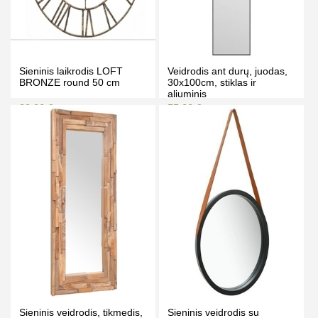
Sieninis laikrodis LOFT
Veidrodis ant durų, juodas,
BRONZE round 50 cm
30x100cm, stiklas ir
aliuminis
39.00 €
55.00 €
49.00 €
65.00 €
Kaina prisijungus
Kaina prisijungus
PIRKTI
PIRKTI
Sieninis veidrodis, tikmedis,
Sieninis veidrodis su