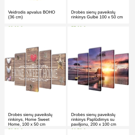
Veidrodis apvalus BOHO
Drobės sienų paveikslų
(36 cm)
rinkinys Gulbė 100 x 50 cm
39.00 €
57.00 €
45.00 €
67.00 €
Kaina prisijungus
Kaina prisijungus
PIRKTI
PIRKTI
Drobės sienų paveikslų
Drobės sienų paveikslų
rinkinys, Home Sweet
rinkinys Paplūdimys su
Home, 100 x 50 cm
paviljonu, 200 x 100 cm
53.50 €
86.70 €
62.00 €
97.00 €