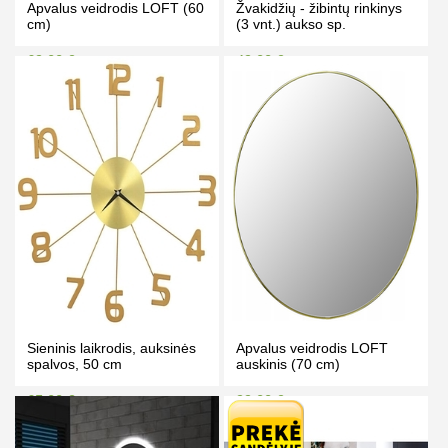
Apvalus veidrodis LOFT (60
Žvakidžių - žibintų rinkinys
cm)
(3 vnt.) aukso sp.
69.00 €
49.00 €
79.00 €
52.00 €
Kaina prisijungus
Kaina prisijungus
PIRKTI
PIRKTI
Sieninis laikrodis, auksinės
Apvalus veidrodis LOFT
spalvos, 50 cm
auskinis (70 cm)
65.00 €
99.00 €
69.00 €
109.00 €
Kaina prisijungus
Kaina prisijungus