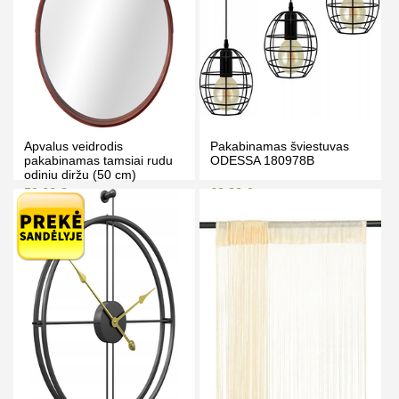
Apvalus veidrodis
Pakabinamas šviestuvas
pakabinamas tamsiai rudu
ODESSA 180978B
odiniu diržu (50 cm)
59.00 €
69.00 €
69.00 €
79.00 €
Kaina prisijungus
Kaina prisijungus
PIRKTI
PIRKTI