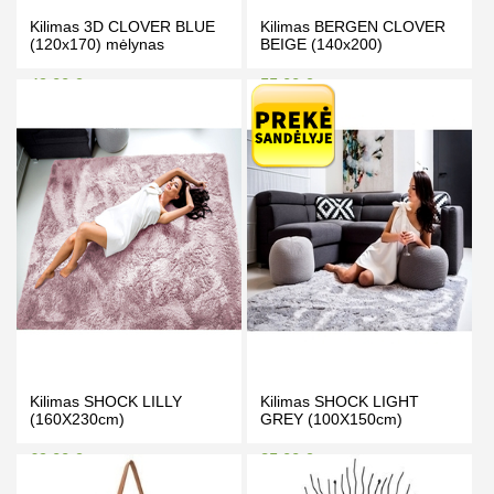
Kilimas 3D CLOVER BLUE
Kilimas BERGEN CLOVER
(120x170) mėlynas
BEIGE (140x200)
49.00 €
55.00 €
55.00 €
59.00 €
Kaina prisijungus
Kaina prisijungus
PIRKTI
PIRKTI
Kilimas SHOCK LILLY
Kilimas SHOCK LIGHT
(160X230cm)
GREY (100X150cm)
69.00 €
35.00 €
74.00 €
39.00 €
Kaina prisijungus
Kaina prisijungus