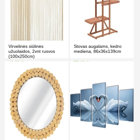
Virvelinės siūlinės
Stovas augalams, kedro
užuolaidos, 2vnt rusvos
mediena, 86x36x139cm
(100x250cm)
49.00 €
75.00 €
59.00 €
85.00 €
Kaina prisijungus
Kaina prisijungus
PIRKTI
PIRKTI