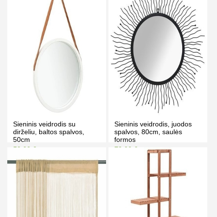
PIRKTI
PIRKTI
Sieninis veidrodis su
Sieninis veidrodis, juodos
dirželiu, baltos spalvos,
spalvos, 80cm, saulės
50cm
formos
59.00 €
79.00 €
69.00 €
89.00 €
Kaina prisijungus
Kaina prisijungus
PIRKTI
PIRKTI