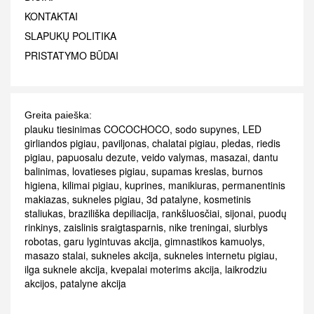
KONTAKTAI
SLAPUKŲ POLITIKA
PRISTATYMO BŪDAI
Greita paieška:
plauku tiesinimas COCOCHOCO
,
sodo supynes
,
LED
girliandos pigiau
,
paviljonas
,
chalatai pigiau
,
pledas
,
riedis
pigiau
,
papuosalu dezute
,
veido valymas
,
masazai
,
dantu
balinimas
,
lovatieses pigiau
,
supamas kreslas
,
burnos
higiena
,
kilimai pigiau
,
kuprines
,
manikiuras
,
permanentinis
makiazas
,
sukneles pigiau
,
3d patalyne
,
kosmetinis
staliukas
,
braziliška depiliacija
,
rankšluosčiai
,
sijonai
,
puodų
rinkinys
,
zaislinis sraigtasparnis
,
nike treningai
,
siurblys
robotas
,
garu lygintuvas akcija
,
gimnastikos kamuolys
,
masazo stalai
,
sukneles akcija
,
sukneles internetu pigiau
,
ilga suknele akcija
,
kvepalai moterims akcija
,
laikrodziu
akcijos
,
patalyne akcija