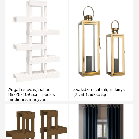
55.90 €
129.00 €
67.00 €
139.00 €
Kaina prisijungus
Kaina prisijungus
PIRKTI
PIRKTI
Augalų stovas, baltas,
Žvakidžių - žibintų rinkinys
85x25x109,5cm, pušies
(2 vnt.) aukso sp.
medienos masyvas
88.50 €
79.00 €
94.50 €
89.00 €
Kaina prisijungus
Kaina prisijungus
PIRKTI
PIRKTI