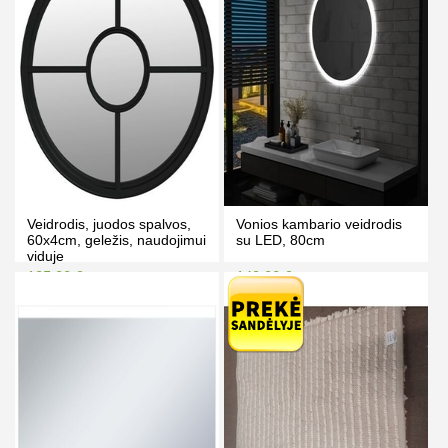
Veidrodis, juodos spalvos,
Vonios kambario veidrodis
60x4cm, geležis, naudojimui
su LED, 80cm
viduje
105.00 €
149.00 €
115.00 €
159.00 €
Kaina prisijungus
Kaina prisijungus
PIRKTI
PIRKTI