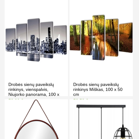
Kaina prisijungus
Kaina prisijungus
PIRKTI
PIRKTI
Drobės sienų paveikslų
Drobės sienų paveikslų
rinkinys, vienspalvis,
rinkinys Miškas, 100 x 50
Niujorko panorama, 100 x
cm
50 cm
53.00 €
53.50 €
67.00 €
62.00 €
Kaina prisijungus
Kaina prisijungus
PIRKTI
PIRKTI