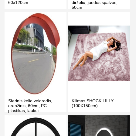
60x120cm
dirželiu, juodos spalvos,
50cm
184.50 €
59.00 €
188.50 €
69.00 €
Kaina prisijungus
Kaina prisijungus
PIRKTI
PIRKTI
Sferinis kelio veidrodis,
Kilimas SHOCK LILLY
oranžinis, 60cm, PC
(100X150cm)
plastikas, laukui
59.00 €
35.00 €
69.00 €
39.00 €
Kaina prisijungus
Kaina prisijungus
PIRKTI
PIRKTI