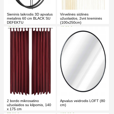
Sieninis laikrodis 3D apvalus
Virvelinės siūlinės
metalinis 60 cm BLACK SU
užuolaidos, 2vnt kreminės
DEFEKTU
(100x250cm)
45.00 €
49.00 €
49.50 €
59.00 €
Kaina prisijungus
Kaina prisijungus
PIRKTI
PIRKTI
2 bordo mikrosatino
Apvalus veidrodis LOFT (80
užuolaidos su kilpomis, 140
cm)
x 175 cm