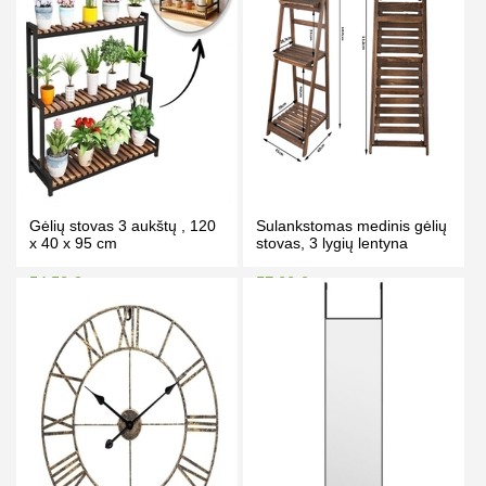
Gėlių stovas 3 aukštų , 120
Sulankstomas medinis gėlių
x 40 x 95 cm
stovas, 3 lygių lentyna
54.50 €
57.00 €
58.50 €
67.00 €
Kaina prisijungus
Kaina prisijungus
PIRKTI
PIRKTI