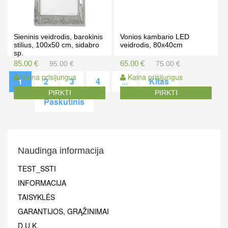
Sieninis veidrodis, barokinis
Vonios kambario LED
stilius, 100x50 cm, sidabro
veidrodis, 80x40cm
sp.
85.00 €
65.00 €
95.00 €
75.00 €
Kaina prisijungus
Kaina prisijungus
2
3
4
...
Kitas
1
PIRKTI
PIRKTI
Paskutinis
Naudinga informacija
TEST_SSTI
INFORMACIJA
TAISYKLĖS
GARANTIJOS, GRĄŽINIMAI
D.U.K.