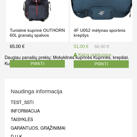
Turistinė kuprinė OUTHORN
4F U052 mėlynas sportinis
60L granatų spalvos
krepšys
65.00 €
51.00 €
56.00 €
Kaina prisijungus
Daugiau panašių prekių:
Mokyklinės kuprinės
Kuprinės, krepšiai.
Kuprinės internetu
PIRKTI
PIRKTI
Naudinga informacija
TEST_SSTI
INFORMACIJA
TAISYKLĖS
GARANTIJOS, GRĄŽINIMAI
D.U.K.