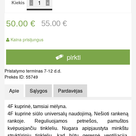
-
+
Kiekis
50.00 €
55.00 €
Kaina prisijungus
pirkti
Pristatymo terminas 7-12 d.d.
Prekės ID: 55749
Apie
Sąlygos
Pardavėjas
4F kuprinė, tamsiai mėlyna.
4F kuprinė siūlo universalų naudojimą. Nešioti rankeną
rankoje. Reguliuojamos petnešos, pamuštos
kvėpuojančiu tinkleliu. Nugara apipjaustyta minkštu
struktūriniu tinkleliu, kad būtų geresnė ventiliacija.