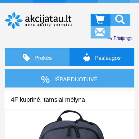
Prisijungti
Prekės
Paslaugos
IŠPARDUOTUVĖ
4F kuprinė, tamsiai mėlyna