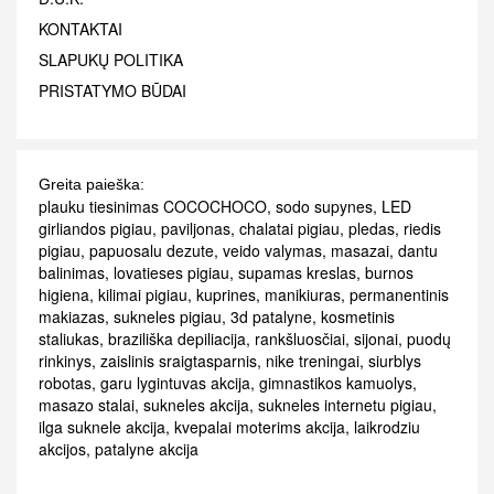
KONTAKTAI
SLAPUKŲ POLITIKA
PRISTATYMO BŪDAI
Greita paieška:
plauku tiesinimas COCOCHOCO
,
sodo supynes
,
LED
girliandos pigiau
,
paviljonas
,
chalatai pigiau
,
pledas
,
riedis
pigiau
,
papuosalu dezute
,
veido valymas
,
masazai
,
dantu
balinimas
,
lovatieses pigiau
,
supamas kreslas
,
burnos
higiena
,
kilimai pigiau
,
kuprines
,
manikiuras
,
permanentinis
makiazas
,
sukneles pigiau
,
3d patalyne
,
kosmetinis
staliukas
,
braziliška depiliacija
,
rankšluosčiai
,
sijonai
,
puodų
rinkinys
,
zaislinis sraigtasparnis
,
nike treningai
,
siurblys
robotas
,
garu lygintuvas akcija
,
gimnastikos kamuolys
,
masazo stalai
,
sukneles akcija
,
sukneles internetu pigiau
,
ilga suknele akcija
,
kvepalai moterims akcija
,
laikrodziu
akcijos
,
patalyne akcija