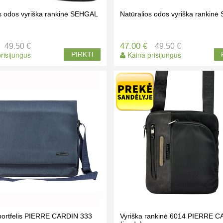
os odos vyriška rankinė SEHGAL
Natūralios odos vyriška rankin
47.00 €
49.50 €
49.50 €
risijungus
Kaina prisijungus
PIRKTI
 portfelis PIERRE CARDIN 333
Vyriška rankinė 6014 PIERRE 