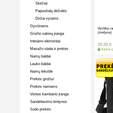
Skėčiai
Papuošalų dėžutės
Diržai vyrams
Gyvūnams
Vyriška 
(mėlyna)
Grožio salonų įranga
Interjero elementai
35.00 €
Masažo stalai ir prekės
Kaina p
Namų baldai
Lauko baldai
Namų tekstilė
Prekės grožiui
Prekės namams
Vonios kambario įranga
Sandėliavimo lentynos
Sodo prekės