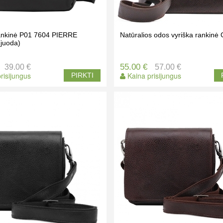
rankinė P01 7604 PIERRE
Natūralios odos vyriška rankin
juoda)
55.00 €
39.00 €
57.00 €
risijungus
Kaina prisijungus
PIRKTI