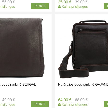
35.00 €
56.00 €
39.00 €
risijungus
Kaina prisijungus
PIRKTI
os odos rankinė SEHGAL
Natūralios odos rankinė GAJAN
64.90 €
49.00 €
68.00 €
risijungus
Kaina prisijungus
PIRKTI