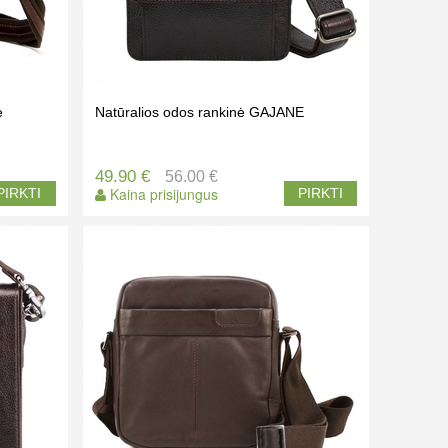
e
Natūralios odos rankinė GAJANE
49.90 €
56.00 €
Kaina prisijungus
PIRKTI
PIRKTI