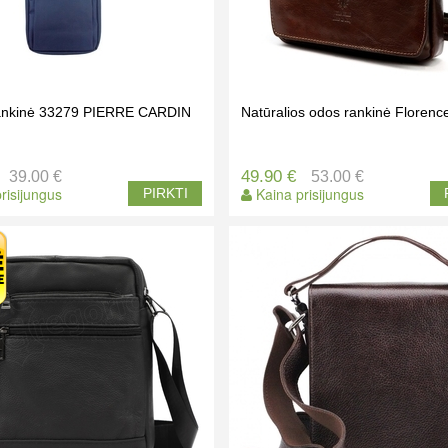
rankinė 33279 PIERRE CARDIN
Natūralios odos rankinė Florenc
49.90 €
39.00 €
53.00 €
risijungus
Kaina prisijungus
PIRKTI