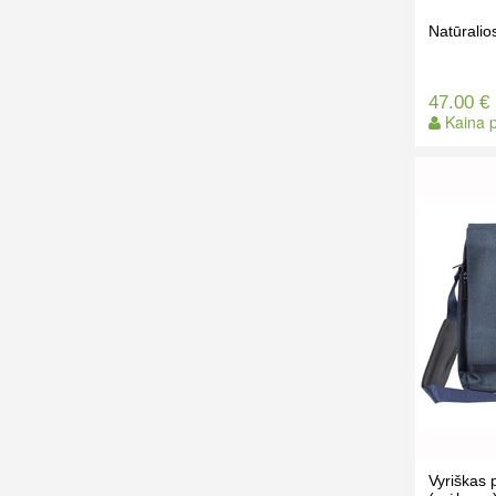
Natūrali
47.00 €
Kaina p
Vyriškas