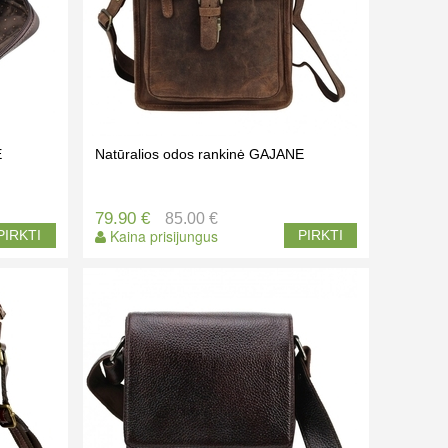
E
Natūralios odos rankinė GAJANE
79.90 €
85.00 €
Kaina prisijungus
PIRKTI
PIRKTI