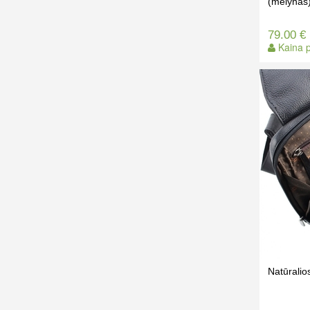
(mėlynas
79.00 €
Kaina p
Natūrali