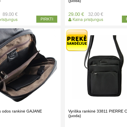
)
(juoda)
29.00 €
89.00 €
32.00 €
risijungus
Kaina prisijungus
PIRKTI
os odos rankinė GAJANE
Vyriška rankinė 33811 PIERRE
(juoda)