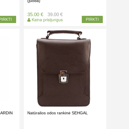
(juoda)
35.00 €
39.00 €
Kaina prisijungus
PIRKTI
PIRKTI
 CARDIN
Natūralios odos rankinė SEHGAL