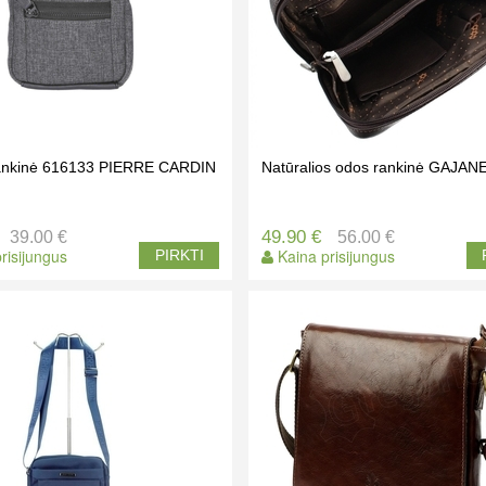
rankinė 616133 PIERRE CARDIN
Natūralios odos rankinė GAJAN
49.90 €
39.00 €
56.00 €
risijungus
Kaina prisijungus
PIRKTI