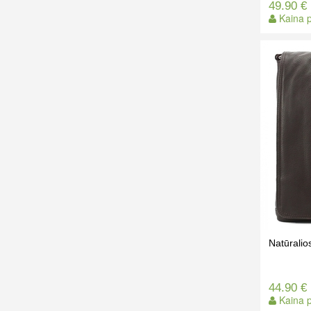
49.90 €
Kaina p
Natūrali
44.90 €
Kaina p