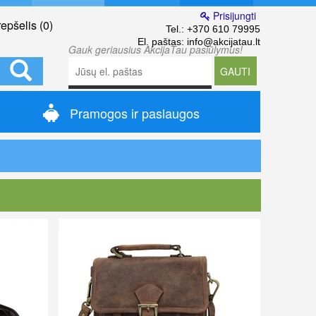
Prisijungti
epšelis (
0
)
Tel.:
+370 610 79995
El. paštas:
info@akcijatau.lt
Gauk geriausius AkcijaTau pasiūlymus!
GAUTI
Pramogos ir paslaugos