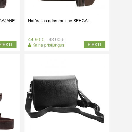
ė GAJANE
Natūralios odos rankinė SEHGAL
44.90 €
48.00 €
Kaina prisijungus
PIRKTI
PIRKTI