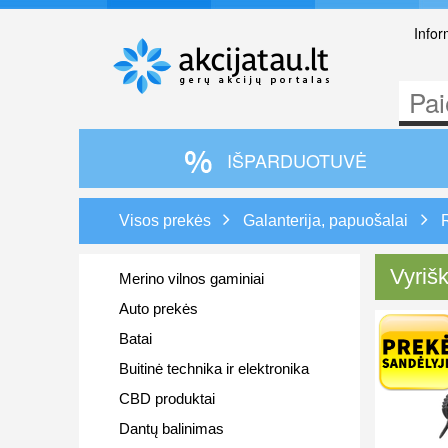
Infor
IŠPARDUOTUVĖ
Visos prekės
Galanterija, papuošalai
Vyriš
Merino vilnos gaminiai
Auto prekės
Batai
Buitinė technika ir elektronika
CBD produktai
Dantų balinimas