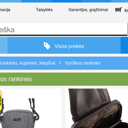
macija
Taisyklės
Garantijos, grąžinimai
kr
Visos prekės
Rankinės, kuprinės, krepšiai
Vyriškos rankinės
kos rankinės