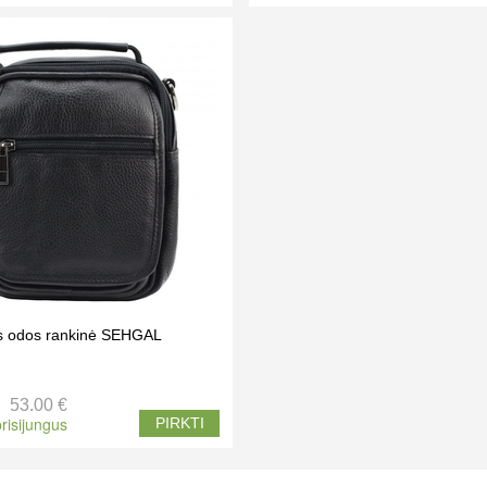
os odos rankinė SEHGAL
53.00 €
risijungus
PIRKTI