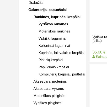
Drabužiai
Galanterija, papuošalai
Rankinės, kuprinės, krepšiai
Vyriškos rankinės
Moteriškos rankinės
Vyriška 
Vaikiški lagaminai
(pilka)
Kelioniniai lagaminai
35.00 €
Kuprinės, laisvalaikio krepšiai
Kaina p
Pirkinių krepšiai
Paplūdimio krepšiai
Kompiuterių krepšiai, portfeliai
Aksesuarai moterims
Aksesuarai vyrams
Moteriškos piniginės
Vyriškos piniginės