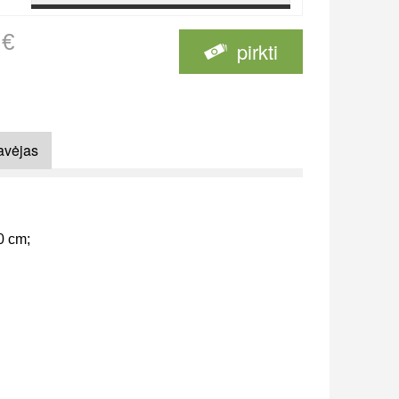
 €
pirkti
avėjas
0 cm;