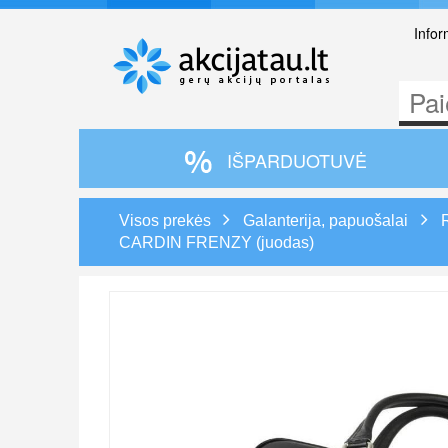
Infor
IŠPARDUOTUVĖ
Visos prekės
Galanterija, papuošalai
CARDIN FRENZY (juodas)