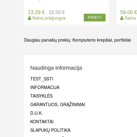
13.29 €
59.00 
16.56 €
Kaina prisijungus
Kaina 
PIRKTI
Daugiau panašių prekių:
Kompiuterio krepšiai, portfeliai
Naudinga informacija
TEST_SSTI
INFORMACIJA
TAISYKLĖS
GARANTIJOS, GRĄŽINIMAI
D.U.K.
KONTAKTAI
SLAPUKŲ POLITIKA