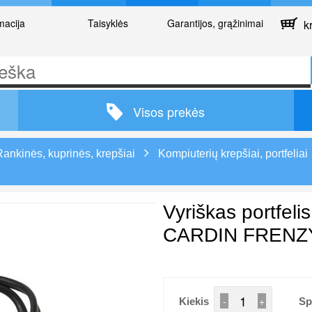
macija
Taisyklės
Garantijos, grąžinimai
kr
Visos prekės
Rankinės, kuprinės, krepšiai
Kompiuterių krepšiai, portfeliai
Vyriškas portfel
CARDIN FRENZY 
-
+
Kiekis
Sp