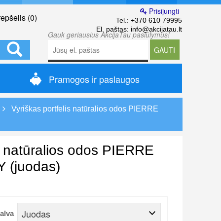
Prisijungti
epšelis (
0
)
Tel.:
+370 610 79995
El. paštas:
info@akcijatau.lt
Gauk geriausius AkcijaTau pasiūlymus!
GAUTI
Pramogos ir paslaugos
Vyriškas portfelis natūralios odos PIERRE
is natūralios odos PIERRE
(juodas)
Juodas
alva