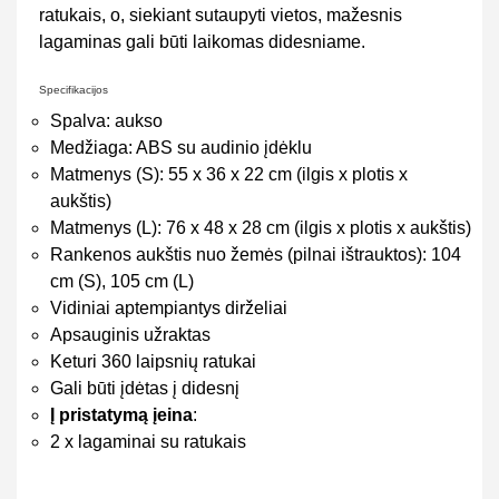
ratukais, o, siekiant sutaupyti vietos, mažesnis
lagaminas gali būti laikomas didesniame.
Specifikacijos
Spalva: aukso
Medžiaga: ABS su audinio įdėklu
Matmenys (S): 55 x 36 x 22 cm (ilgis x plotis x
aukštis)
Matmenys (L): 76 x 48 x 28 cm (ilgis x plotis x aukštis)
Rankenos aukštis nuo žemės (pilnai ištrauktos): 104
cm (S), 105 cm (L)
Vidiniai aptempiantys dirželiai
Apsauginis užraktas
Keturi 360 laipsnių ratukai
Gali būti įdėtas į didesnį
Į pristatymą įeina
:
2 x lagaminai su ratukais