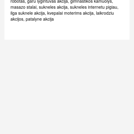
robotas
,
garu lygintuvas akcija
,
gimnastikos kamuolys
,
masazo stalai
,
sukneles akcija
,
sukneles internetu pigiau
,
ilga suknele akcija
,
kvepalai moterims akcija
,
laikrodziu
akcijos
,
patalyne akcija