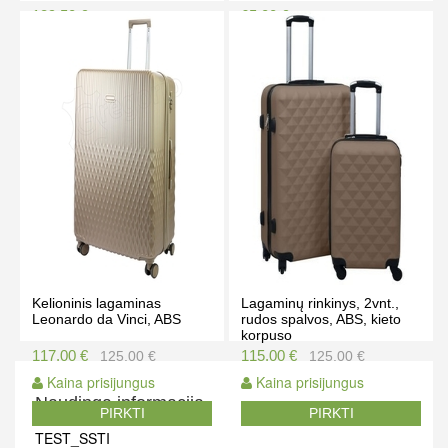
189.50 €
65.00 €
205.00 €
75.00 €
Kaina prisijungus
Kaina prisijungus
PIRKTI
PIRKTI
Kelioninis lagaminas
Lagaminų rinkinys, 2vnt.,
Leonardo da Vinci, ABS
rudos spalvos, ABS, kieto
korpuso
117.00 €
115.00 €
125.00 €
125.00 €
Kaina prisijungus
Kaina prisijungus
Naudinga informacija
PIRKTI
PIRKTI
TEST_SSTI