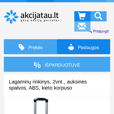
Prisijungti
Prekės
Paslaugos
IŠPARDUOTUVĖ
Lagaminų rinkinys, 2vnt., auksinės
spalvos, ABS, kieto korpuso