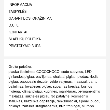
INFORMACIJA
TAISYKLĖS
GARANTIJOS, GRĄŽINIMAI
D.U.K.
KONTAKTAI
SLAPUKŲ POLITIKA
PRISTATYMO BŪDAI
Greita paieška:
plauku tiesinimas COCOCHOCO
,
sodo supynes
,
LED
girliandos pigiau
,
paviljonas
,
chalatai pigiau
,
pledas
,
riedis
pigiau
,
papuosalu dezute
,
veido valymas
,
masazai
,
dantu
balinimas
,
lovatieses pigiau
,
supamas kreslas
,
burnos
higiena
,
kilimai pigiau
,
kuprines
,
manikiuras
,
permanentinis
makiazas
,
sukneles pigiau
,
3d patalyne
,
kosmetinis
staliukas
,
braziliška depiliacija
,
rankšluosčiai
,
sijonai
,
puodų
rinkinys
,
zaislinis sraigtasparnis
,
nike treningai
,
siurblys