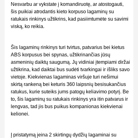
Nesvarbu ar vykstate į komandiruotę, ar atostogauti,
šis puikiai atrodantis kieto korpuso lagaminų su
ratukais rinkinys užtikrins, kad pasiimtumėte su savimi
viską, ko reikia.
Šis lagaminų rinkinys turi tvirtus, patvarius bei kietus
ABS korpusus bei spynas, užtikrinančias jūsų
asmeninių daiktų saugumą. Jų vidiniai įtempiami diržai
užtikrina, kad daiktai bus sudėti tvarkingai ir išliks savo
vietoje. Kiekvienas lagaminas viršuje turi nešimui
skirtą rankeną bei keturis 360 laipsnių besisukančius
ratukus, kurie suteiks jums patogų keliavimo potyrį. Be
to, šis lagaminų su ratukais rinkinys yra itin patvarus ir
lengvas, tad jis bus puikus kompanionas kiekvienai
kelionei.
Į pristatymą įeina 2 skirtingų dydžių lagaminai su