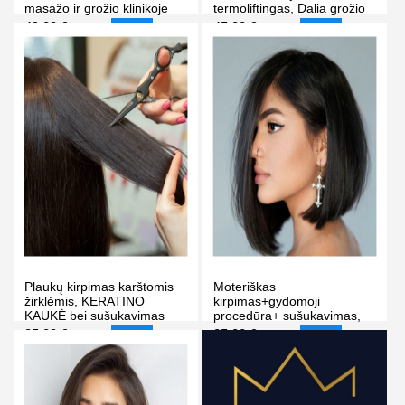
masažo ir grožio klinikoje
termoliftingas, Dalia grožio
Vilniuje
studija Vilniuje
49.00 €
45.00 €
65.00 €
75.00 €
-25%
-40%
PIRKTI
PIRKTI
Plaukų kirpimas karštomis
Moteriškas
žirklėmis, KERATINO
kirpimas+gydomoji
KAUKĖ bei sušukavimas
procedūra+ sušukavimas,
"Dalia grožio studija" Vilniuje
Milda K. Vilniuje
35.00 €
25.00 €
50.00 €
37.00 €
-30%
-32%
PIRKTI
PIRKTI