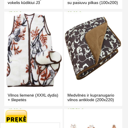
vokelis kūdikiui J3
su pasiuvu pilkas (100x200)
45.90 €
99.00 €
49.90 €
105.00 €
Kaina prisijungus
Kaina prisijungus
PIRKTI
PIRKTI
Vilnos liemenė (XXXL dydis)
Medvilnės ir kupranugario
+ šlepetės
vilnos antklodė (200x220)
49.00 €
187.50 €
55.00 €
197.50 €
Kaina prisijungus
Kaina prisijungus
PIRKTI
PIRKTI