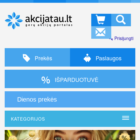
Prisijungti
Prekės
Paslaugos
IŠPARDUOTUVĖ
Dienos prekės
KATEGORIJOS