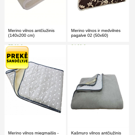
Merino vilnos antčiužinis
Merino vilnos ir medvilnės
(140x200 cm)
pagalvė 02 (50x60)
57.00 €
34.00 €
61.00 €
36.00 €
Kaina prisijungus
Kaina prisijungus
PIRKTI
PIRKTI
Merino vilnos miegmaišis -
Kašmyro vilnos antčiužinis