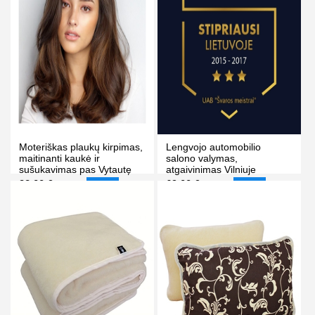
Moteriškas plaukų kirpimas,
Lengvojo automobilio
maitinanti kaukė ir
salono valymas,
sušukavimas pas Vytautę
atgaivinimas Vilniuje
Vilniuje
32.00 €
69.00 €
45.00 €
89.00 €
-29%
-22%
PIRKTI
PIRKTI