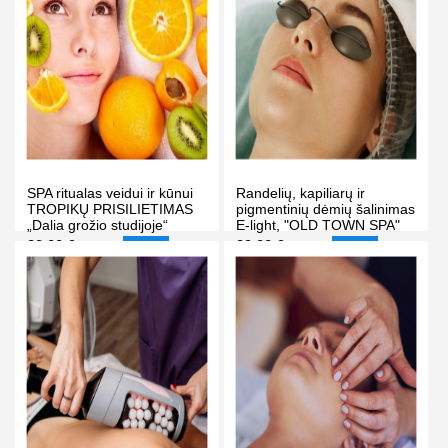
SPA ritualas veidui ir kūnui
Randelių, kapiliarų ir
TROPIKŲ PRISILIETIMAS
pigmentinių dėmių šalinimas
„Dalia grožio studijoje“
E-light, "OLD TOWN SPA"
Vilniuje
masažo ir grožio klinikoje
38.00 €
39.00 €
62.00 €
60.00 €
-39%
-35%
Vilniuje
PIRKTI
PIRKTI