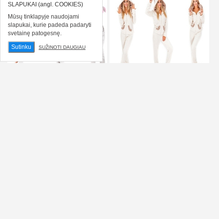
SLAPUKAI (angl. COOKIES)
Mūsų tinklapyje naudojami
slapukai, kurie padeda padaryti
svetainę patogesnę.
Sutinku
SUŽINOTI DAUGIAU
Laisvalaikio kostiumas -
Laisvalaikio kostiumas -
chalatas THERMO SOFT
chalatas THERMO SOFT
MOUSE (pilkas)
SHEEP (kreminis)
37.00 €
37.00 €
49.00 €
39.00 €
Kaina prisijungus
Kaina prisijungus
PIRKTI
PIRKTI