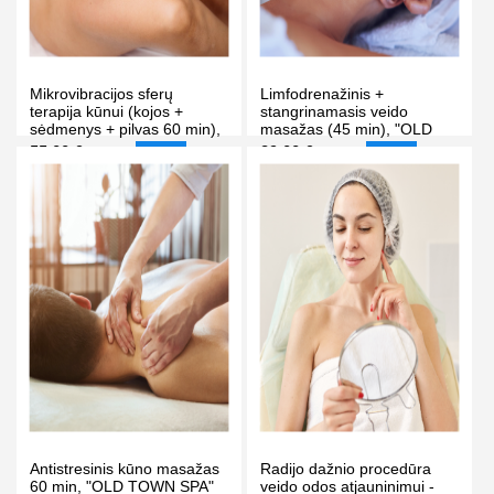
Mikrovibracijos sferų
Limfodrenažinis +
terapija kūnui (kojos +
stangrinamasis veido
sėdmenys + pilvas 60 min),
masažas (45 min), "OLD
"OLD TOWN SPA" masažo
TOWN SPA" masažo ir
55.00 €
39.00 €
75.00 €
45.00 €
-27%
-13%
ir grožio klinikoje Vilniuje
grožio klinikoje Vilniuje
PIRKTI
PIRKTI
Antistresinis kūno masažas
Radijo dažnio procedūra
60 min, "OLD TOWN SPA"
veido odos atjauninimui -