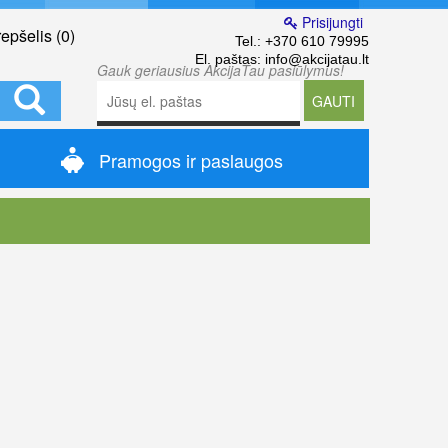
Prisijungti
epšelis (
0
)
Tel.:
+370 610 79995
El. paštas:
info@akcijatau.lt
Gauk geriausius AkcijaTau pasiūlymus!
GAUTI
Pramogos ir paslaugos