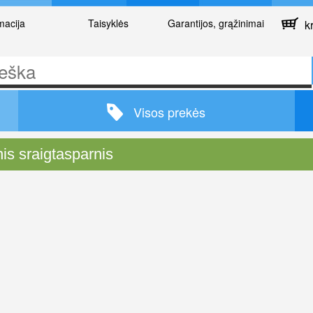
macija
Taisyklės
Garantijos, grąžinimai
kr
Visos prekės
nis sraigtasparnis