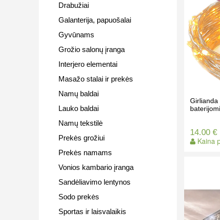
Drabužiai
Galanterija, papuošalai
Gyvūnams
Grožio salonų įranga
Interjero elementai
Masažo stalai ir prekės
Namų baldai
Girliand
Lauko baldai
baterijomi
Namų tekstilė
14.00 €
Prekės grožiui
Kaina p
Prekės namams
Vonios kambario įranga
Sandėliavimo lentynos
Sodo prekės
Sportas ir laisvalaikis