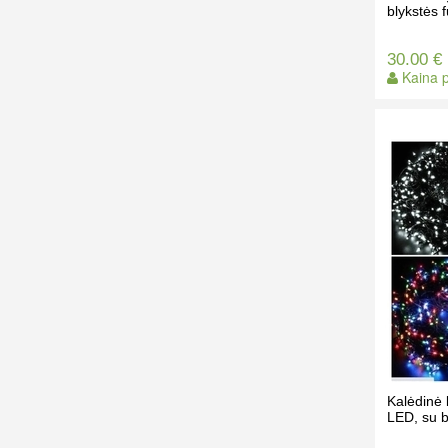
blykstės 
30.00 €
Kaina p
Kalėdinė 
LED, su b