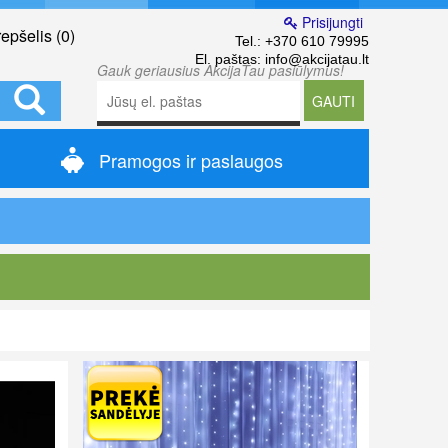
Prisijungti
epšelis (
0
)
Tel.:
+370 610 79995
El. paštas:
info@akcijatau.lt
Gauk geriausius AkcijaTau pasiūlymus!
GAUTI
Pramogos ir paslaugos