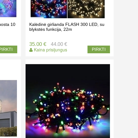
uosta 10
Kalėdinė girlianda FLASH 300 LED, su
blykstės funkcija, 22m
35.00 €
44.00 €
Kaina prisijungus
PIRKTI
PIRKTI