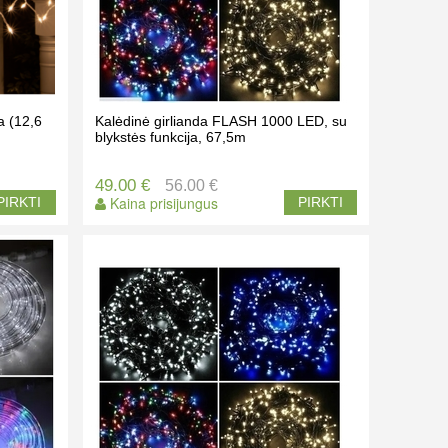
a (12,6
Kalėdinė girlianda FLASH 1000 LED, su
blykstės funkcija, 67,5m
49.00 €
56.00 €
Kaina prisijungus
PIRKTI
PIRKTI