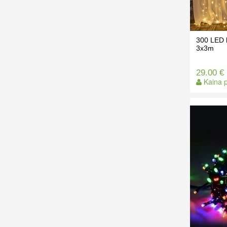
300 LED l
3x3m
29.00 €
Kaina p