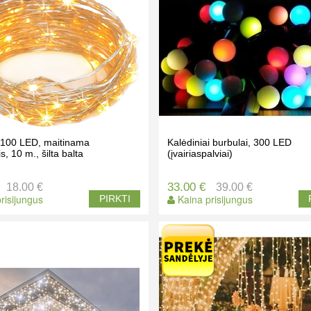
a 100 LED, maitinama
Kalėdiniai burbulai, 300 LED
s, 10 m., šilta balta
(įvairiaspalviai)
33.00 €
18.00 €
39.00 €
risijungus
Kaina prisijungus
PIRKTI