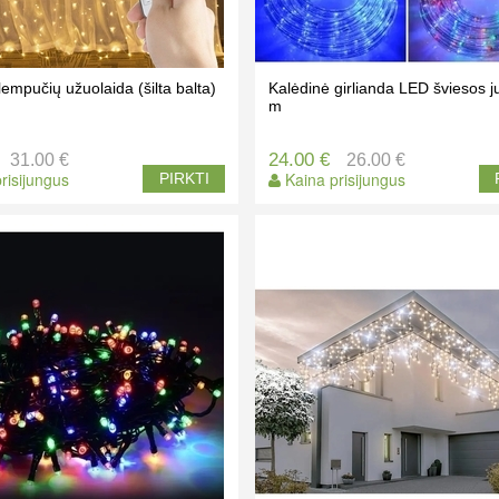
empučių užuolaida (šilta balta)
Kalėdinė girlianda LED šviesos j
m
24.00 €
31.00 €
26.00 €
risijungus
Kaina prisijungus
PIRKTI