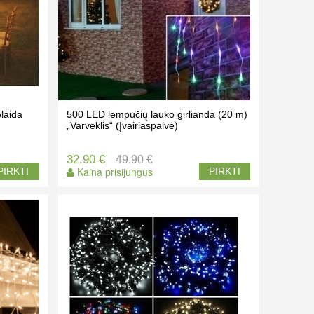
laida
500 LED lempučių lauko girlianda (20 m)
„Varveklis“ (Įvairiaspalvė)
32.90 €
49.90 €
Kaina prisijungus
PIRKTI
PIRKTI