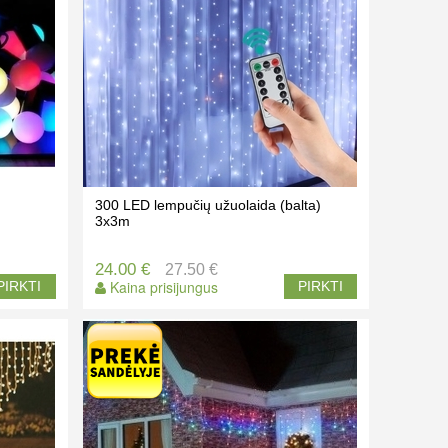
300 LED lempučių užuolaida (balta)
3x3m
24.00 €
27.50 €
Kaina prisijungus
PIRKTI
PIRKTI