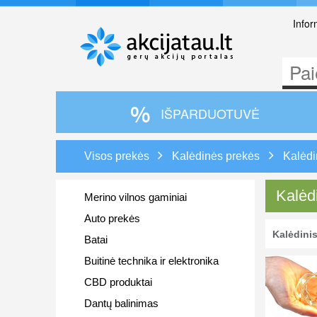
Infor
IŠPARDUOTUVĖ
Visos prekės
Kalėdinės prekės
Kalėdi
Kalėd
Merino vilnos gaminiai
Auto prekės
Kalėdini
Batai
Buitinė technika ir elektronika
CBD produktai
Dantų balinimas