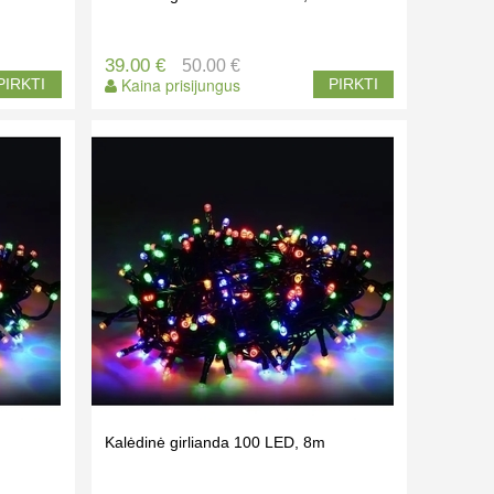
39.00 €
50.00 €
Kaina prisijungus
PIRKTI
PIRKTI
m
Kalėdinė girlianda 100 LED, 8m