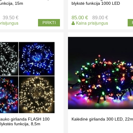
funkcija, 15m
blykstė funkcija 1000 LED
85.00 €
39.50 €
89.00 €
risijungus
Kaina prisijungus
PIRKTI
lauko girlianda FLASH 100
Kalėdinė girlianda 300 LED, 22
lykstės funkcija, 8,5m