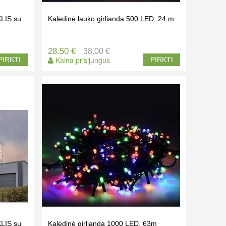
KLIS su
Kalėdinė lauko girlianda 500 LED, 24 m
28.50 €
38.00 €
Kaina prisijungus
PIRKTI
PIRKTI
KLIS su
Kalėdinė girlianda 1000 LED, 63m