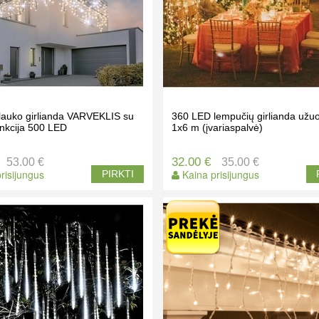
lauko girlianda VARVEKLIS su
360 LED lempučių girlianda užuo
unkcija 500 LED
1x6 m (įvariaspalvė)
32.00 €
53.00 €
35.00 €
risijungus
Kaina prisijungus
PIRKTI