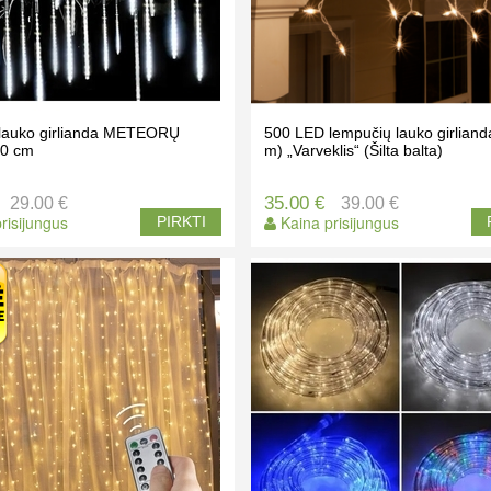
 lauko girlianda METEORŲ
500 LED lempučių lauko girliand
30 cm
m) „Varveklis“ (Šilta balta)
35.00 €
29.00 €
39.00 €
risijungus
Kaina prisijungus
PIRKTI