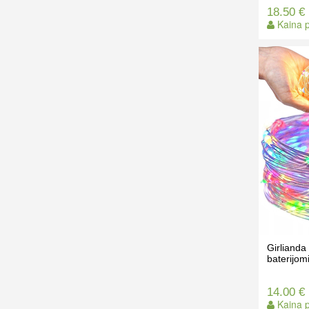
18.50 €
Kaina p
Girliand
baterijom
14.00 €
Kaina p