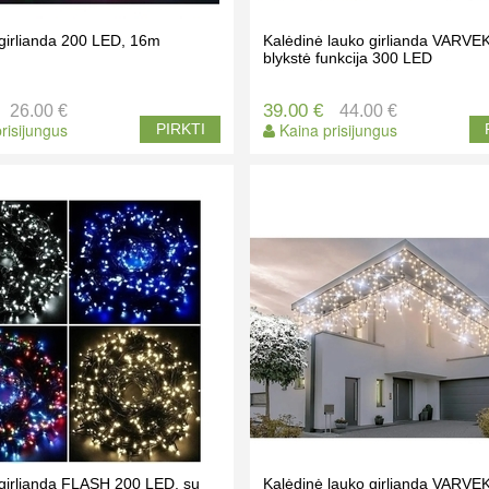
girlianda 200 LED, 16m
Kalėdinė lauko girlianda VARVE
blykstė funkcija 300 LED
39.00 €
26.00 €
44.00 €
risijungus
Kaina prisijungus
PIRKTI
 girlianda FLASH 200 LED, su
Kalėdinė lauko girlianda VARVE