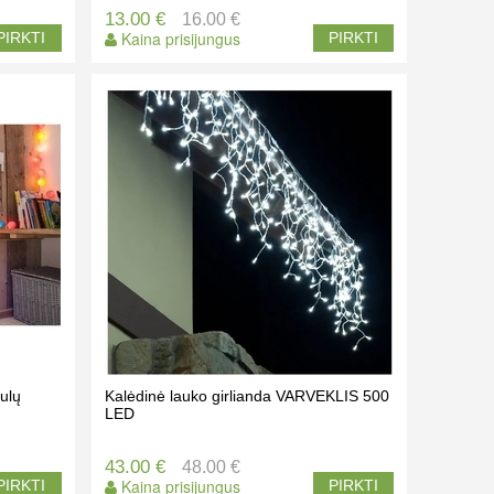
13.00 €
16.00 €
Kaina prisijungus
PIRKTI
PIRKTI
bulų
Kalėdinė lauko girlianda VARVEKLIS 500
LED
43.00 €
48.00 €
Kaina prisijungus
PIRKTI
PIRKTI