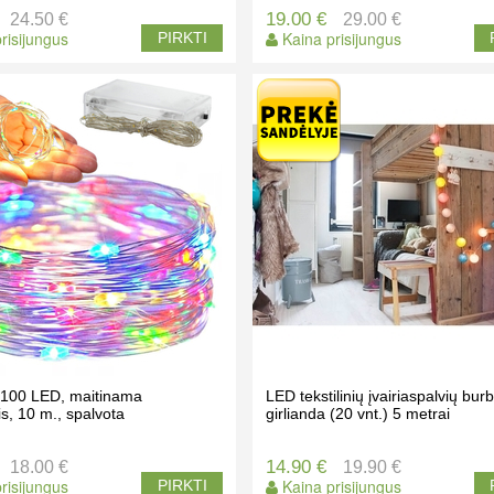
19.00 €
24.50 €
29.00 €
risijungus
Kaina prisijungus
PIRKTI
a 100 LED, maitinama
LED tekstilinių įvairiaspalvių bur
is, 10 m., spalvota
girlianda (20 vnt.) 5 metrai
14.90 €
18.00 €
19.90 €
risijungus
Kaina prisijungus
PIRKTI