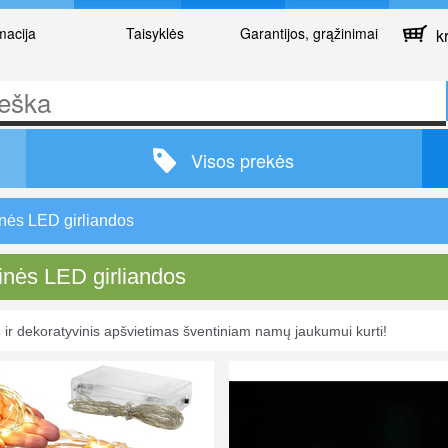
macija
Taisyklės
Garantijos, grąžinimai
kr
Visos prekės
nės LED girliandos
inės LED girliandos
s
ir dekoratyvinis apšvietimas šventiniam namų jaukumui kurti!