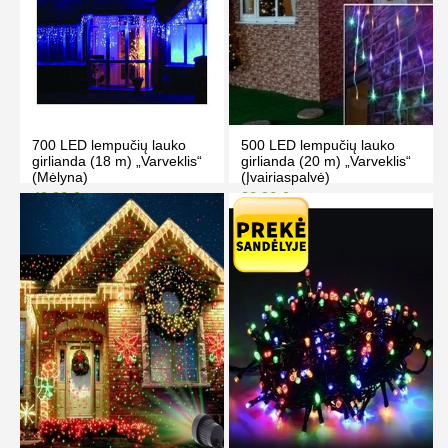
700 LED lempučių lauko
500 LED lempučių lauko
girlianda (18 m) „Varveklis“
girlianda (20 m) „Varveklis“
(Mėlyna)
(Įvairiaspalvė)
49.90 €
32.90 €
69.90 €
49.90 €
Kaina prisijungus
Kaina prisijungus
PIRKTI
PIRKTI