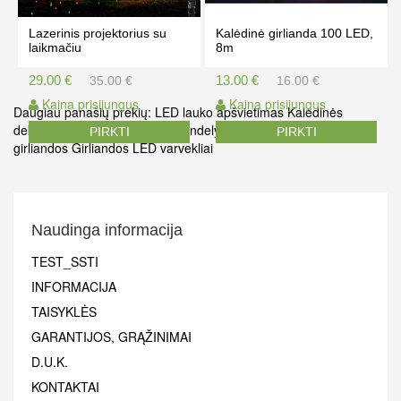
Lazerinis projektorius su
Kalėdinė girlianda 100 LED,
laikmačiu
8m
29.00 €
13.00 €
35.00 €
16.00 €
Kaina prisijungus
Kaina prisijungus
Daugiau panašių prekių:
LED lauko apšvietimas
Kalėdinės
dekoracijos namams
prekes sandelyje
Kalėdinės lemputės
Led
PIRKTI
PIRKTI
girliandos
Girliandos
LED varvekliai
Naudinga informacija
TEST_SSTI
INFORMACIJA
TAISYKLĖS
GARANTIJOS, GRĄŽINIMAI
D.U.K.
KONTAKTAI