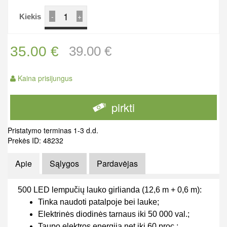
-
+
Kiekis
35.00 €
39.00 €
Kaina prisijungus
pirkti
Pristatymo terminas 1-3 d.d.
Prekės ID: 48232
Apie
Sąlygos
Pardavėjas
500 LED lempučių lauko girlianda (12,6 m + 0,6 m):
Tinka naudoti patalpoje bei lauke;
Elektrinės diodinės tarnaus iki 50 000 val.;
Taupo elektros energiją net iki 60 proc.;