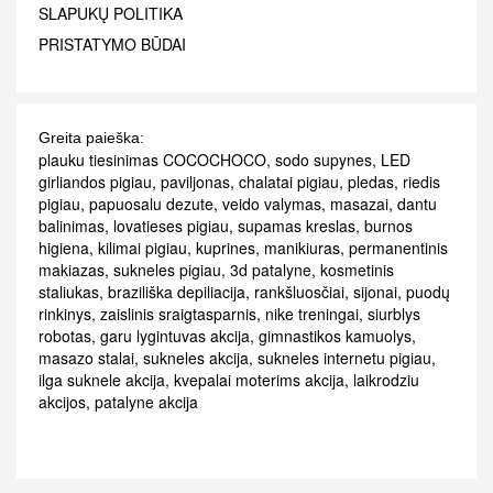
SLAPUKŲ POLITIKA
PRISTATYMO BŪDAI
Greita paieška:
plauku tiesinimas COCOCHOCO
,
sodo supynes
,
LED
girliandos pigiau
,
paviljonas
,
chalatai pigiau
,
pledas
,
riedis
pigiau
,
papuosalu dezute
,
veido valymas
,
masazai
,
dantu
balinimas
,
lovatieses pigiau
,
supamas kreslas
,
burnos
higiena
,
kilimai pigiau
,
kuprines
,
manikiuras
,
permanentinis
makiazas
,
sukneles pigiau
,
3d patalyne
,
kosmetinis
staliukas
,
braziliška depiliacija
,
rankšluosčiai
,
sijonai
,
puodų
rinkinys
,
zaislinis sraigtasparnis
,
nike treningai
,
siurblys
robotas
,
garu lygintuvas akcija
,
gimnastikos kamuolys
,
masazo stalai
,
sukneles akcija
,
sukneles internetu pigiau
,
ilga suknele akcija
,
kvepalai moterims akcija
,
laikrodziu
akcijos
,
patalyne akcija