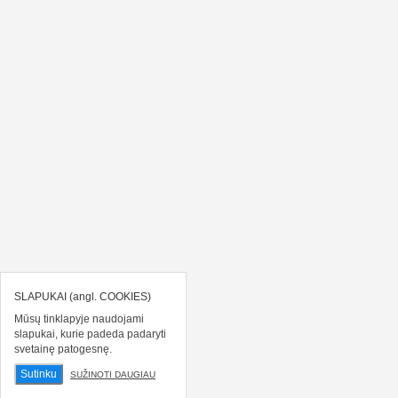
SLAPUKAI (angl. COOKIES)
Mūsų tinklapyje naudojami
slapukai, kurie padeda padaryti
svetainę patogesnę.
Sutinku
SUŽINOTI DAUGIAU