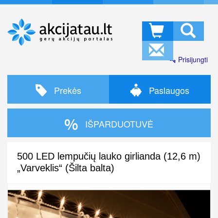
Prisijungti
Prekės
Paslaugos
IŠPARDUOTUVĖ
500 LED lempučių lauko girlianda (12,6 m)
„Varveklis“ (Šilta balta)