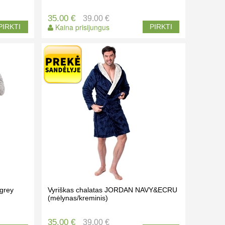
35.00 €
39.00 €
Kaina prisijungus
PIRKTI
PIRKTI
 grey
Vyriškas chalatas JORDAN NAVY&ECRU
(mėlynas/kreminis)
35.00 €
39.00 €