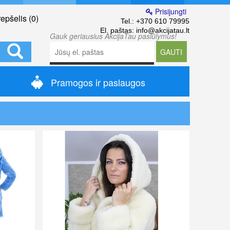
Prisijungti
epšelis (
0
)
Tel.:
+370 610 79995
El. paštas:
info@akcijatau.lt
Gauk geriausius AkcijaTau pasiūlymus!
GAUTI
Pramogos ir paslaugos