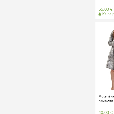
55.00 €
Kaina p
Moteriška
kapišonu
40.00 €