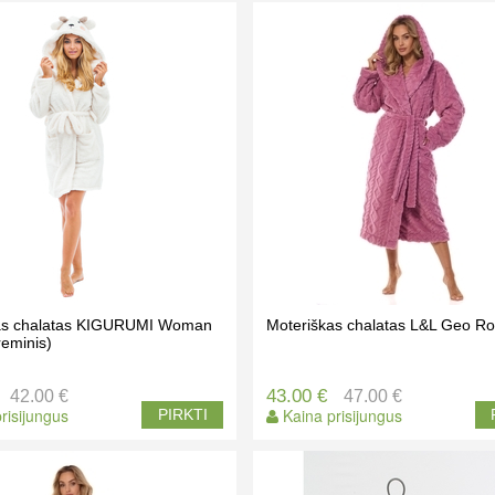
as chalatas KIGURUMI Woman
Moteriškas chalatas L&L Geo Ro
eminis)
43.00 €
42.00 €
47.00 €
risijungus
Kaina prisijungus
PIRKTI