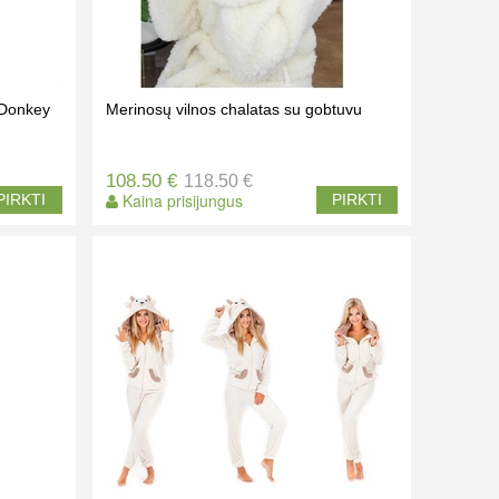
 Donkey
Merinosų vilnos chalatas su gobtuvu
108.50 €
118.50 €
Kaina prisijungus
PIRKTI
PIRKTI