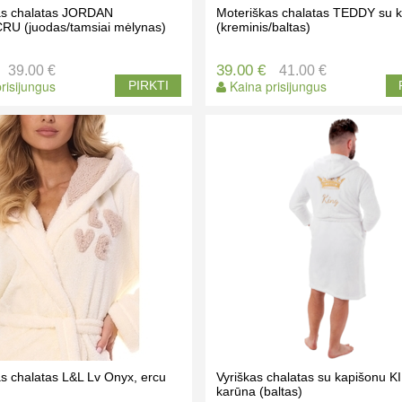
as chalatas JORDAN
Moteriškas chalatas TEDDY su 
U (juodas/tamsiai mėlynas)
(kreminis/baltas)
39.00 €
39.00 €
41.00 €
risijungus
Kaina prisijungus
PIRKTI
s chalatas L&L Lv Onyx, ercu
Vyriškas chalatas su kapišonu K
karūna (baltas)