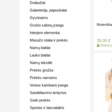
Drabužiai
Galanterija, papuošalai
Gyvūnams
Moterišk
Grožio salonų įranga
Interjero elementai
Masažo stalai ir prekės
35.00 €
Kaina p
Namų baldai
Lauko baldai
Namų tekstilė
Prekės grožiui
Prekės namams
Vonios kambario įranga
Sandėliavimo lentynos
Sodo prekės
Sportas ir laisvalaikis