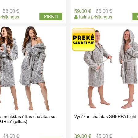
59.00 €
58.00 €
65.00 €
risijungus
Kaina prisijungus
PIRKTI
s minkštas šiltas chalatas su
Vyriškas chalatas SHERPA Light
 GREY (pilkas)
39.00 €
44.00 €
45.00 €