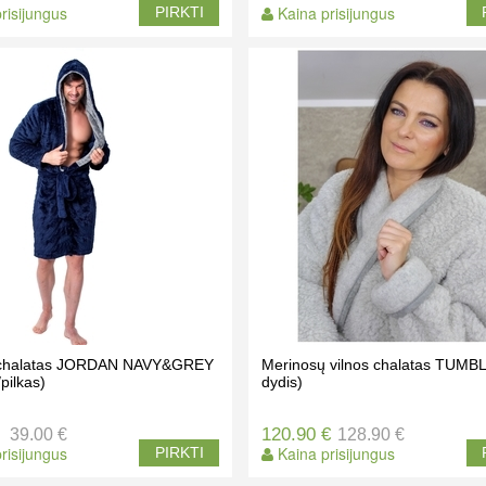
risijungus
Kaina prisijungus
PIRKTI
 chalatas JORDAN NAVY&GREY
Merinosų vilnos chalatas TUMB
pilkas)
dydis)
120.90 €
39.00 €
128.90 €
risijungus
Kaina prisijungus
PIRKTI