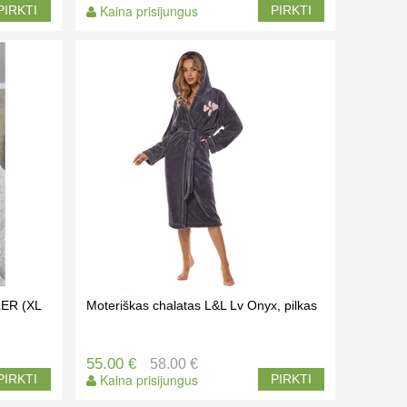
Kaina prisijungus
PIRKTI
PIRKTI
LER (XL
Moteriškas chalatas L&L Lv Onyx, pilkas
55.00 €
58.00 €
Kaina prisijungus
PIRKTI
PIRKTI