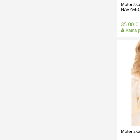
Moterišk
NAVY&ECR
35.00 €
Kaina p
Moteriška