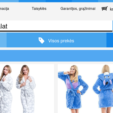
macija
Taisyklės
Garantijos, grąžinimai
kr
Visos prekės