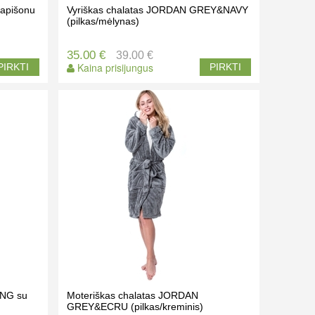
kapišonu
Vyriškas chalatas JORDAN GREY&NAVY
(pilkas/mėlynas)
35.00 €
39.00 €
Kaina prisijungus
PIRKTI
PIRKTI
ING su
Moteriškas chalatas JORDAN
GREY&ECRU (pilkas/kreminis)