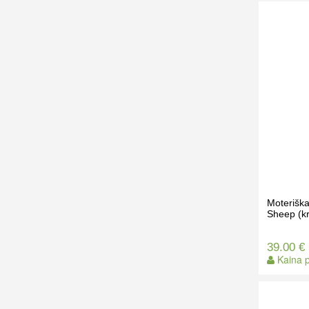
Moterišk
Sheep (kr
39.00 €
Kaina p