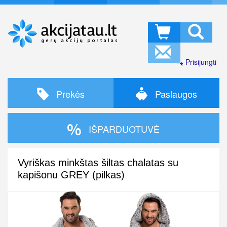
Prisijungti
Prekės
Paslaugos
IŠPARDUOTUVĖ
Vyriškas minkštas šiltas chalatas su
kapišonu GREY (pilkas)