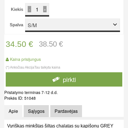
-
+
Kiekis
S/M
Spalva
34.50 €
38.50 €
Kaina prisijungus
(*) Anksčiau AkcijaTau taikyta kaina
pirkti
Pristatymo terminas 7-12 d.d.
Prekės ID: 51048
Apie
Sąlygos
Pardavėjas
Vyriškas minkštas šiltas chalatas su kapišonu GREY