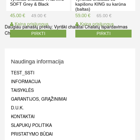
SOFT Grey & Black
kapišonu KING su karūna
(baltas)
45.00 €
59.00 €
49.00 €
65.00 €
Kaina prisijungus
Kaina prisijungus
Daugiau panašių prekių:
Vyriški chalatai
Chalatų ispardavimas
Chalatas su kapišonu
PIRKTI
PIRKTI
Naudinga informacija
TEST_SSTI
INFORMACIJA
TAISYKLĖS
GARANTIJOS, GRĄŽINIMAI
D.U.K.
KONTAKTAI
SLAPUKŲ POLITIKA
PRISTATYMO BŪDAI