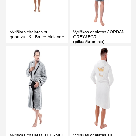
Vyriškas chalatas su
Vyriškas chalatas JORDAN
gobtuvu L&L Bruce Melange
GREY&ECRU
(pilkas/kreminis)
48.50 €
35.00 €
55.50 €
39.00 €
Kaina prisijungus
Kaina prisijungus
PIRKTI
PIRKTI
Vyriškas chalatas THERMO
Vyriškas chalatas su