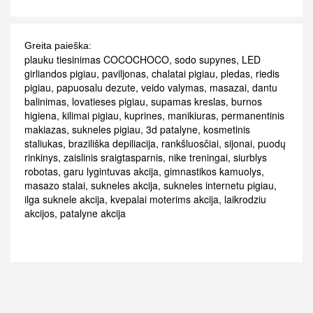
Greita paieška:
plauku tiesinimas COCOCHOCO
,
sodo supynes
,
LED
girliandos pigiau
,
paviljonas
,
chalatai pigiau
,
pledas
,
riedis
pigiau
,
papuosalu dezute
,
veido valymas
,
masazai
,
dantu
balinimas
,
lovatieses pigiau
,
supamas kreslas
,
burnos
higiena
,
kilimai pigiau
,
kuprines
,
manikiuras
,
permanentinis
makiazas
,
sukneles pigiau
,
3d patalyne
,
kosmetinis
staliukas
,
braziliška depiliacija
,
rankšluosčiai
,
sijonai
,
puodų
rinkinys
,
zaislinis sraigtasparnis
,
nike treningai
,
siurblys
robotas
,
garu lygintuvas akcija
,
gimnastikos kamuolys
,
masazo stalai
,
sukneles akcija
,
sukneles internetu pigiau
,
ilga suknele akcija
,
kvepalai moterims akcija
,
laikrodziu
akcijos
,
patalyne akcija