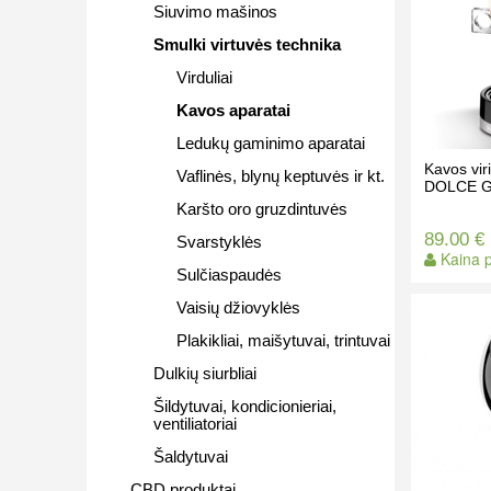
Siuvimo mašinos
Smulki virtuvės technika
Virduliai
Kavos aparatai
Ledukų gaminimo aparatai
Kavos vi
Vaflinės, blynų keptuvės ir kt.
DOLCE G
Karšto oro gruzdintuvės
89.00 €
Svarstyklės
Kaina p
Sulčiaspaudės
Vaisių džiovyklės
Plakikliai, maišytuvai, trintuvai
Dulkių siurbliai
Šildytuvai, kondicionieriai,
ventiliatoriai
Šaldytuvai
CBD produktai