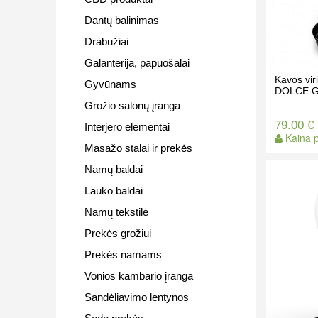
Dantų balinimas
Drabužiai
Galanterija, papuošalai
Kavos vi
Gyvūnams
DOLCE G
Grožio salonų įranga
79.00 €
Interjero elementai
Kaina p
Masažo stalai ir prekės
Namų baldai
Lauko baldai
Namų tekstilė
Prekės grožiui
Prekės namams
Vonios kambario įranga
Sandėliavimo lentynos