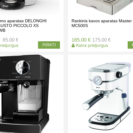
rimo aparatas DELONGHI
Rankinis kavos aparatas Master
GUSTO PICCOLO XS
MC500S
.WB
165.00 €
85.00 €
175.00 €
risijungus
Kaina prisijungus
PIRKTI