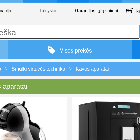
macija
Taisyklės
Garantijos, grąžinimai
kr
Visos prekės
a
Smulki virtuvės technika
Kavos aparatai
 aparatai