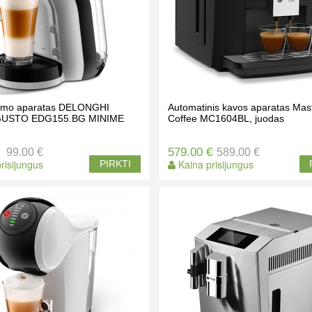
rimo aparatas DELONGHI
Automatinis kavos aparatas Mas
USTO EDG155.BG MINIME
Coffee MC1604BL, juodas
579.00 €
99.00 €
589.00 €
risijungus
Kaina prisijungus
PIRKTI