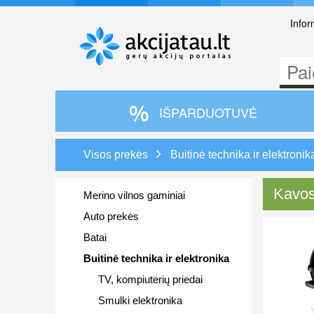
Infor
IŠPARDUOTUVĖ
Visos prekės
Buitinė technika ir elektronik
Kavos
Merino vilnos gaminiai
Auto prekės
Batai
Buitinė technika ir elektronika
TV, kompiuterių priedai
Smulki elektronika