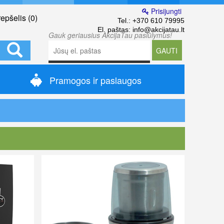
Prisijungti
epšelis (
0
)
Tel.:
+370 610 79995
El. paštas:
info@akcijatau.lt
Gauk geriausius AkcijaTau pasiūlymus!
GAUTI
Pramogos ir paslaugos