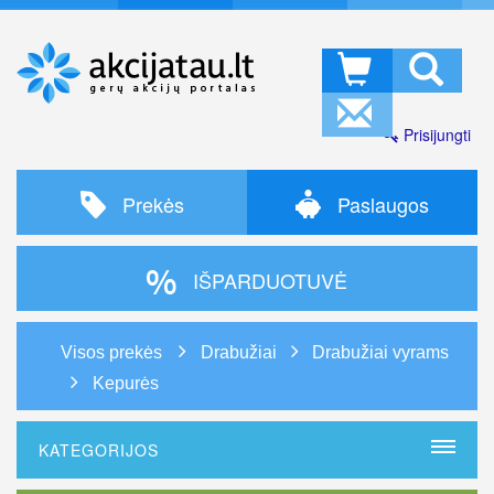
Prisijungti
Prekės
Paslaugos
IŠPARDUOTUVĖ
Visos prekės
Drabužiai
Drabužiai vyrams
Kepurės
KATEGORIJOS