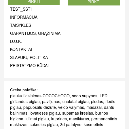
PIRKTI
PIRKTI
TEST_SSTI
INFORMACIJA
TAISYKLĖS
GARANTIJOS, GRĄŽINIMAI
D.U.K.
KONTAKTAI
SLAPUKŲ POLITIKA
PRISTATYMO BŪDAI
Greita paieška:
plauku tiesinimas COCOCHOCO
,
sodo supynes
,
LED
girliandos pigiau
,
paviljonas
,
chalatai pigiau
,
pledas
,
riedis
pigiau
,
papuosalu dezute
,
veido valymas
,
masazai
,
dantu
balinimas
,
lovatieses pigiau
,
supamas kreslas
,
burnos
higiena
,
kilimai pigiau
,
kuprines
,
manikiuras
,
permanentinis
makiazas
,
sukneles pigiau
,
3d patalyne
,
kosmetinis