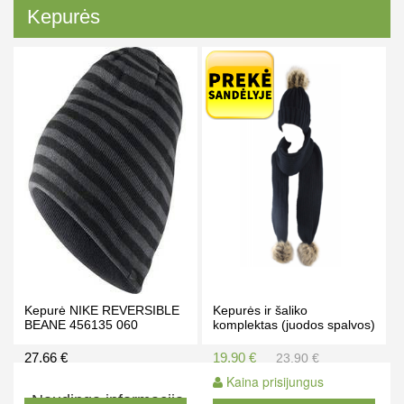
Kepurės
Kepurė NIKE REVERSIBLE
Kepurės ir šaliko
BEANE 456135 060
komplektas (juodos spalvos)
27.66 €
19.90 €
23.90 €
Kaina prisijungus
Naudinga informacija