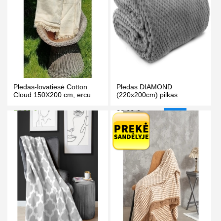
Pledas-lovatiesė Cotton
Pledas DIAMOND
Cloud 150X200 cm, ercu
(220x200cm) pilkas
54.90 €
33.00 €
59.90 €
35.00 €
-6%
Kaina prisijungus
PIRKTI
PIRKTI