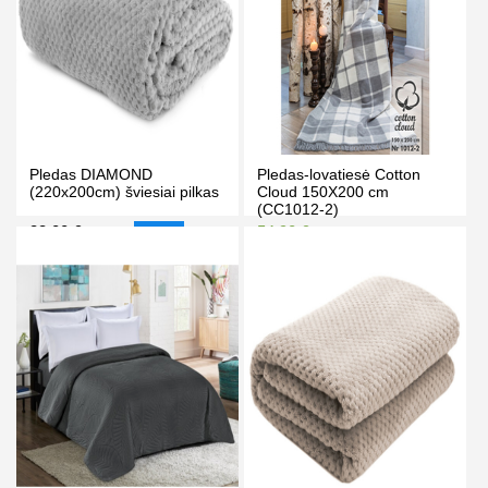
Pledas DIAMOND
Pledas-lovatiesė Cotton
(220x200cm) šviesiai pilkas
Cloud 150X200 cm
(CC1012-2)
33.00 €
54.90 €
35.00 €
59.90 €
-6%
Kaina prisijungus
PIRKTI
PIRKTI