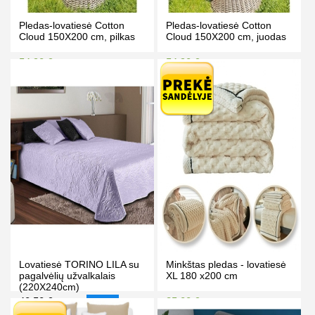
Pledas-lovatiesė Cotton
Pledas-lovatiesė Cotton
Cloud 150X200 cm, pilkas
Cloud 150X200 cm, juodas
54.90 €
54.90 €
59.90 €
59.90 €
Kaina prisijungus
Kaina prisijungus
PIRKTI
PIRKTI
Lovatiesė TORINO LILA su
Minkštas pledas - lovatiesė
pagalvėlių užvalkalais
XL 180 x200 cm
(220X240cm)
40.50 €
35.00 €
42.50 €
38.00 €
-5%