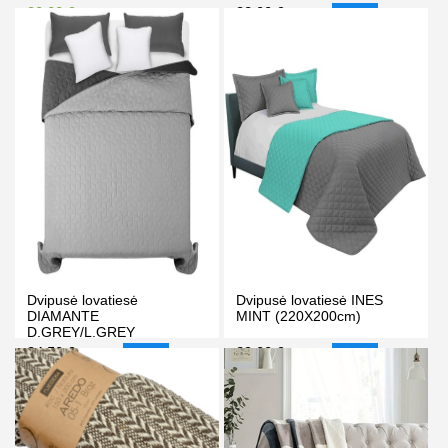
30.00 €
32.00 €
35.00 €
35.00 €
-9%
Kaina prisijungus
PIRKTI
PIRKTI
Dvipusė lovatiesė
Dvipusė lovatiesė INES
DIAMANTE
MINT (220X200cm)
D.GREY/L.GREY
(220X200cm)
34.50 €
29.00 €
37.50 €
32.00 €
-8%
-9%
PIRKTI
PIRKTI