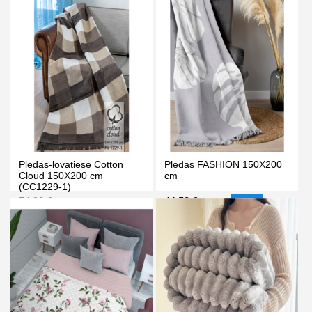
PIRKTI
PIRKTI
Pledas-lovatiesė Cotton
Pledas FASHION 150X200
Cloud 150X200 cm
cm
(CC1229-1)
54.90 €
44.50 €
59.90 €
49.90 €
-11%
Kaina prisijungus
PIRKTI
PIRKTI