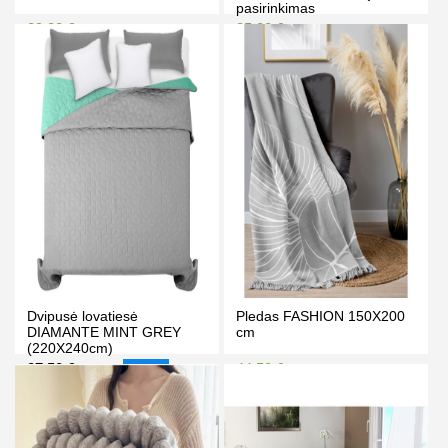
pasirinkimas
29.00 €
35.00 €
32.00 €
39.50 €
Kaina prisijungus
Kaina prisijungus
PIRKTI
PIRKTI
Dvipusė lovatiesė
Pledas FASHION 150X200
DIAMANTE MINT GREY
cm
(220X240cm)
37.50 €
44.50 €
40.50 €
49.90 €
-7%
Kaina prisijungus
PIRKTI
PIRKTI