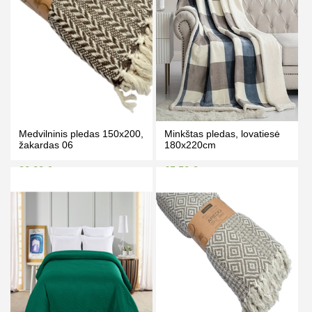
Medvilninis pledas 150x200,
Minkštas pledas, lovatiesė
žakardas 06
180x220cm
38.00 €
65.50 €
44.00 €
70.00 €
Kaina prisijungus
Kaina prisijungus
PIRKTI
PIRKTI