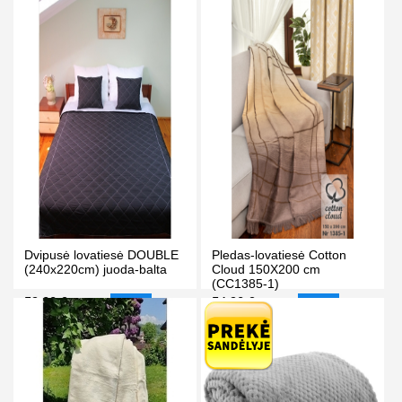
Kaina prisijungus
PIRKTI
PIRKTI
Dvipusė lovatiesė DOUBLE
Pledas-lovatiesė Cotton
(240x220cm) juoda-balta
Cloud 150X200 cm
(CC1385-1)
59.00 €
54.90 €
65.00 €
59.90 €
-9%
-8%
PIRKTI
PIRKTI