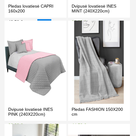
Pledas lovatiesė CAPRI
Dvipusė lovatiesė INES
160x200
MINT (240X220cm)
48.50 €
32.00 €
54.50 €
35.00 €
-11%
Kaina prisijungus
PIRKTI
PIRKTI
Dvipusė lovatiesė INES
Pledas FASHION 150X200
PINK (240X220cm)
cm
32.00 €
44.50 €
35.00 €
49.90 €
Kaina prisijungus
Kaina prisijungus