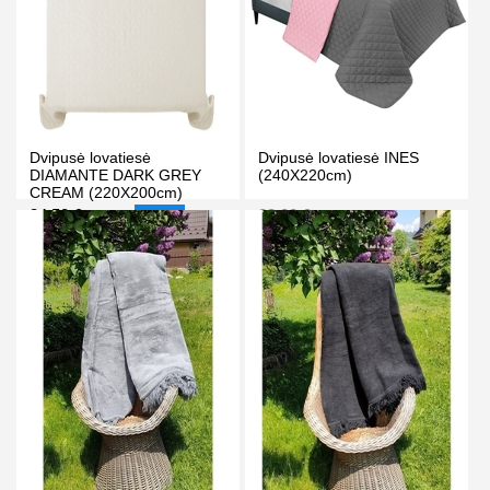
Dvipusė lovatiesė
Dvipusė lovatiesė INES
DIAMANTE DARK GREY
(240X220cm)
CREAM (220X200cm)
34.50 €
32.00 €
37.50 €
35.00 €
-8%
Kaina prisijungus
PIRKTI
PIRKTI