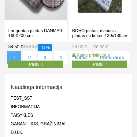
Languotas pledas DANMAR
BOHO pintas, dvipusis
160X200 cm
pledas su kutais 130x180cm
34.50 €
24.00 €
38.90 €
26.00 €
-11%
Kaina prisijungus
2
3
4
Kitas
Paskutinis
1
PIRKTI
PIRKTI
Naudinga informacija
TEST_SSTI
INFORMACIJA
TAISYKLĖS
GARANTIJOS, GRĄŽINIMAI
D.U.K.