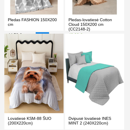
Pledas FASHION 150X200
Pledas-lovatiesė Cotton
cm
Cloud 150X200 cm
(CC2148-2)
44.50 €
49.00 €
49.90 €
59.90 €
-11%
Kaina prisijungus
PIRKTI
PIRKTI
Lovatiesė KSM-88 ŠUO
Dvipusė lovatiesė INES
(200X220cm)
MINT 2 (240X220cm)