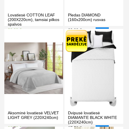
Lovatiesė COTTON LEAF
Pledas DIAMOND
(200X220cm), tamsiai pilkos
(160x200cm) rusvas
spalvos
30.00 €
29.00 €
34.00 €
31.00 €
-6%
Kaina prisijungus
PIRKTI
PIRKTI
Aksominė lovatiesė VELVET
Dvipusė lovatiesė
LIGHT GREY (220X240cm)
DIAMANTE BLACK WHITE
(220X240cm)
38.50 €
37.50 €
44.50 €
40.50 €
-7%