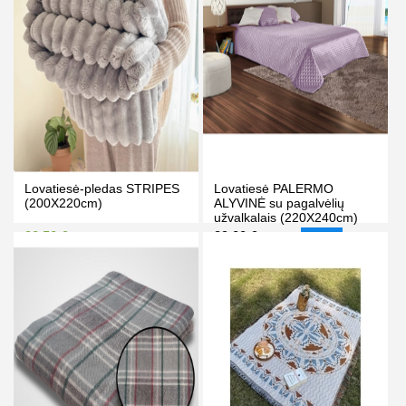
Lovatiesė-pledas STRIPES
Lovatiesė PALERMO
(200X220cm)
ALYVINĖ su pagalvėlių
užvalkalais (220X240cm)
38.50 €
39.00 €
44.50 €
45.00 €
-13%
Kaina prisijungus
PIRKTI
PIRKTI