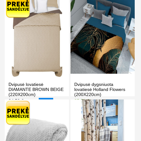
Kaina prisijungus
PIRKTI
PIRKTI
Dvipusė lovatiesė
Dvipusė dygsniuota
DIAMANTE BROWN BEIGE
lovatiesė Holland Flowers
(220X200cm)
(200X220cm)
34.50 €
35.50 €
37.50 €
37.50 €
-8%
Kaina prisijungus
PIRKTI
PIRKTI