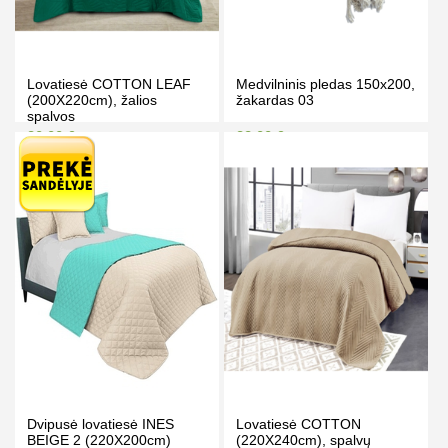
Lovatiesė COTTON LEAF
Medvilninis pledas 150x200,
(200X220cm), žalios
žakardas 03
spalvos
30.00 €
38.00 €
34.00 €
44.00 €
Kaina prisijungus
Kaina prisijungus
PIRKTI
PIRKTI
Dvipusė lovatiesė INES
Lovatiesė COTTON
BEIGE 2 (220X200cm)
(220X240cm), spalvų