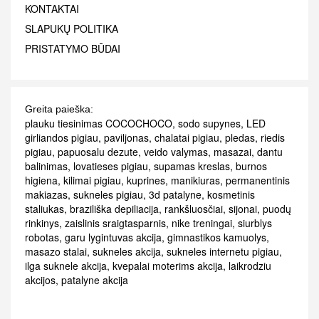
KONTAKTAI
SLAPUKŲ POLITIKA
PRISTATYMO BŪDAI
Greita paieška:
plauku tiesinimas COCOCHOCO
,
sodo supynes
,
LED
girliandos pigiau
,
paviljonas
,
chalatai pigiau
,
pledas
,
riedis
pigiau
,
papuosalu dezute
,
veido valymas
,
masazai
,
dantu
balinimas
,
lovatieses pigiau
,
supamas kreslas
,
burnos
higiena
,
kilimai pigiau
,
kuprines
,
manikiuras
,
permanentinis
makiazas
,
sukneles pigiau
,
3d patalyne
,
kosmetinis
staliukas
,
braziliška depiliacija
,
rankšluosčiai
,
sijonai
,
puodų
rinkinys
,
zaislinis sraigtasparnis
,
nike treningai
,
siurblys
robotas
,
garu lygintuvas akcija
,
gimnastikos kamuolys
,
masazo stalai
,
sukneles akcija
,
sukneles internetu pigiau
,
ilga suknele akcija
,
kvepalai moterims akcija
,
laikrodziu
akcijos
,
patalyne akcija