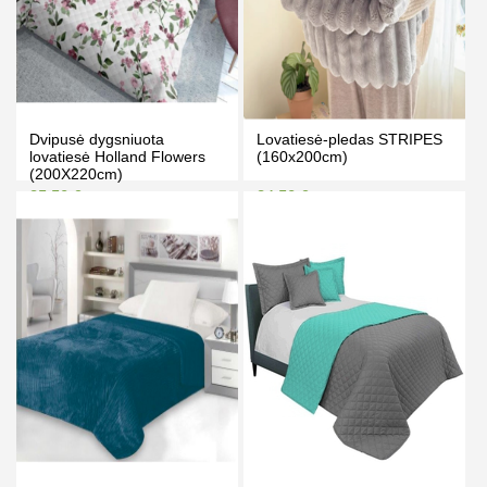
Dvipusė dygsniuota
Lovatiesė-pledas STRIPES
lovatiesė Holland Flowers
(160x200cm)
(200X220cm)
35.50 €
34.50 €
37.50 €
38.50 €
Kaina prisijungus
Kaina prisijungus
PIRKTI
PIRKTI