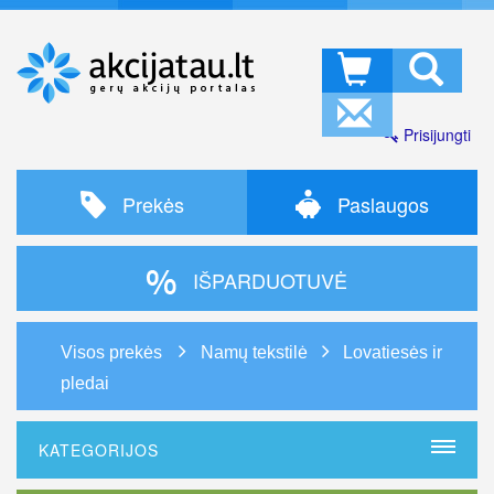
Prisijungti
Prekės
Paslaugos
IŠPARDUOTUVĖ
Visos prekės
Namų tekstilė
Lovatiesės ir
pledai
KATEGORIJOS