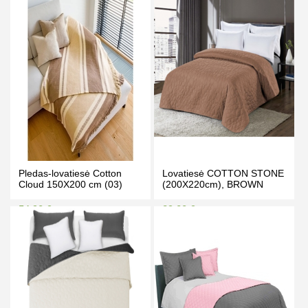
PIRKTI
PIRKTI
Pledas-lovatiesė Cotton
Lovatiesė COTTON STONE
Cloud 150X200 cm (03)
(200X220cm), BROWN
54.90 €
29.00 €
59.90 €
34.00 €
Kaina prisijungus
Kaina prisijungus
PIRKTI
PIRKTI