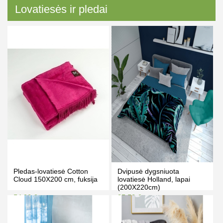
Lovatiesės ir pledai
Pledas-lovatiesė Cotton
Dvipusė dygsniuota
Cloud 150X200 cm, fuksija
lovatiesė Holland, lapai
(200X220cm)
54.90 €
35.50 €
59.90 €
37.50 €
Kaina prisijungus
Kaina prisijungus