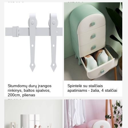
medienos
205.00 €
267.00 €
217.00 €
277.00 €
Kaina prisijungus
Kaina prisijungus
PIRKTI
PIRKTI
Stumdomų durų įrangos
Spintelė su stalčiais
rinkinys, baltos spalvos,
apatiniams - žalia, 4 stalčiai
200cm, plienas
79.00 €
44.00 €
89.00 €
48.00 €
Kaina prisijungus
Kaina prisijungus
PIRKTI
PIRKTI