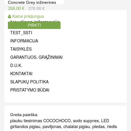
Concrete Grey inžinerinės
medienos
268.00 €
278.00 €
Kaina prisijungus
Naudinga informacija
PIRKTI
TEST_SSTI
INFORMACIJA
TAISYKLĖS
GARANTIJOS, GRĄŽINIMAI
D.U.K.
KONTAKTAI
SLAPUKŲ POLITIKA
PRISTATYMO BŪDAI
Greita paieška:
plauku tiesinimas COCOCHOCO
,
sodo supynes
,
LED
girliandos pigiau
,
paviljonas
,
chalatai pigiau
,
pledas
,
riedis