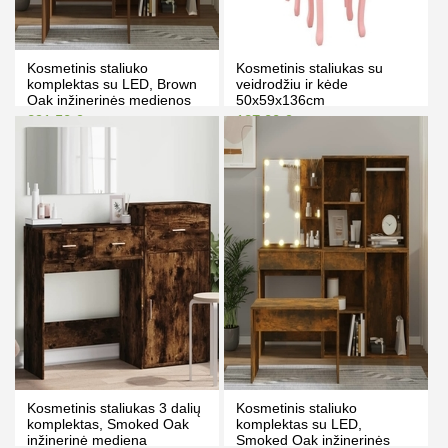
Kosmetinis staliuko
Kosmetinis staliukas su
komplektas su LED, Brown
veidrodžiu ir kėde
Oak inžinerinės medienos
50x59x136cm
291.50 €
127.00 €
302.00 €
179.00 €
Kaina prisijungus
Kaina prisijungus
PIRKTI
PIRKTI
Kosmetinis staliukas 3 dalių
Kosmetinis staliuko
komplektas, Smoked Oak
komplektas su LED,
inžinerinė mediena
Smoked Oak inžinerinės