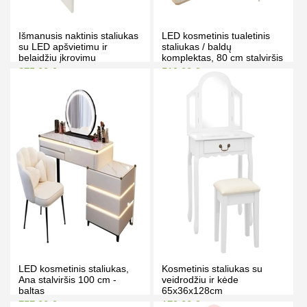
Išmanusis naktinis staliukas
LED kosmetinis tualetinis
su LED apšvietimu ir
staliukas / baldų
belaidžiu įkrovimu
komplektas, 80 cm stalviršis
- Lilia - balta
275.00 €
519.00 €
289.00 €
579.00 €
Kaina prisijungus
Kaina prisijungus
PIRKTI
PIRKTI
LED kosmetinis staliukas,
Kosmetinis staliukas su
Ana stalviršis 100 cm -
veidrodžiu ir kėde
baltas
65x36x128cm
757.00 €
179.00 €
799.00 €
189.00 €