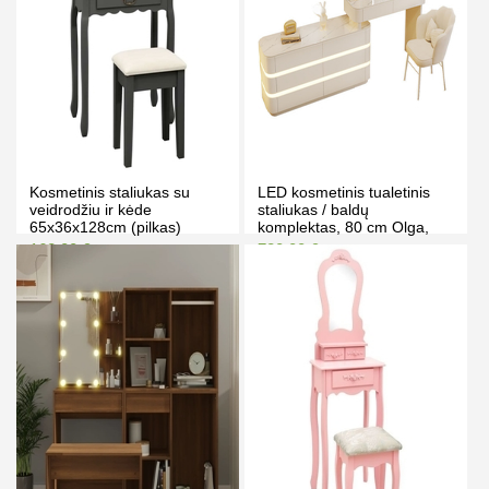
Kosmetinis staliukas su
LED kosmetinis tualetinis
veidrodžiu ir kėde
staliukas / baldų
65x36x128cm (pilkas)
komplektas, 80 cm Olga,
baltas
162.00 €
720.00 €
172.00 €
750.00 €
Kaina prisijungus
Kaina prisijungus
PIRKTI
PIRKTI