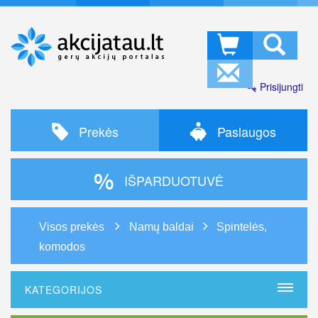
Prisijungti
Prekės
Paslaugos
IŠPARDUOTUVĖ
Visos prekės
Namų baldai
Spintelės,
komodos
KATEGORIJOS