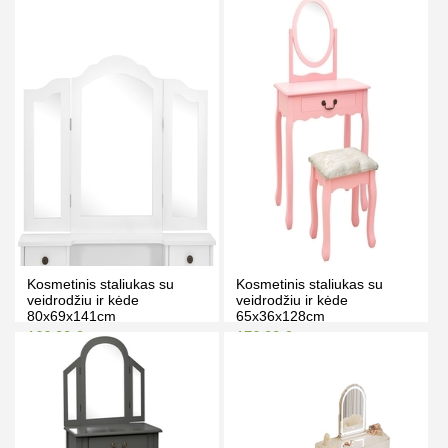
Kaina prisijungus
Kaina prisijungus
PIRKTI
PIRKTI
Kosmetinis staliukas su
Kosmetinis staliukas su
veidrodžiu ir kėde
veidrodžiu ir kėde
80x69x141cm
65x36x128cm
166.00 €
176.00 €
177.00 €
187.00 €
Kaina prisijungus
Kaina prisijungus
PIRKTI
PIRKTI