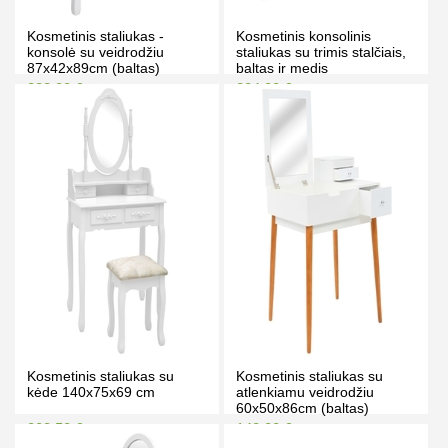
Kosmetinis staliukas -
Kosmetinis konsolinis
konsolė su veidrodžiu
staliukas su trimis stalčiais,
87x42x89cm (baltas)
baltas ir medis
282.00 €
204.00 €
292.00 €
217.00 €
Kaina prisijungus
Kaina prisijungus
PIRKTI
PIRKTI
Kosmetinis staliukas su
Kosmetinis staliukas su
kėde 140x75x69 cm
atlenkiamu veidrodžiu
60x50x86cm (baltas)
203.50 €
148.00 €
216.50 €
158.00 €