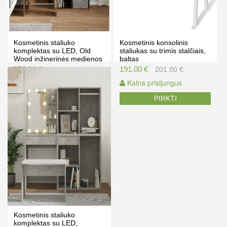
Kosmetinis staliuko
Kosmetinis konsolinis
komplektas su LED, Old
staliukas su trimis stalčiais,
Wood inžinerinės medienos
baltas
258.00 €
191.00 €
268.00 €
201.00 €
Kaina prisijungus
Kaina prisijungus
PIRKTI
PIRKTI
Kosmetinis staliuko
komplektas su LED,