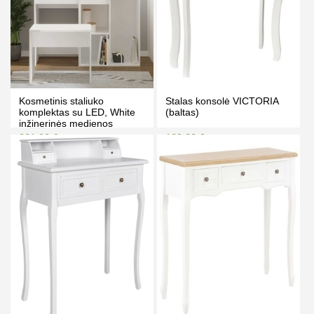
Kosmetinis staliuko
Stalas konsolė VICTORIA
komplektas su LED, White
(baltas)
inžinerinės medienos
321.00 €
129.00 €
332.00 €
139.00 €
Kaina prisijungus
Kaina prisijungus
PIRKTI
PIRKTI