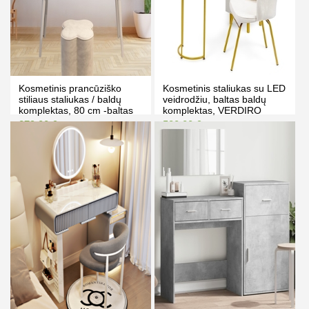
Kosmetinis prancūziško
Kosmetinis staliukas su LED
stiliaus staliukas / baldų
veidrodžiu, baltas baldų
komplektas, 80 cm -baltas
komplektas, VERDIRO
100cm
279.00 €
580.00 €
291.00 €
593.00 €
Kaina prisijungus
Kaina prisijungus
PIRKTI
PIRKTI