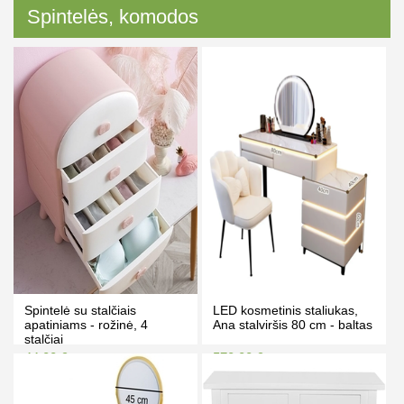
Spintelės, komodos
Spintelė su stalčiais
LED kosmetinis staliukas,
apatiniams - rožinė, 4
Ana stalviršis 80 cm - baltas
stalčiai
44.00 €
570.00 €
48.00 €
600.00 €
Kaina prisijungus
Kaina prisijungus