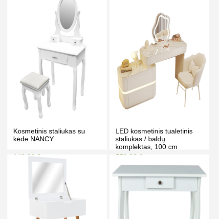
Kaina prisijungus
Kaina prisijungus
PIRKTI
PIRKTI
Kosmetinis staliukas su
LED kosmetinis tualetinis
kėde NANCY
staliukas / baldų
komplektas, 100 cm
stalviršis - Lilia - balta
149.00 €
559.00 €
159.00 €
599.00 €
Kaina prisijungus
Kaina prisijungus
PIRKTI
PIRKTI