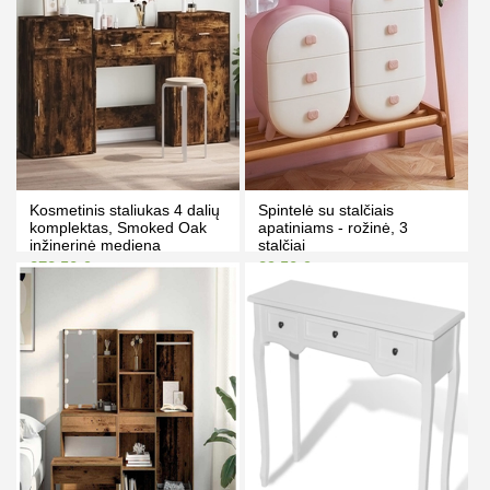
Kosmetinis staliukas 4 dalių
Spintelė su stalčiais
komplektas, Smoked Oak
apatiniams - rožinė, 3
inžinerinė mediena
stalčiai
278.50 €
29.50 €
292.00 €
33.00 €
Kaina prisijungus
Kaina prisijungus
PIRKTI
PIRKTI