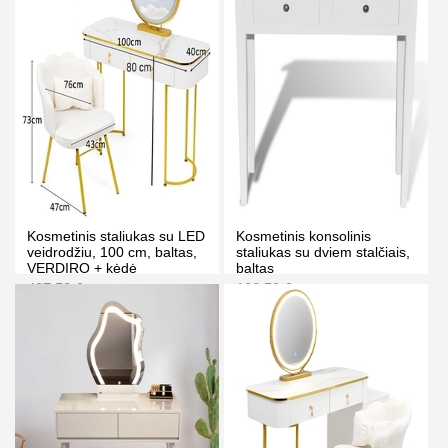
PIRKTI
PIRKTI
Kosmetinis staliukas su LED
Kosmetinis konsolinis
veidrodžiu, 100 cm, baltas,
staliukas su dviem stalčiais,
VERDIRO + kėdė
baltas
487.50 €
136.50 €
503.00 €
147.00 €
Kaina prisijungus
Kaina prisijungus
PIRKTI
PIRKTI