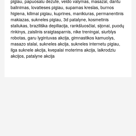
pigiau
,
papuosalu dezute
,
veido valymas
,
masazai
,
dantu
balinimas
,
lovatieses pigiau
,
supamas kreslas
,
burnos
higiena
,
kilimai pigiau
,
kuprines
,
manikiuras
,
permanentinis
makiazas
,
sukneles pigiau
,
3d patalyne
,
kosmetinis
staliukas
,
braziliška depiliacija
,
rankšluosčiai
,
sijonai
,
puodų
rinkinys
,
zaislinis sraigtasparnis
,
nike treningai
,
siurblys
robotas
,
garu lygintuvas akcija
,
gimnastikos kamuolys
,
masazo stalai
,
sukneles akcija
,
sukneles internetu pigiau
,
ilga suknele akcija
,
kvepalai moterims akcija
,
laikrodziu
akcijos
,
patalyne akcija