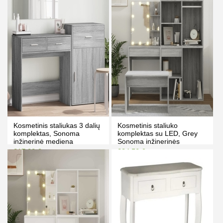
PIRKTI
PIRKTI
Kosmetinis staliukas 3 dalių
Kosmetinis staliuko
komplektas, Sonoma
komplektas su LED, Grey
inžinerinė mediena
Sonoma inžinerinės
medienos
217.00 €
284.50 €
227.00 €
297.50 €
Kaina prisijungus
Kaina prisijungus
PIRKTI
PIRKTI