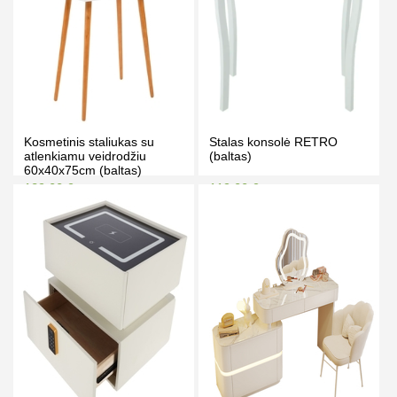
Kosmetinis staliukas su
Stalas konsolė RETRO
atlenkiamu veidrodžiu
(baltas)
60x40x75cm (baltas)
129.00 €
119.00 €
139.00 €
129.00 €
Kaina prisijungus
Kaina prisijungus
PIRKTI
PIRKTI