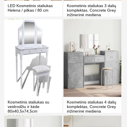
LED Kosmetinis staliukas
Kosmetinis staliukas 3 dalių
Helena / pilkas / 80 cm
komplektas, Concrete Grey
inžinerinė mediena
377.00 €
192.00 €
387.00 €
202.00 €
Kaina prisijungus
Kaina prisijungus
PIRKTI
PIRKTI
Kosmetinis staliukas su
Kosmetinis staliukas 4 dalių
veidrodžiu ir kėde
komplektas, Concrete Grey
80x40,5x74,5cm
inžinerinė mediena
212.00 €
277.00 €
222.00 €
287.00 €
Kaina prisijungus
Kaina prisijungus