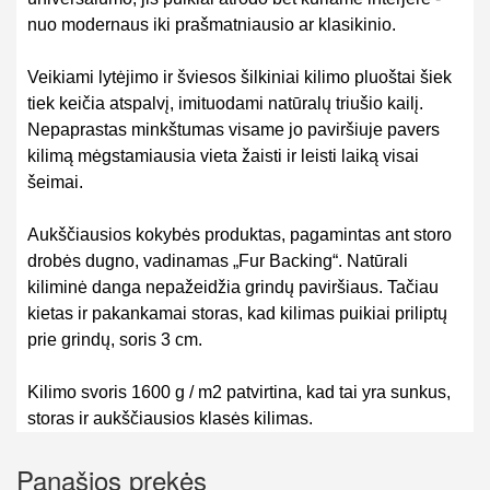
nuo modernaus iki prašmatniausio ar klasikinio.
Veikiami lytėjimo ir šviesos šilkiniai kilimo pluoštai šiek
tiek keičia atspalvį,
imituodami natūralų triušio kailį
.
Nepaprastas minkštumas visame jo paviršiuje pavers
kilimą mėgstamiausia vieta žaisti ir leisti laiką visai
šeimai.
Aukščiausios kokybės produktas, pagamintas ant storo
drobės dugno, vadinamas „Fur Backing“. Natūrali
kiliminė danga nepažeidžia grindų paviršiaus. Tačiau
kietas ir pakankamai storas, kad kilimas puikiai priliptų
prie grindų, soris 3 cm.
Kilimo svoris 1600 g / m2 patvirtina, kad tai yra sunkus,
storas ir aukščiausios klasės kilimas.
Panašios prekės