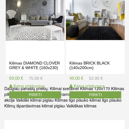
Kilimas DIAMOND CLOVER
Kilimas BRICK BLACK
GREY & WHITE (160x230)
(140x200cm)
69.00 €
49.00 €
75.00 €
52.00 €
Kaina prisijungus
Kaina prisijungus
Daugiau panašių prekių:
Kilimai svetainei
Kilimas 120x170
Kilimas
pilkas
Kilimas kainos
Akcija kilimams
Kilimas vaikams
Kilimai
PIRKTI
PIRKTI
akcija
Vaikiški kilimai pigiau
Kilimas ilgo plauko
kilimai ilgo plauko
Kilimų išpardavimas
kilimai pigiau
Vaikiškas kilimas