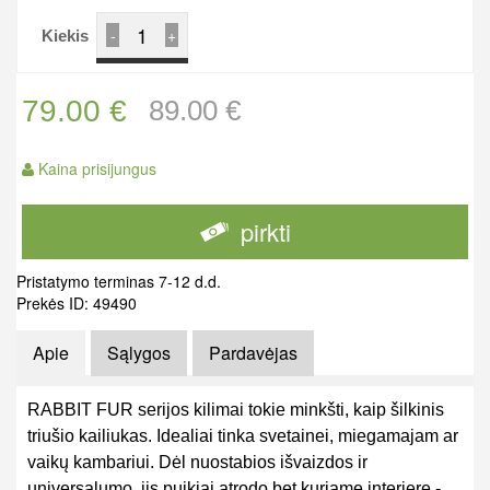
-
+
Kiekis
79.00 €
89.00 €
Kaina prisijungus
pirkti
Pristatymo terminas 7-12 d.d.
Prekės ID: 49490
Apie
Sąlygos
Pardavėjas
RABBIT FUR serijos kilimai tokie minkšti, kaip šilkinis
triušio kailiukas. Idealiai tinka svetainei, miegamajam ar
vaikų kambariui. Dėl nuostabios išvaizdos ir
universalumo, jis puikiai atrodo bet kuriame interjere -