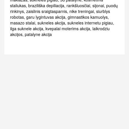
staliukas
,
braziliška depiliacija
,
rankšluosčiai
,
sijonai
,
puodų
rinkinys
,
zaislinis sraigtasparnis
,
nike treningai
,
siurblys
robotas
,
garu lygintuvas akcija
,
gimnastikos kamuolys
,
masazo stalai
,
sukneles akcija
,
sukneles internetu pigiau
,
ilga suknele akcija
,
kvepalai moterims akcija
,
laikrodziu
akcijos
,
patalyne akcija