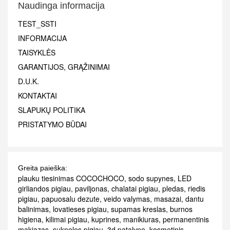
Naudinga informacija
TEST_SSTI
INFORMACIJA
TAISYKLĖS
GARANTIJOS, GRĄŽINIMAI
D.U.K.
KONTAKTAI
SLAPUKŲ POLITIKA
PRISTATYMO BŪDAI
Greita paieška:
plauku tiesinimas COCOCHOCO
,
sodo supynes
,
LED
girliandos pigiau
,
paviljonas
,
chalatai pigiau
,
pledas
,
riedis
pigiau
,
papuosalu dezute
,
veido valymas
,
masazai
,
dantu
balinimas
,
lovatieses pigiau
,
supamas kreslas
,
burnos
higiena
,
kilimai pigiau
,
kuprines
,
manikiuras
,
permanentinis
makiazas
,
sukneles pigiau
,
3d patalyne
,
kosmetinis