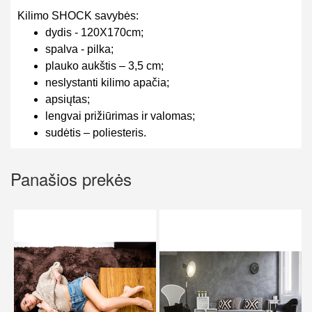
Kilimo SHOCK savybės:
dydis - 120X170cm;
spalva - pilka;
plauko aukštis – 3,5 cm;
neslystanti kilimo apačia;
apsiųtas;
lengvai prižiūrimas ir valomas;
sudėtis – poliesteris.
Panašios prekės