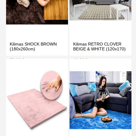
Kilimas SHOCK BROWN
Kilimas RETRO CLOVER
(180x260cm)
BEIGE & WHITE (120x170)
79.00 €
49.00 €
83.00 €
55.00 €
Kaina prisijungus
Kaina prisijungus
PIRKTI
PIRKTI