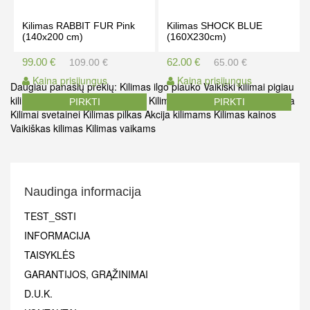
Kilimas RABBIT FUR Pink
Kilimas SHOCK BLUE
(140x200 cm)
(160X230cm)
99.00 €
62.00 €
109.00 €
65.00 €
Kaina prisijungus
Kaina prisijungus
Daugiau panašių prekių:
Kilimas ilgo plauko
Vaikiški kilimai pigiau
kilimai pigiau
kilimai ilgo plauko
Kilimų išpardavimas
Kilimai akcija
PIRKTI
PIRKTI
Kilimai svetainei
Kilimas pilkas
Akcija kilimams
Kilimas kainos
Vaikiškas kilimas
Kilimas vaikams
Naudinga informacija
TEST_SSTI
INFORMACIJA
TAISYKLĖS
GARANTIJOS, GRĄŽINIMAI
D.U.K.