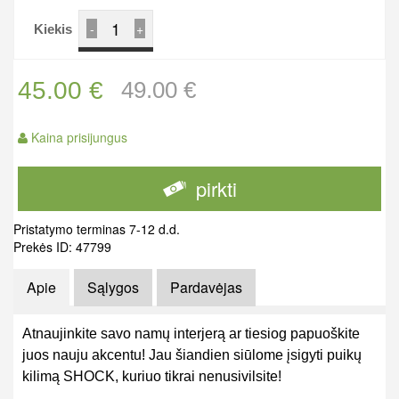
-
+
Kiekis
45.00 €
49.00 €
Kaina prisijungus
pirkti
Pristatymo terminas 7-12 d.d.
Prekės ID: 47799
Apie
Sąlygos
Pardavėjas
Atnaujinkite savo namų interjerą ar tiesiog papuoškite
juos nauju akcentu! Jau šiandien siūlome įsigyti puikų
kilimą SHOCK, kuriuo tikrai nenusivilsite!