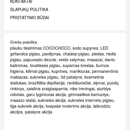
KONTAKTAI
SLAPUKŲ POLITIKA
PRISTATYMO BŪDAI
Greita paieška:
plauku tiesinimas COCOCHOCO
,
sodo supynes
,
LED
girliandos pigiau
,
paviljonas
,
chalatai pigiau
,
pledas
,
riedis
pigiau
,
papuosalu dezute
,
veido valymas
,
masazai
,
dantu
balinimas
,
lovatieses pigiau
,
supamas kreslas
,
burnos
higiena
,
kilimai pigiau
,
kuprines
,
manikiuras
,
permanentinis
makiazas
,
sukneles pigiau
,
3d patalyne
,
kosmetinis
staliukas
,
braziliška depiliacija
,
rankšluosčiai
,
sijonai
,
puodų
rinkinys
,
zaislinis sraigtasparnis
,
nike treningai
,
siurblys
robotas
,
garu lygintuvas akcija
,
gimnastikos kamuolys
,
masazo stalai
,
sukneles akcija
,
sukneles internetu pigiau
,
ilga suknele akcija
,
kvepalai moterims akcija
,
laikrodziu
akcijos
,
patalyne akcija