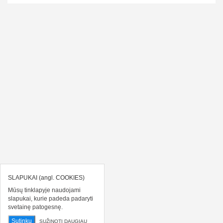
SLAPUKAI (angl. COOKIES)
Mūsų tinklapyje naudojami
slapukai, kurie padeda padaryti
svetainę patogesnę.
Sutinku
SUŽINOTI DAUGIAU