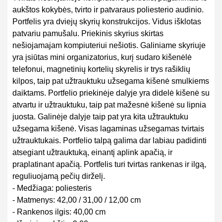
aukštos kokybės, tvirto ir patvaraus poliesterio audinio.
Portfelis yra dviejų skyrių konstrukcijos. Vidus išklotas
patvariu pamušalu. Priekinis skyrius skirtas
nešiojamajam kompiuteriui nešiotis. Galiniame skyriuje
yra įsiūtas mini organizatorius, kurį sudaro kišenėlė
telefonui, magnetinių kortelių skyrelis ir trys rašiklių
kilpos, taip pat užtrauktuku užsegama kišenė smulkiems
daiktams. Portfelio priekinėje dalyje yra didelė kišenė su
atvartu ir užtrauktuku, taip pat mažesnė kišenė su lipnia
juosta. Galinėje dalyje taip pat yra kita užtrauktuku
užsegama kišenė. Visas lagaminas užsegamas tvirtais
užtrauktukais. Portfelio talpą galima dar labiau padidinti
atsegiant užtrauktuką, einantį aplink apačią, ir
praplatinant apačią. Portfelis turi tvirtas rankenas ir ilgą,
reguliuojamą pečių dirželį.
- Medžiaga: poliesteris
- Matmenys: 42,00 / 31,00 / 12,00 cm
- Rankenos ilgis: 40,00 cm