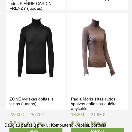
odos PIERRE CARDIN
FRENZY (juodas)
159.00 €
9.90 €
169.50 €
15.00 €
Kaina prisijungus
Kaina prisijungus
PIRKTI
PIRKTI
ZONE vyriškas golfas iš
Paola Moris šiltas rudos
vilnos (juodas)
spalvos golfas su aukšta
apykakle
22.00 €
19.30 €
25.00 €
21.96 €
Kaina prisijungus
Kaina prisijungus
Daugiau panašių prekių:
Kompiuterio krepšiai, portfeliai
PIRKTI
PIRKTI