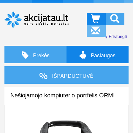
Prisijungti
Prekės
Paslaugos
IŠPARDUOTUVĖ
Nešiojamojo kompiuterio portfelis ORMI