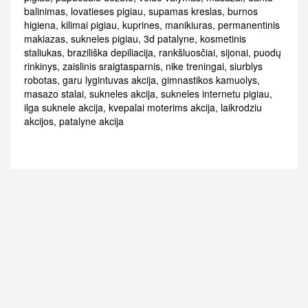
balinimas
,
lovatieses pigiau
,
supamas kreslas
,
burnos
higiena
,
kilimai pigiau
,
kuprines
,
manikiuras
,
permanentinis
makiazas
,
sukneles pigiau
,
3d patalyne
,
kosmetinis
staliukas
,
braziliška depiliacija
,
rankšluosčiai
,
sijonai
,
puodų
rinkinys
,
zaislinis sraigtasparnis
,
nike treningai
,
siurblys
robotas
,
garu lygintuvas akcija
,
gimnastikos kamuolys
,
masazo stalai
,
sukneles akcija
,
sukneles internetu pigiau
,
ilga suknele akcija
,
kvepalai moterims akcija
,
laikrodziu
akcijos
,
patalyne akcija