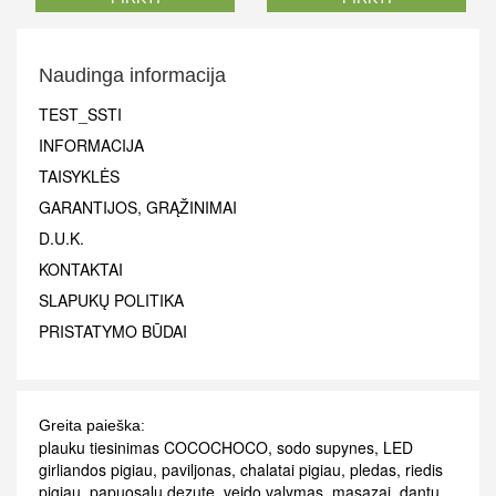
Naudinga informacija
TEST_SSTI
INFORMACIJA
TAISYKLĖS
GARANTIJOS, GRĄŽINIMAI
D.U.K.
KONTAKTAI
SLAPUKŲ POLITIKA
PRISTATYMO BŪDAI
Greita paieška:
plauku tiesinimas COCOCHOCO
,
sodo supynes
,
LED
girliandos pigiau
,
paviljonas
,
chalatai pigiau
,
pledas
,
riedis
pigiau
,
papuosalu dezute
,
veido valymas
,
masazai
,
dantu