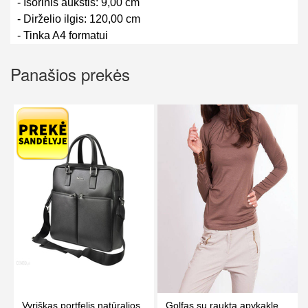
- Išorinis aukštis: 9,00 cm
- Dirželio ilgis: 120,00 cm
- Tinka A4 formatui
Panašios prekės
Vyriškas portfelis natūralios
Golfas su raukta apykakle