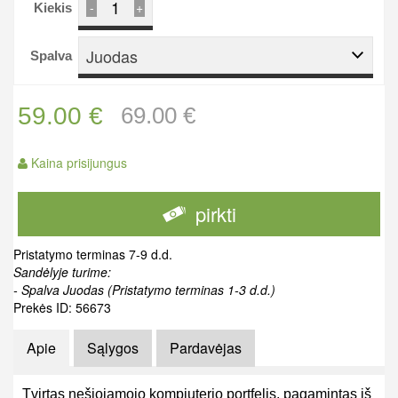
-
+
Kiekis
Juodas
Spalva
59.00 €
69.00 €
Kaina prisijungus
pirkti
Pristatymo terminas 7-9 d.d.
Sandėlyje turime:
- Spalva Juodas (Pristatymo terminas 1-3 d.d.)
Prekės ID: 56673
Apie
Sąlygos
Pardavėjas
Tvirtas nešiojamojo kompiuterio portfelis, pagamintas iš