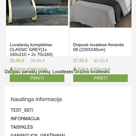
Lovatiesių komplektas
Dvipusė lovatiesė Amanda
CLASSIC GREY(1x
08 (220X240cm)
160x210 + 2x 70x160)
35.50 €
37.50 €
39.50 €
40.50 €
Kaina prisijungus
Kaina prisijungus
Daugiau panašių prekių:
Lovatiesės
Gražios lovatiesės
PIRKTI
PIRKTI
Naudinga informacija
TEST_SSTI
INFORMACIJA
TAISYKLĖS
GARANTIJOS, GRĄŽINIMAI