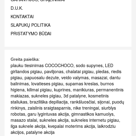
D.U.K.
KONTAKTAI
SLAPUKŲ POLITIKA
PRISTATYMO BŪDAI
Greita paieška:
plauku tiesinimas COCOCHOCO
,
sodo supynes
,
LED
girliandos pigiau
,
paviljonas
,
chalatai pigiau
,
pledas
,
riedis
pigiau
,
papuosalu dezute
,
veido valymas
,
masazai
,
dantu
balinimas
,
lovatieses pigiau
,
supamas kreslas
,
burnos
higiena
,
kilimai pigiau
,
kuprines
,
manikiuras
,
permanentinis
makiazas
,
sukneles pigiau
,
3d patalyne
,
kosmetinis
staliukas
,
braziliška depiliacija
,
rankšluosčiai
,
sijonai
,
puodų
rinkinys
,
zaislinis sraigtasparnis
,
nike treningai
,
siurblys
robotas
,
garu lygintuvas akcija
,
gimnastikos kamuolys
,
masazo stalai
,
sukneles akcija
,
sukneles internetu pigiau
,
ilga suknele akcija
,
kvepalai moterims akcija
,
laikrodziu
akcijos
,
patalyne akcija