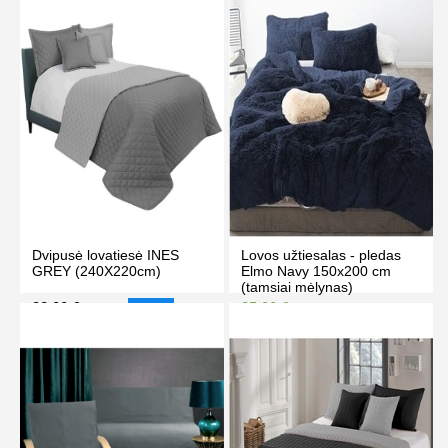
Dvipusė lovatiesė INES
Lovos užtiesalas - pledas
GREY (240X220cm)
Elmo Navy 150x200 cm
(tamsiai mėlynas)
32.00 €
35.00 €
35.00 €
39.00 €
-9%
Kaina prisijungus
PIRKTI
PIRKTI