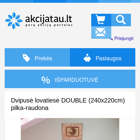
Prisijungti
Prekės
Paslaugos
IŠPARDUOTUVĖ
Dvipusė lovatiesė DOUBLE (240x220cm)
pilka-raudona