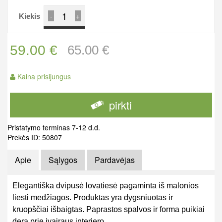
-
+
Kiekis
59.00 €
65.00 €
Kaina prisijungus
pirkti
Pristatymo terminas 7-12 d.d.
Prekės ID: 50807
Apie
Sąlygos
Pardavėjas
Elegantiška dvipusė lovatiesė pagaminta iš malonios
liesti medžiagos. Produktas yra dygsniuotas ir
kruopščiai išbaigtas. Paprastos spalvos ir forma puikiai
dera prie įvairaus interjero.