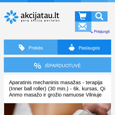
Prisijungti
Prekės
Paslaugos
IŠPARDUOTUVĖ
Aparatinis mechaninis masažas - terapija
(Inner ball roller) (30 min.) - 6k. kursas, Qi
Anmo masažo ir grožio namuose Vilniuje