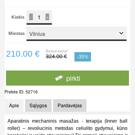
-
+
Kiekis
Vilnius
Miestas
210.00 €
Buvusi kaina*
324.00 €
-35%
pirkti
Prekės ID: 52716
Apie
Sąlygos
Pardavėjas
Aparatinis mechaninis masažas - terapija (Inner ball
roller) – revoliucinis metodas celiulito gydymui, kūno