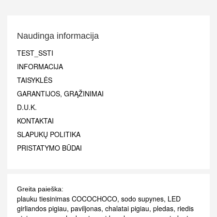
Naudinga informacija
TEST_SSTI
INFORMACIJA
TAISYKLĖS
GARANTIJOS, GRĄŽINIMAI
D.U.K.
KONTAKTAI
SLAPUKŲ POLITIKA
PRISTATYMO BŪDAI
Greita paieška:
plauku tiesinimas COCOCHOCO
,
sodo supynes
,
LED
girliandos pigiau
,
paviljonas
,
chalatai pigiau
,
pledas
,
riedis