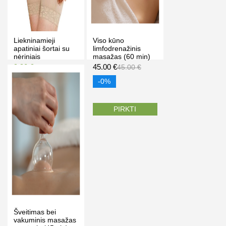
Liekninamieji
Viso kūno
apatiniai šortai su
limfodrenažinis
nėriniais
masažas (60 min)
Rasa Eras – Grožio
9.90 €
45.00 €
15.90 €
45.00 €
ir kūno terapijos
Kaina prisijungus
studija Klaipėda
-0%
PIRKTI
PIRKTI
Šveitimas bei
vakuminis masažas