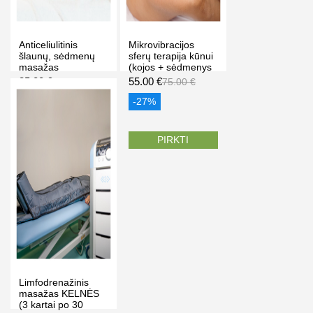
Anticeliulitinis
Mikrovibracijos
šlaunų, sėdmenų
sferų terapija kūnui
masažas
(kojos + sėdmenys
(atliekamas
+ pilvas 60 min),
35.00 €
55.00 €
40.00 €
75.00 €
rankomis), 30 min.
"OLD TOWN SPA"
Vilniuje, Klaipėdoje,
masažo ir grožio
-13%
-27%
Palangoje
klinikoje Vilniuje
PIRKTI
PIRKTI
Limfodrenažinis
masažas KELNĖS
(3 kartai po 30