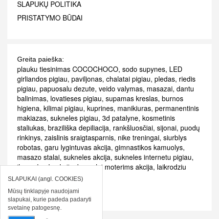
SLAPUKŲ POLITIKA
PRISTATYMO BŪDAI
Greita paieška:
plauku tiesinimas COCOCHOCO
,
sodo supynes
,
LED
girliandos pigiau
,
paviljonas
,
chalatai pigiau
,
pledas
,
riedis
pigiau
,
papuosalu dezute
,
veido valymas
,
masazai
,
dantu
balinimas
,
lovatieses pigiau
,
supamas kreslas
,
burnos
higiena
,
kilimai pigiau
,
kuprines
,
manikiuras
,
permanentinis
makiazas
,
sukneles pigiau
,
3d patalyne
,
kosmetinis
staliukas
,
braziliška depiliacija
,
rankšluosčiai
,
sijonai
,
puodų
rinkinys
,
zaislinis sraigtasparnis
,
nike treningai
,
siurblys
robotas
,
garu lygintuvas akcija
,
gimnastikos kamuolys
,
masazo stalai
,
sukneles akcija
,
sukneles internetu pigiau
,
ilga suknele akcija
,
kvepalai moterims akcija
,
laikrodziu
akcijos
,
patalyne akcija
SLAPUKAI (angl. COOKIES)
Mūsų tinklapyje naudojami
slapukai, kurie padeda padaryti
svetainę patogesnę.