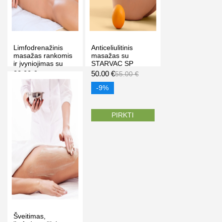
Limfodrenažinis
Anticeliulitinis
masažas rankomis
masažas su
ir įvyniojimas su
STARVAC SP
anticeliulitine kauke
ORIGINAL aparatu
38.00 €
50.00 €
55.00 €
55.00 €
1h, Dalia grožio
(šlaunų, sėdmenų ir
studija" Vilniuje
pilvo), 50 min.
-31%
-9%
Klaipėdoje
PIRKTI
PIRKTI
Šveitimas,