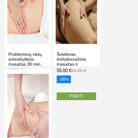
Probleminių vietų
Šveitimas,
anticeliulitinis
limfodrenažinis
masažas 30 min,
masažas ir
Dovilė.B Kaune
įvyniojimas su
20.00 €
55.00 €
25.00 €
89.00 €
anticeliulitine kauke
1,15h, "OLD TOWN
-20%
-38%
SPA" masažo ir
grožio klinikoje
Vilniuje
PIRKTI
PIRKTI