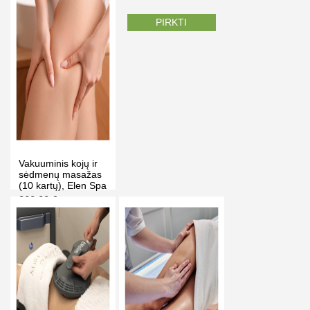
PIRKTI
PIRKTI
Vakuuminis kojų ir
sėdmenų masažas
(10 kartų), Elen Spa
Vilniuje
300.00 €
370.00 €
-19%
PIRKTI