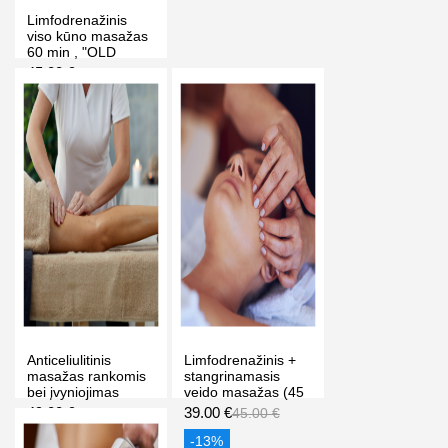
Limfodrenažinis
viso kūno masažas
60 min , "OLD
TOWN SPA"
45.00 €
65.00 €
masažo ir grožio
klinikoje Vilniuje
-31%
PIRKTI
Anticeliulitinis
Limfodrenažinis +
masažas rankomis
stangrinamasis
bei įvyniojimas
veido masažas (45
purvo kauke 1val,
min), "OLD TOWN
49.00 €
39.00 €
85.00 €
45.00 €
"OLD TOWN SPA"
SPA" masažo ir
masažo ir grožio
grožio klinikoje
-42%
-13%