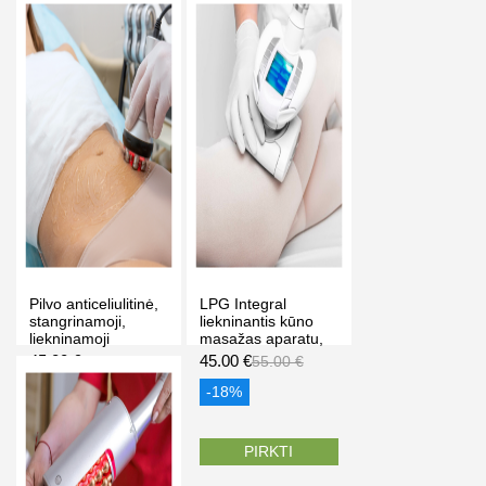
Pilvo anticeliulitinė,
LPG Integral
stangrinamoji,
liekninantis kūno
liekninamoji
masažas aparatu,
procedūra su radijo
Dalia grožio studija
45.00 €
45.00 €
60.00 €
55.00 €
dažnio aparatu,
Vilniuje
Kaune
-25%
-18%
PIRKTI
PIRKTI