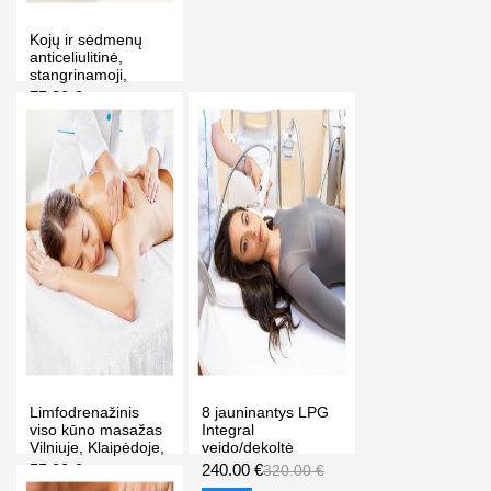
Kojų ir sėdmenų
anticeliulitinė,
stangrinamoji,
liekninamoji
75.00 €
120.00 €
procedūra su radijo
dažnio aparatu,
-38%
Kaune
PIRKTI
Limfodrenažinis
8 jauninantys LPG
viso kūno masažas
Integral
Vilniuje, Klaipėdoje,
veido/dekoltė
Palangoje 60 min.
masažai, Dalia
55.00 €
240.00 €
75.00 €
320.00 €
grožio studija