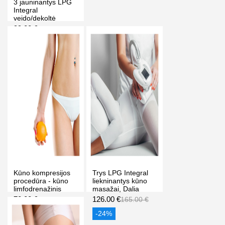
3 jauninantys LPG
Integral
veido/dekoltė
masažai, Dalia
99.00 €
120.00 €
grožio studija
Vilniuje
-18%
PIRKTI
Kūno kompresijos
Trys LPG Integral
procedūra - kūno
liekninantys kūno
limfodrenažinis
masažai, Dalia
masažas 10 kartų,
grožio studija
70.00 €
126.00 €
120.00 €
165.00 €
Elen Spa Vilniuje
Vilniuje
-42%
-24%