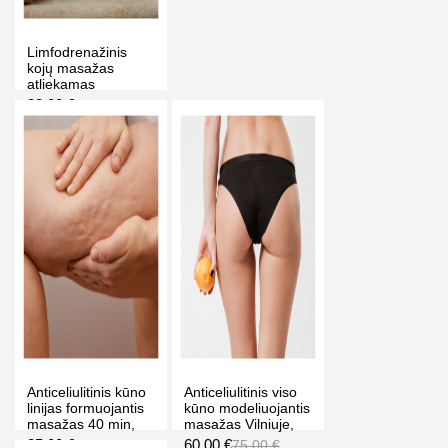
Limfodrenažinis
kojų masažas
atliekamas
rankomis 30 min,
33.00 €
45.00 €
"OLD TOWN SPA"
masažo ir grožio
-27%
klinikoje Vilniuje
PIRKTI
Anticeliulitinis kūno
Anticeliulitinis viso
linijas formuojantis
kūno modeliuojantis
masažas 40 min,
masažas Vilniuje,
"OLD TOWN SPA"
Klaipėdoje,
35.00 €
60.00 €
50.00 €
75.00 €