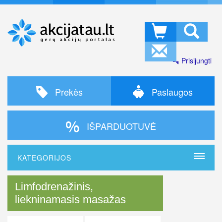
Prisijungti
Prekės
Paslaugos
IŠPARDUOTUVĖ
KATEGORIJOS
Limfodrenažinis,
liekninamasis masažas