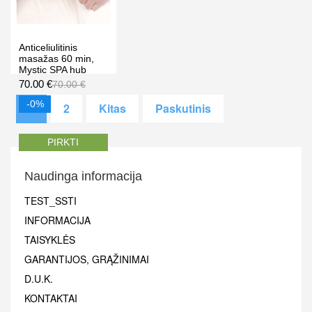
Anticeliulitinis
masažas 60 min,
Mystic SPA hub
Vilniuje
70.00 €
70.00 €
-0%
2
Kitas
Paskutinis
1
PIRKTI
Naudinga informacija
TEST_SSTI
INFORMACIJA
TAISYKLĖS
GARANTIJOS, GRĄŽINIMAI
D.U.K.
KONTAKTAI