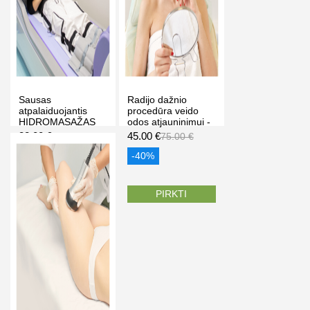
Sausas
Radijo dažnio
atpalaiduojantis
procedūra veido
HIDROMASAŽAS
odos atjauninimui -
(3 kartai po 15
termoliftingas, Dalia
32.00 €
45.00 €
36.00 €
75.00 €
min), klinikoje
grožio studija
„Antalgija“ Kaune
Vilniuje
-11%
-40%
PIRKTI
PIRKTI