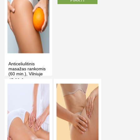
PIRKTI
PIRKTI
Anticeliulitinis
masažas rankomis
(60 min.), Vilniuje
45.00 €
65.00 €
-31%
PIRKTI