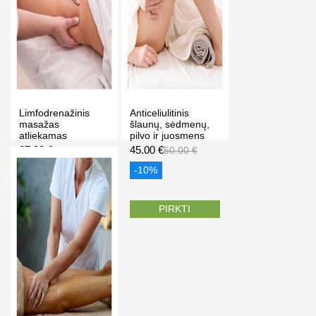
Limfodrenažinis
Anticeliulitinis
masažas
šlaunų, sėdmenų,
atliekamas
pilvo ir juosmens
rankomis 30 min,
masažas
27.00 €
45.00 €
40.00 €
50.00 €
Dalia grožio studija"
(atliekamas
Vilniuje
rankomis), 45 min.
-33%
-10%
Vilniuje, Klaipėdoje,
Palangoje
PIRKTI
PIRKTI