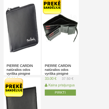
Kaina prisijungus
PIRKTI
PIERRE CARDIN
PIERRE CARDIN
natūralios odos
natūralios odos
vyriška piniginė
vyriška piniginė
TILAK09 8818
SAH TILAK15 331A
39.90 €
33.00 €
45.00 €
37.50 €
Kaina prisijungus
Kaina prisijungus
PIRKTI
PIRKTI