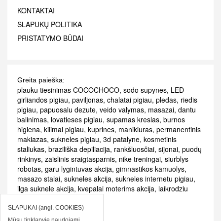
KONTAKTAI
SLAPUKŲ POLITIKA
PRISTATYMO BŪDAI
Greita paieška:
plauku tiesinimas COCOCHOCO
,
sodo supynes
,
LED
girliandos pigiau
,
paviljonas
,
chalatai pigiau
,
pledas
,
riedis
pigiau
,
papuosalu dezute
,
veido valymas
,
masazai
,
dantu
balinimas
,
lovatieses pigiau
,
supamas kreslas
,
burnos
higiena
,
kilimai pigiau
,
kuprines
,
manikiuras
,
permanentinis
makiazas
,
sukneles pigiau
,
3d patalyne
,
kosmetinis
staliukas
,
braziliška depiliacija
,
rankšluosčiai
,
sijonai
,
puodų
rinkinys
,
zaislinis sraigtasparnis
,
nike treningai
,
siurblys
robotas
,
garu lygintuvas akcija
,
gimnastikos kamuolys
,
masazo stalai
,
sukneles akcija
,
sukneles internetu pigiau
,
ilga suknele akcija
,
kvepalai moterims akcija
,
laikrodziu
akcijos
,
patalyne akcija
SLAPUKAI (angl. COOKIES)
Mūsų tinklapyje naudojami