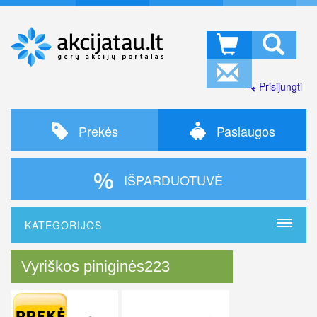
Prisijungti
Prekės
Paslaugos
IŠPARDUOTUVĖ
KATEGORIJOS
Vyriškos piniginės223