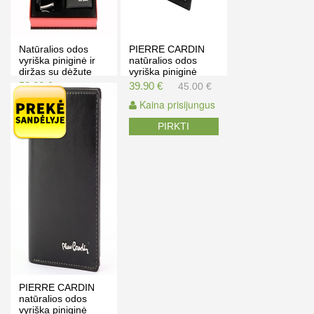
Natūralios odos
PIERRE CARDIN
vyriška piniginė ir
natūralios odos
diržas su dėžute
vyriška piniginė
PIERRE CARDIN
TILAK03 331
59.00 €
39.90 €
69.00 €
45.00 €
ZG93
Kaina prisijungus
Kaina prisijungus
PIRKTI
PIRKTI
PIERRE CARDIN
natūralios odos
vyriška piniginė