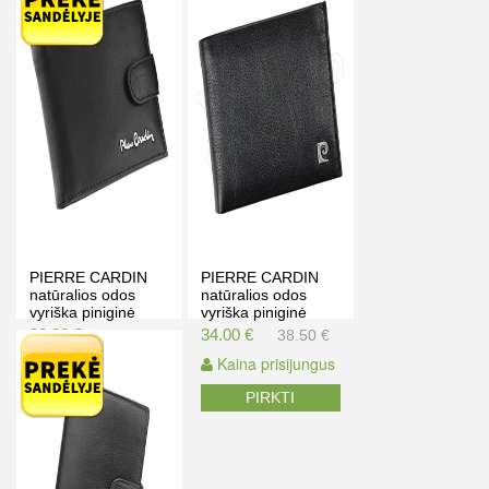
PIERRE CARDIN
PIERRE CARDIN
natūralios odos
natūralios odos
vyriška piniginė
vyriška piniginė
TILAK09 323A
SAHARA TILAK03
39.90 €
34.00 €
45.00 €
38.50 €
8806
Kaina prisijungus
Kaina prisijungus
PIRKTI
PIRKTI