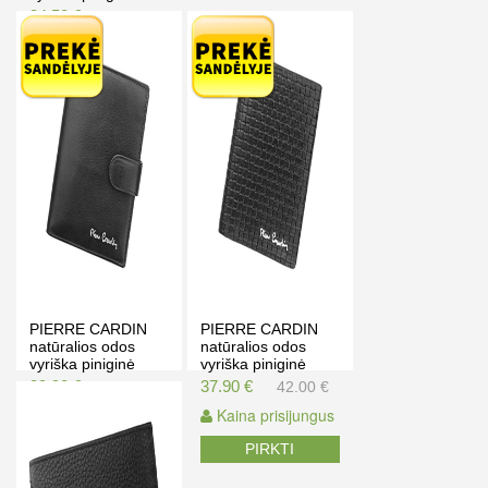
YS604 326
34.50 €
39.50 €
Kaina prisijungus
PIRKTI
PIERRE CARDIN
PIERRE CARDIN
natūralios odos
natūralios odos
vyriška piniginė
vyriška piniginė
TILAK06 326A
CMP 326 (juoda ir
39.90 €
37.90 €
45.00 €
42.00 €
ruda)
Kaina prisijungus
Kaina prisijungus
PIRKTI
PIRKTI