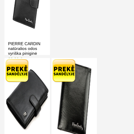
PIERRE CARDIN
natūralios odos
vyriška piniginė
TILAK06 331A
39.90 €
45.00 €
RFID
Kaina prisijungus
PIRKTI