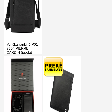
Vyriška rankinė P01
7604 PIERRE
CARDIN (juoda)
35.00 €
39.00 €
Kaina prisijungus
PIRKTI