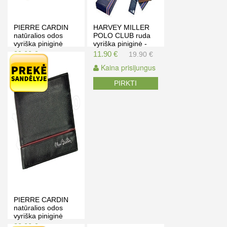
PIERRE CARDIN
HARVEY MILLER
natūralios odos
POLO CLUB ruda
vyriška piniginė
vyriška piniginė -
FOSSIL
Išpardavimas!
39.00 €
11.90 €
45.00 €
19.90 €
Kaina prisijungus
Kaina prisijungus
PIRKTI
PIRKTI
PIERRE CARDIN
natūralios odos
vyriška piniginė
TILAK15 8806
33.00 €
37.50 €