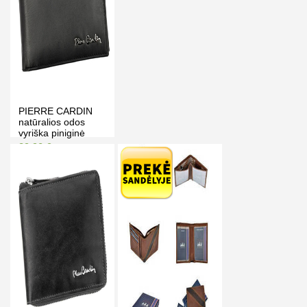
PIERRE CARDIN
natūralios odos
vyriška piniginė
TILAK69 8806
39.90 €
44.90 €
Kaina prisijungus
PIRKTI