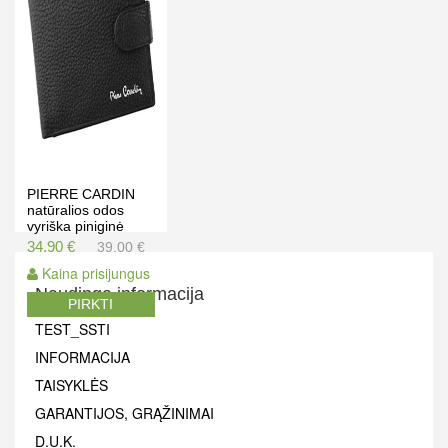
PIERRE CARDIN
natūralios odos
vyriška piniginė
TILAK11 324A
34.90 €
39.00 €
Kaina prisijungus
Naudinga informacija
PIRKTI
TEST_SSTI
INFORMACIJA
TAISYKLĖS
GARANTIJOS, GRĄŽINIMAI
D.U.K.