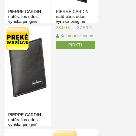
PIERRE CARDIN
PIERRE CARDIN
natūralios odos
natūralios odos
vyriška piniginė
vyriška piniginė
YS603 326A
YS520.1 330 RFID
40.00 €
33.00 €
42.50 €
37.50 €
Kaina prisijungus
Kaina prisijungus
PIRKTI
PIRKTI
PIERRE CARDIN
natūralios odos
vyriška piniginė
TILAK06 8824
33.00 €
37.50 €
RFID