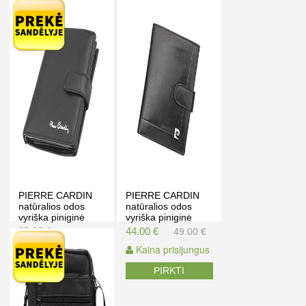
Kaina prisijungus
PIRKTI
PIERRE CARDIN
PIERRE CARDIN
natūralios odos
natūralios odos
vyriška piniginė
vyriška piniginė
TILAK09 326A
YS507.1 331A
39.90 €
44.00 €
45.00 €
49.00 €
Kaina prisijungus
Kaina prisijungus
PIRKTI
PIRKTI