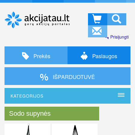
Prisijungti
Prekės
Paslaugos
IŠPARDUOTUVĖ
KATEGORIJOS
Sodo supynės