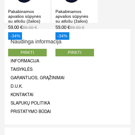
Pakabinamos
Pakabinamos
apvalios sūpynės
apvalios sūpynės
su atlošu (žalios)
su atlošu (žalios)
59.00 €
59.00 €
89.00 €
89.00 €
-34%
-34%
Naudinga informacija
TEST_SSTI
PIRKTI
PIRKTI
INFORMACIJA
TAISYKLĖS
GARANTIJOS, GRĄŽINIMAI
D.U.K.
KONTAKTAI
SLAPUKŲ POLITIKA
PRISTATYMO BŪDAI