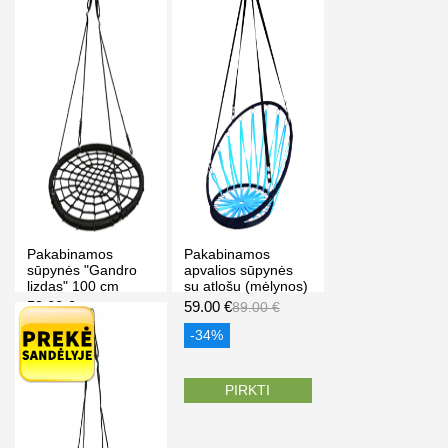
Pakabinamos
Pakabinamos
sūpynės "Gandro
apvalios sūpynės
lizdas" 100 cm
su atlošu (mėlynos)
59.00 €
59.00 €
69.00 €
89.00 €
-14%
-34%
PIRKTI
PIRKTI