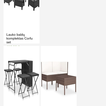
Lauko baldų
komplektas Corfu
set
412.90 €
422.90 €
Kaina prisijungus
PIRKTI