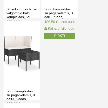
Sulankstomas lauko
Sodo komplektas
valgomojo baldų
su pagalvėlėmis, 3
komplektas, 5d.,
dalių, rudas,
rudas, poliratanas
poliratanas
229.00 €
189.50 €
239.00 €
209.00 €
Kaina prisijungus
Kaina prisijungus
PIRKTI
PIRKTI
Sodo komplektas
su pagalvėlėmis, 3
dalių, juodas,
poliratanas
185.00 €
189.00 €