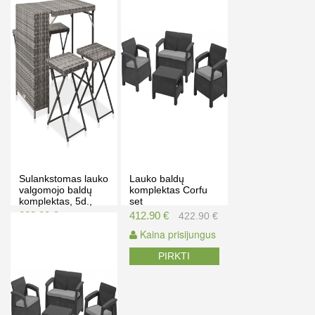
Sulankstomas lauko
Lauko baldų
valgomojo baldų
komplektas Corfu
komplektas, 5d.,
set
pilkas, poliratanas
229.00 €
412.90 €
239.00 €
422.90 €
Kaina prisijungus
Kaina prisijungus
PIRKTI
PIRKTI