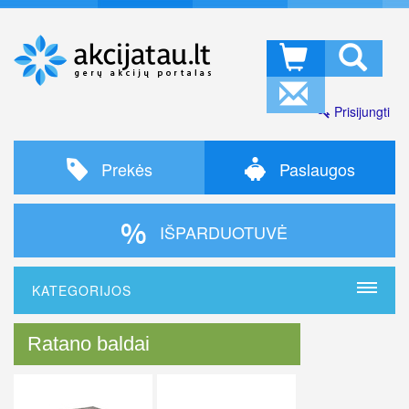
Prisijungti
Prekės
Paslaugos
IŠPARDUOTUVĖ
KATEGORIJOS
Ratano baldai