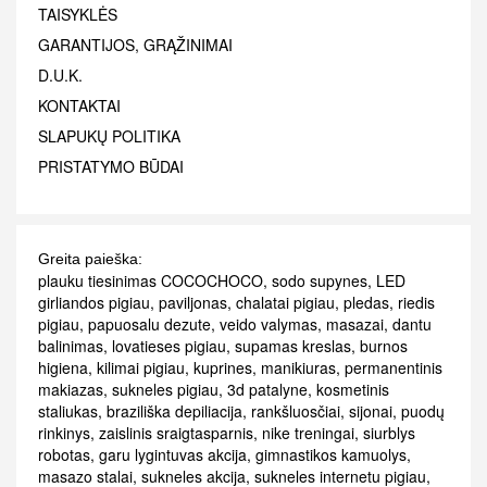
TAISYKLĖS
GARANTIJOS, GRĄŽINIMAI
D.U.K.
KONTAKTAI
SLAPUKŲ POLITIKA
PRISTATYMO BŪDAI
Greita paieška:
plauku tiesinimas COCOCHOCO
,
sodo supynes
,
LED
girliandos pigiau
,
paviljonas
,
chalatai pigiau
,
pledas
,
riedis
pigiau
,
papuosalu dezute
,
veido valymas
,
masazai
,
dantu
balinimas
,
lovatieses pigiau
,
supamas kreslas
,
burnos
higiena
,
kilimai pigiau
,
kuprines
,
manikiuras
,
permanentinis
makiazas
,
sukneles pigiau
,
3d patalyne
,
kosmetinis
staliukas
,
braziliška depiliacija
,
rankšluosčiai
,
sijonai
,
puodų
rinkinys
,
zaislinis sraigtasparnis
,
nike treningai
,
siurblys
robotas
,
garu lygintuvas akcija
,
gimnastikos kamuolys
,
masazo stalai
,
sukneles akcija
,
sukneles internetu pigiau
,