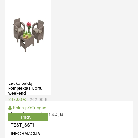
Kaina prisijungus
PIRKTI
Lauko baldų
komplektas Corfu
weekend
247.00 €
262.00 €
Kaina prisijungus
Naudinga informacija
PIRKTI
TEST_SSTI
INFORMACIJA