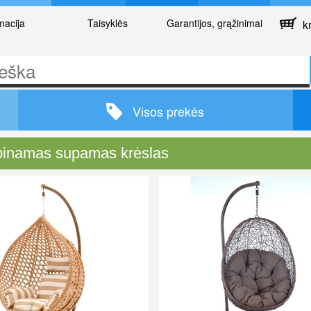
macija
Taisyklės
Garantijos, grąžinimai
kr
Visos prekės
inamas supamas krėslas