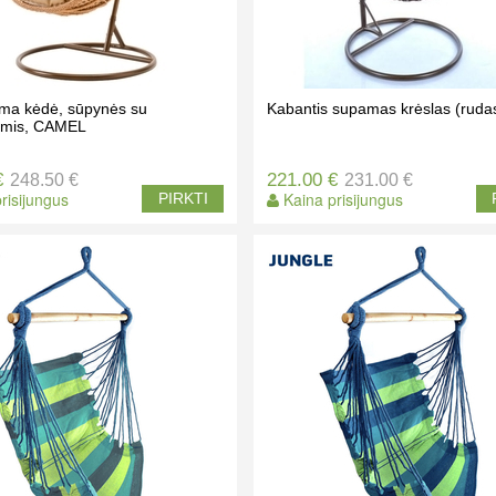
ma kėdė, sūpynės su
Kabantis supamas krėslas (ruda
ėmis, CAMEL
€
221.00 €
248.50 €
231.00 €
risijungus
Kaina prisijungus
PIRKTI