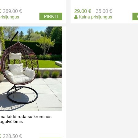
€
29.00 €
269.00 €
35.00 €
risijungus
Kaina prisijungus
PIRKTI
ma kėdė ruda su kreminės
agalvėlėmis
€
228.50 €