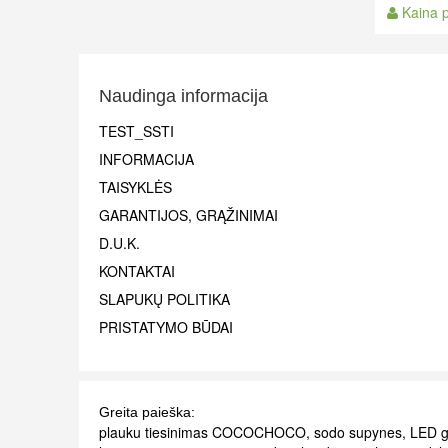
Kaina p
Naudinga informacija
TEST_SSTI
INFORMACIJA
TAISYKLĖS
GARANTIJOS, GRĄŽINIMAI
D.U.K.
KONTAKTAI
SLAPUKŲ POLITIKA
PRISTATYMO BŪDAI
Greita paieška:
plauku tiesinimas COCOCHOCO
,
sodo supynes
,
LED gi