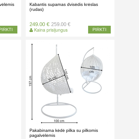
vėlėmis
Kabantis supamas dvisėdis krėslas
(rudas)
249.00 €
259.00 €
Kaina prisijungus
PIRKTI
PIRKTI
Pakabinama kėdė pilka su pilkomis
pagalvėlėmis