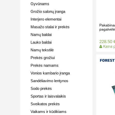
Gyvūnams
Grožio salonų įranga
Interjero elementai
Pakabina
Masažo stalai ir prekės
pagalvėl
Namų baldai
228.50 
Lauko baldai
Kaina p
Namų tekstilė
Prekės grožiui
Prekės namams
Vonios kambario įranga
Sandėliavimo lentynos
Sodo prekės
Sportas ir laisvalaikis
Sveikatos prekės
Vaikams ir kūdikiams