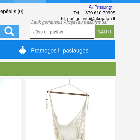
Prisijungti
epšelis (
0
)
Tel.:
+370 610 79995
El. paštas:
info@akcijatau.lt
Gauk geriausius AkcijaTau pasiūlymus!
GAUTI
Pramogos ir paslaugos