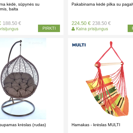
ma kėdė, sūpynės su
Pakabinama kėdė pilka su pagal
mis, balta
€
224.50 €
188.50 €
238.50 €
risijungus
Kaina prisijungus
PIRKTI
supamas krėslas (rudas)
Hamakas - krėslas MULTI