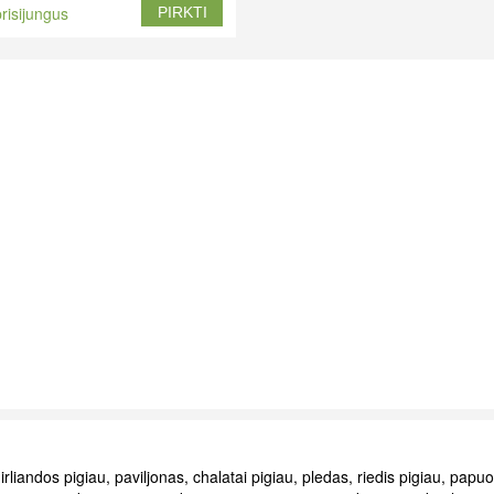
risijungus
PIRKTI
rliandos pigiau
,
paviljonas
,
chalatai pigiau
,
pledas
,
riedis pigiau
,
papuo