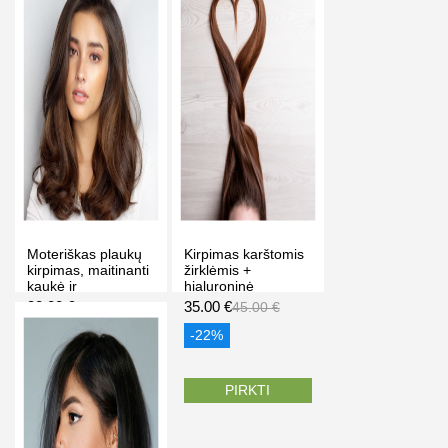
Moteriškas plaukų
Kirpimas karštomis
kirpimas, maitinanti
žirklėmis +
kaukė ir
hialuroninė
sušukavimas pas
drėkinanti,
32.00 €
35.00 €
45.00 €
45.00 €
Vytautę Vilniuje
maitinanti
procedūra, Milda K.
-29%
-22%
Vilniuje
PIRKTI
PIRKTI