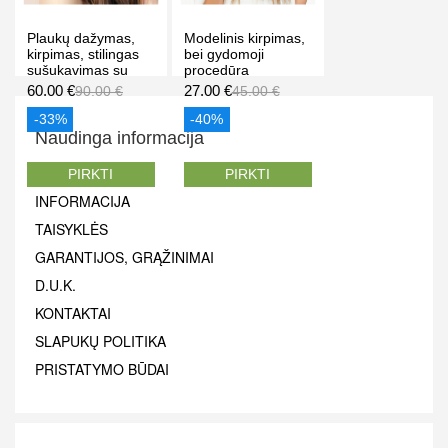
Plaukų dažymas,
Modelinis kirpimas,
kirpimas, stilingas
bei gydomoji
sušukavimas su
procedūra
profesionalia
plaukams "Dalia
60.00 €
27.00 €
90.00 €
45.00 €
kosmetika "Dalia
grožio studija"
grožio studija"
Vilniuje
-33%
-40%
Vilniuje
Naudinga informacija
TEST_SSTI
PIRKTI
PIRKTI
INFORMACIJA
TAISYKLĖS
GARANTIJOS, GRĄŽINIMAI
D.U.K.
KONTAKTAI
SLAPUKŲ POLITIKA
PRISTATYMO BŪDAI