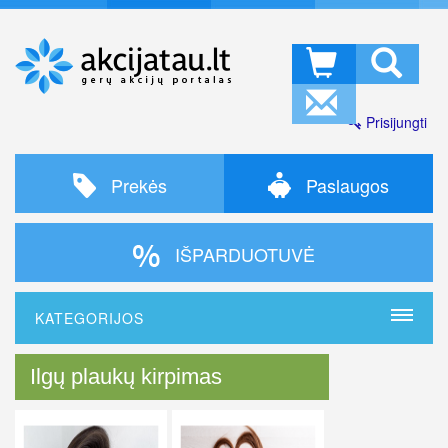
Prisijungti
Prekės
Paslaugos
IŠPARDUOTUVĖ
KATEGORIJOS
Ilgų plaukų kirpimas