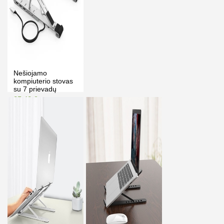
Nešiojamo
kompiuterio stovas
su 7 prievadų
šakotuvu.
85.48 €
93.99 €
Kaina prisijungus
PIRKTI