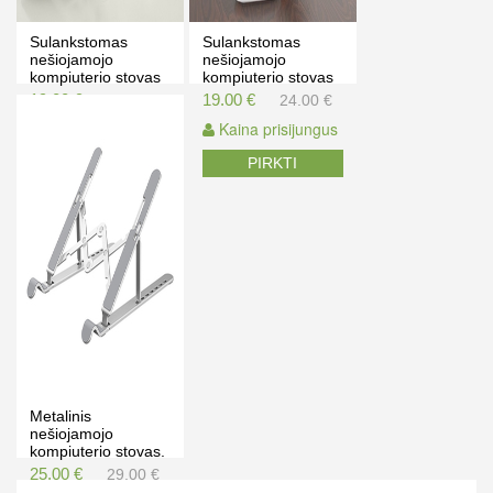
Sulankstomas
Sulankstomas
nešiojamojo
nešiojamojo
kompiuterio stovas
kompiuterio stovas
- baltas
- juodas
19.00 €
19.00 €
24.00 €
24.00 €
Kaina prisijungus
Kaina prisijungus
PIRKTI
PIRKTI
Metalinis
nešiojamojo
kompiuterio stovas.
25.00 €
29.00 €