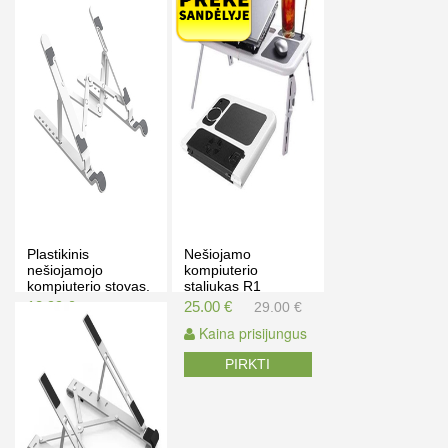
Plastikinis
Nešiojamo
nešiojamojo
kompiuterio
kompiuterio stovas.
staliukas R1
13.99 €
25.00 €
17.99 €
29.00 €
Kaina prisijungus
Kaina prisijungus
PIRKTI
PIRKTI