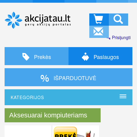
Prisijungti
Prekės
Paslaugos
IŠPARDUOTUVĖ
KATEGORIJOS
Aksesuarai kompiuteriams