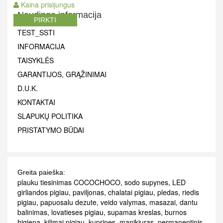
Kaina prisijungus
Naudinga informacija
PIRKTI
TEST_SSTI
INFORMACIJA
TAISYKLĖS
GARANTIJOS, GRĄŽINIMAI
D.U.K.
KONTAKTAI
SLAPUKŲ POLITIKA
PRISTATYMO BŪDAI
Greita paieška:
plauku tiesinimas COCOCHOCO
,
sodo supynes
,
LED
girliandos pigiau
,
paviljonas
,
chalatai pigiau
,
pledas
,
riedis
pigiau
,
papuosalu dezute
,
veido valymas
,
masazai
,
dantu
balinimas
,
lovatieses pigiau
,
supamas kreslas
,
burnos
higiena
,
kilimai pigiau
,
kuprines
,
manikiuras
,
permanentinis