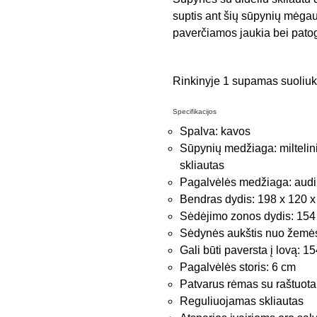
suptis ant šių sūpynių mėgau
paverčiamos jaukia bei patogi
Rinkinyje 1 supamas suoliukas
Specifikacijos
Spalva: kavos
Sūpynių medžiaga: miltelin
skliautas
Pagalvėlės medžiaga: aud
Bendras dydis: 198 x 120 x 2
Sėdėjimo zonos dydis: 154 x
Sėdynės aukštis nuo žemė
Gali būti paversta į lovą: 15
Pagalvėlės storis: 6 cm
Patvarus rėmas su raštuota
Reguliuojamas skliautas