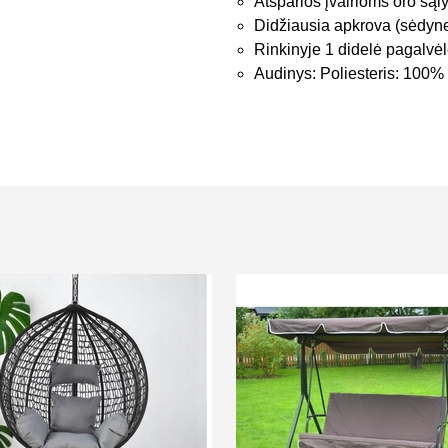
Atsparios įvairioms oro są
Didžiausia apkrova (sėdyne
Rinkinyje 1 didelė pagalvėlė
Audinys: Poliesteris: 100%