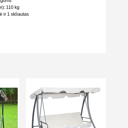
lygoms
i): 110 kg
 ir 1 skliautas