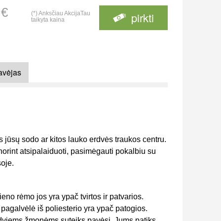
 €
(*) Anksčiau AkcijaTau
pirkti
taikyta kaina
avėjas
 jūsų sodo ar kitos lauko erdvės traukos centru.
orint atsipalaiduoti, pasimėgauti pokalbiu su
oje.
eno rėmo jos yra ypač tvirtos ir patvarios.
pagalvėlė iš poliesterio yra ypač patogios.
 dviems žmonėms suteiks pavėsį. Jums patiks