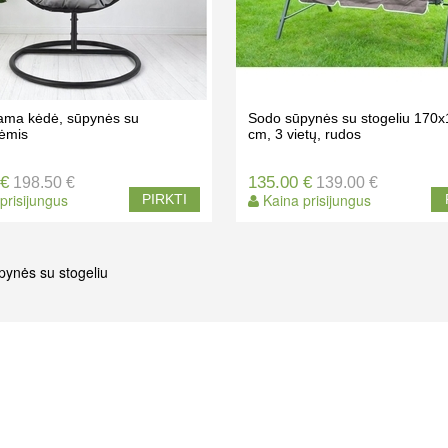
ama kėdė, sūpynės su
Sodo sūpynės su stogeliu 170
lėmis
cm, 3 vietų, rudos
 €
135.00 €
198.50 €
139.00 €
prisijungus
Kaina prisijungus
PIRKTI
pynės su stogeliu