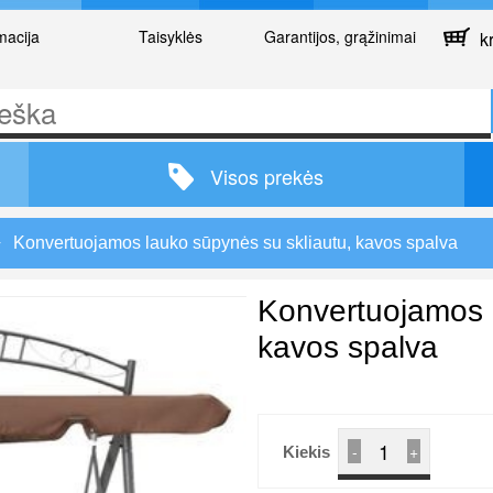
macija
Taisyklės
Garantijos, grąžinimai
kr
Visos prekės
Konvertuojamos lauko sūpynės su skliautu, kavos spalva
Konvertuojamos l
kavos spalva
-
+
Kiekis