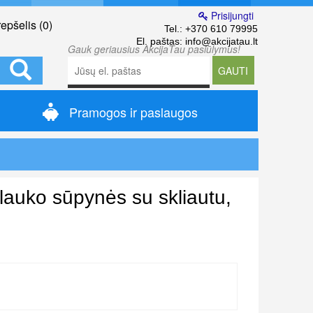
Prisijungti
epšelis (
0
)
Tel.:
+370 610 79995
El. paštas:
info@akcijatau.lt
Gauk geriausius AkcijaTau pasiūlymus!
GAUTI
Pramogos ir paslaugos
auko sūpynės su skliautu,