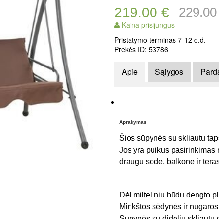
219.00 €
229.00
Kaina prisijungus
Pristatymo terminas 7-12 d.d.
Prekės ID: 53786
Apie
Sąlygos
Pard
Aprašymas
Šios sūpynės su skliautu taps
Jos yra puikus pasirinkimas n
draugu sode, balkone ir teras
Dėl milteliniu būdu dengto pli
Minkštos sėdynės ir nugaros 
Sūpynės su dideliu skliautu