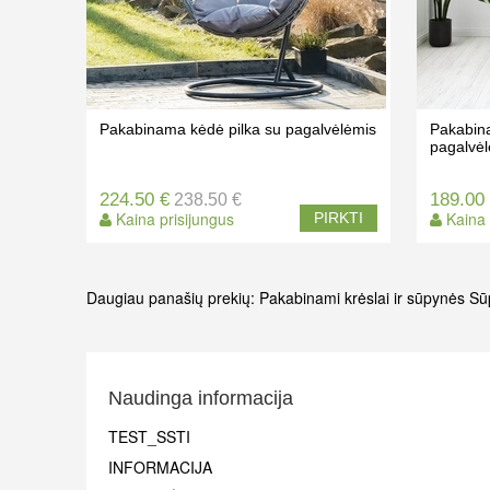
Pakabinama kėdė pilka su pagalvėlėmis
Pakabin
pagalvė
224.50 €
189.00
238.50 €
Kaina prisijungus
Kaina 
PIRKTI
Daugiau panašių prekių:
Pakabinami krėslai ir sūpynės
Sū
Naudinga informacija
TEST_SSTI
INFORMACIJA