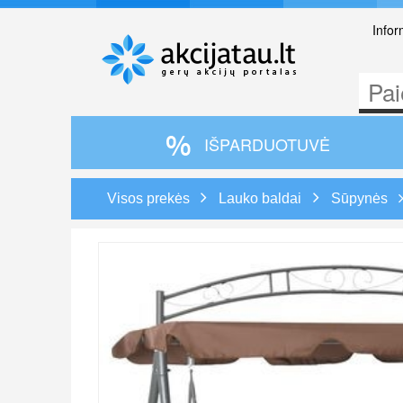
Infor
IŠPARDUOTUVĖ
Visos prekės
Lauko baldai
Sūpynės