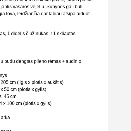
jantis vasaros vėjeliu. Sūpynės gali būti
a lova, leidžiančia dar labiau atsipalaiduoti.
, 1 didelis čiužinukas ir 1 skliautas.
iu būdu dengtas plieno rėmas + audinio
inys
05 cm (ilgis x plotis x aukštis)
 50 cm (plotis x gylis)
s: 45 cm
4 x 100 cm (plotis x gylis)
 arka