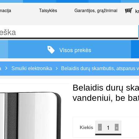
macija
Taisyklės
Garantijos, grąžinimai
kr
Visos prekės
a
Smulki elektronika
Belaidis durų skambutis, atsparus v
Belaidis durų sk
vandeniui, be bat
-
+
Kiekis