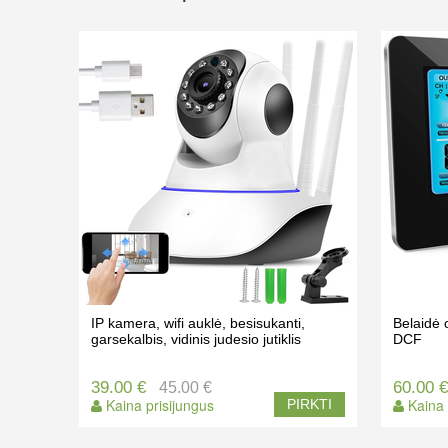
IP kamera, wifi auklė, besisukanti,
Belaidė 
garsekalbis, vidinis judesio jutiklis
DCF
39.00 €
60.00 
45.00 €
Kaina prisijungus
Kaina 
PIRKTI