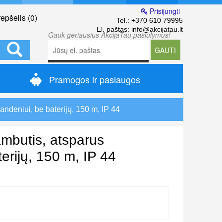
Prisijungti
epšelis (
0
)
Tel.:
+370 610 79995
El. paštas:
info@akcijatau.lt
Gauk geriausius AkcijaTau pasiūlymus!
GAUTI
Pramogos ir paslaugos
andeniui, be baterijų, 150 m, IP 44
ambutis, atsparus
erijų, 150 m, IP 44