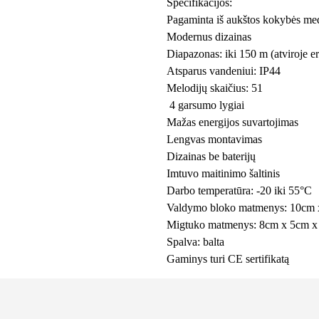
Specifikacijos:
Pagaminta iš aukštos kokybės me
Modernus dizainas
Diapazonas: iki 150 m (atviroje e
Atsparus vandeniui: IP44
Melodijų skaičius: 51
4 garsumo lygiai
Mažas energijos suvartojimas
Lengvas montavimas
Dizainas be baterijų
Imtuvo maitinimo šaltinis
Darbo temperatūra: -20 iki 55°C
Valdymo bloko matmenys: 10cm 
Migtuko matmenys: 8cm x 5cm x
Spalva: balta
Gaminys turi CE sertifikatą