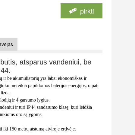
pirkti
avėjas
butis, atsparus vandeniui, be
 44.
ų ir be akumuliatorių yra labai ekonomiškas ir
ukui nereikia papildomos baterijos energijos, o patį
 lizdą.
lodiją ir 4 garsumo lygius.
deniui ir turi IP44 sandarumo klasę, kuri leidžia
sunkioms oro sąlygoms.
kti iki 150 metrų atstumą atviroje erdvėje.