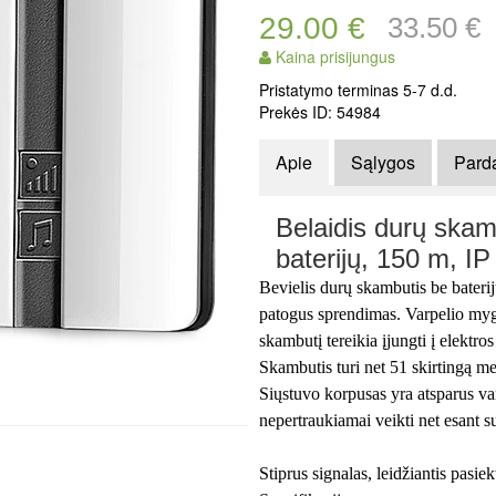
29.00 €
33.50 €
Kaina prisijungus
Pristatymo terminas 5-7 d.d.
Prekės ID: 54984
Apie
Sąlygos
Pard
Belaidis durų skam
baterijų, 150 m, IP
Bevielis durų skambutis be baterij
patogus sprendimas. Varpelio mygt
skambutį tereikia įjungti į elektros
Skambutis turi net 51 skirtingą me
Siųstuvo korpusas yra atsparus van
nepertraukiamai veikti net esant 
Stiprus signalas, leidžiantis pasie