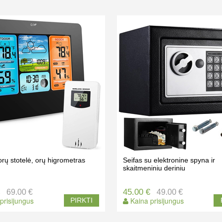
orų stotelė, orų higrometras
Seifas su elektronine spyna ir
skaitmeniniu deriniu
€
45.00 €
69.00 €
49.00 €
prisijungus
Kaina prisijungus
PIRKTI