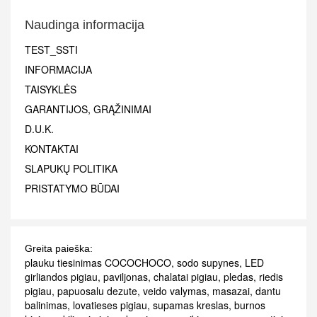
Naudinga informacija
TEST_SSTI
INFORMACIJA
TAISYKLĖS
GARANTIJOS, GRĄŽINIMAI
D.U.K.
KONTAKTAI
SLAPUKŲ POLITIKA
PRISTATYMO BŪDAI
Greita paieška:
plauku tiesinimas COCOCHOCO
,
sodo supynes
,
LED
girliandos pigiau
,
paviljonas
,
chalatai pigiau
,
pledas
,
riedis
pigiau
,
papuosalu dezute
,
veido valymas
,
masazai
,
dantu
balinimas
,
lovatieses pigiau
,
supamas kreslas
,
burnos