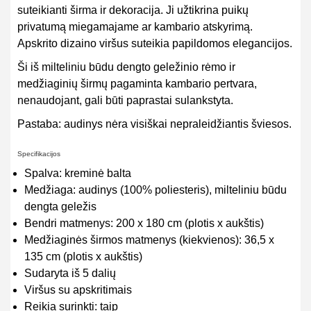
suteikianti širma ir dekoracija. Ji užtikrina puikų
privatumą miegamajame ar kambario atskyrimą.
Apskrito dizaino viršus suteikia papildomos elegancijos.
Ši iš milteliniu būdu dengto geležinio rėmo ir
medžiaginių širmų pagaminta kambario pertvara,
nenaudojant, gali būti paprastai sulankstyta.
Pastaba: audinys nėra visiškai nepraleidžiantis šviesos.
Specifikacijos
Spalva: kreminė balta
Medžiaga: audinys (100% poliesteris), milteliniu būdu
dengta geležis
Bendri matmenys: 200 x 180 cm (plotis x aukštis)
Medžiaginės širmos matmenys (kiekvienos): 36,5 x
135 cm (plotis x aukštis)
Sudaryta iš 5 dalių
Viršus su apskritimais
Reikia surinkti: taip