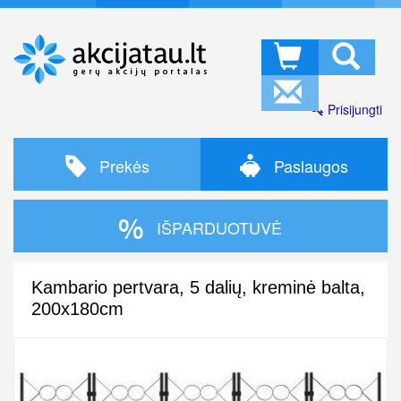
Prisijungti
Prekės
Paslaugos
IŠPARDUOTUVĖ
Kambario pertvara, 5 dalių, kreminė balta,
200x180cm