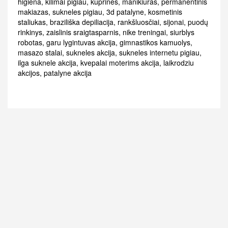
higiena
,
kilimai pigiau
,
kuprines
,
manikiuras
,
permanentinis
makiazas
,
sukneles pigiau
,
3d patalyne
,
kosmetinis
staliukas
,
braziliška depiliacija
,
rankšluosčiai
,
sijonai
,
puodų
rinkinys
,
zaislinis sraigtasparnis
,
nike treningai
,
siurblys
robotas
,
garu lygintuvas akcija
,
gimnastikos kamuolys
,
masazo stalai
,
sukneles akcija
,
sukneles internetu pigiau
,
ilga suknele akcija
,
kvepalai moterims akcija
,
laikrodziu
akcijos
,
patalyne akcija