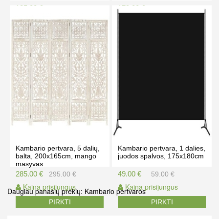
135.00 €
179.00 €
145.00 €
189.00 €
Kaina prisijungus
Kaina prisijungus
PIRKTI
PIRKTI
Kambario pertvara, 5 dalių,
Kambario pertvara, 1 dalies,
balta, 200x165cm, mango
juodos spalvos, 175x180cm
masyvas
285.00 €
49.00 €
295.00 €
59.00 €
Kaina prisijungus
Kaina prisijungus
Daugiau panašių prekių:
Kambario pertvaros
PIRKTI
PIRKTI