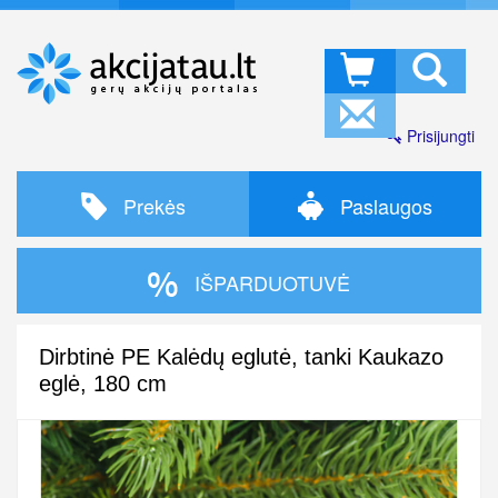
Prisijungti
Prekės
Paslaugos
IŠPARDUOTUVĖ
Dirbtinė PE Kalėdų eglutė, tanki Kaukazo
eglė, 180 cm