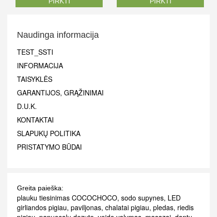
PIRKTI
PIRKTI
Naudinga informacija
TEST_SSTI
INFORMACIJA
TAISYKLĖS
GARANTIJOS, GRĄŽINIMAI
D.U.K.
KONTAKTAI
SLAPUKŲ POLITIKA
PRISTATYMO BŪDAI
Greita paieška:
plauku tiesinimas COCOCHOCO
,
sodo supynes
,
LED
girliandos pigiau
,
paviljonas
,
chalatai pigiau
,
pledas
,
riedis