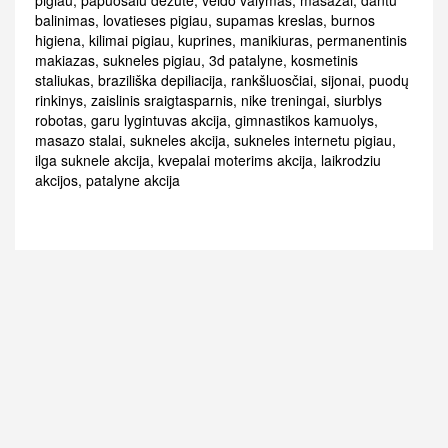
pigiau
,
papuosalu dezute
,
veido valymas
,
masazai
,
dantu
balinimas
,
lovatieses pigiau
,
supamas kreslas
,
burnos
higiena
,
kilimai pigiau
,
kuprines
,
manikiuras
,
permanentinis
makiazas
,
sukneles pigiau
,
3d patalyne
,
kosmetinis
staliukas
,
braziliška depiliacija
,
rankšluosčiai
,
sijonai
,
puodų
rinkinys
,
zaislinis sraigtasparnis
,
nike treningai
,
siurblys
robotas
,
garu lygintuvas akcija
,
gimnastikos kamuolys
,
masazo stalai
,
sukneles akcija
,
sukneles internetu pigiau
,
ilga suknele akcija
,
kvepalai moterims akcija
,
laikrodziu
akcijos
,
patalyne akcija