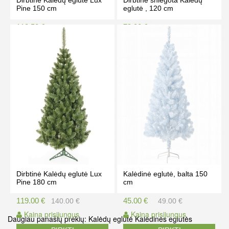
Dirbtinė Kalėdų eglutė Lux
Dirbtinė sniegota Kalėdų
Pine 150 cm
eglutė , 120 cm
118.50 €
79.00 €
139.50 €
89.00 €
Kaina prisijungus
Kaina prisijungus
PIRKTI
PIRKTI
Dirbtinė Kalėdų eglutė Lux
Kalėdinė eglutė, balta 150
Pine 180 cm
cm
119.00 €
45.00 €
140.00 €
49.00 €
Kaina prisijungus
Kaina prisijungus
Daugiau panašių prekių:
Kalėdų eglutė
Kalėdinės eglutės