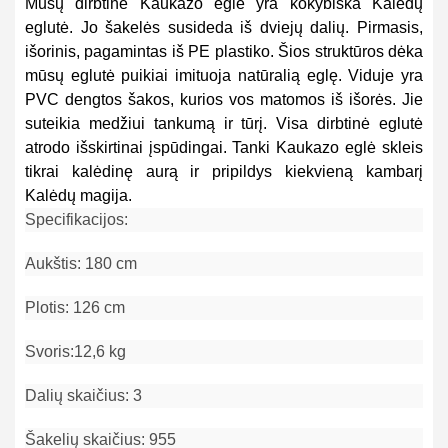
Mūsų dirbtinė Kaukazo eglė yra kokybiška Kalėdų
eglutė. Jo šakelės susideda iš dviejų dalių. Pirmasis,
išorinis, pagamintas iš PE plastiko. Šios struktūros dėka
mūsų eglutė puikiai imituoja natūralią eglę. Viduje yra
PVC dengtos šakos, kurios vos matomos iš išorės. Jie
suteikia medžiui tankumą ir tūrį. Visa dirbtinė eglutė
atrodo išskirtinai įspūdingai. Tanki Kaukazo eglė skleis
tikrai kalėdinę aurą ir pripildys kiekvieną kambarį
Kalėdų magija.
Specifikacijos:
Aukštis: 180 cm
Plotis: 126 cm
Svoris:12,6 kg
Dalių skaičius: 3
Šakelių skaičius: 955