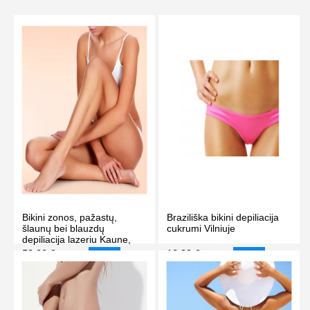
Bikini zonos, pažastų,
Braziliška bikini depiliacija
šlaunų bei blauzdų
cukrumi Vilniuje
depiliacija lazeriu Kaune,
1.5 val.
59.00 €
18.99 €
80.00 €
25.00 €
-26%
-24%
PIRKTI
PIRKTI