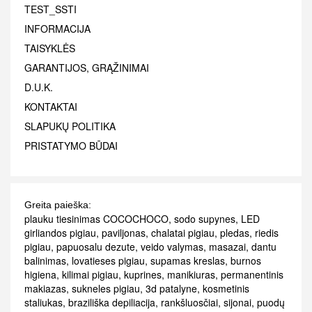
TEST_SSTI
INFORMACIJA
TAISYKLĖS
GARANTIJOS, GRĄŽINIMAI
D.U.K.
KONTAKTAI
SLAPUKŲ POLITIKA
PRISTATYMO BŪDAI
Greita paieška:
plauku tiesinimas COCOCHOCO
,
sodo supynes
,
LED
girliandos pigiau
,
paviljonas
,
chalatai pigiau
,
pledas
,
riedis
pigiau
,
papuosalu dezute
,
veido valymas
,
masazai
,
dantu
balinimas
,
lovatieses pigiau
,
supamas kreslas
,
burnos
higiena
,
kilimai pigiau
,
kuprines
,
manikiuras
,
permanentinis
makiazas
,
sukneles pigiau
,
3d patalyne
,
kosmetinis
staliukas
,
braziliška depiliacija
,
rankšluosčiai
,
sijonai
,
puodų