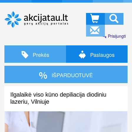
Prisijungti
Prekės
Paslaugos
IŠPARDUOTUVĖ
Ilgalaikė viso kūno depiliacija diodiniu
lazeriu, Vilniuje