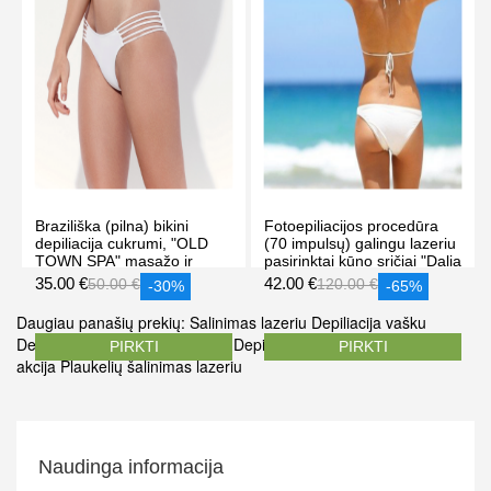
Braziliška (pilna) bikini
Fotoepiliacijos procedūra
depiliacija cukrumi, "OLD
(70 impulsų) galingu lazeriu
TOWN SPA" masažo ir
pasirinktai kūno sričiai "Dalia
grožio klinikoje Vilniuje
grožio studija" Vilniuje
35.00 €
42.00 €
50.00 €
120.00 €
-30%
-65%
Daugiau panašių prekių:
Salinimas lazeriu
Depiliacija vašku
Depiliacija
Braziliška depiliacija
Depiliacijos Vilniuje
Depiliacija
PIRKTI
PIRKTI
akcija
Plaukelių šalinimas lazeriu
Naudinga informacija