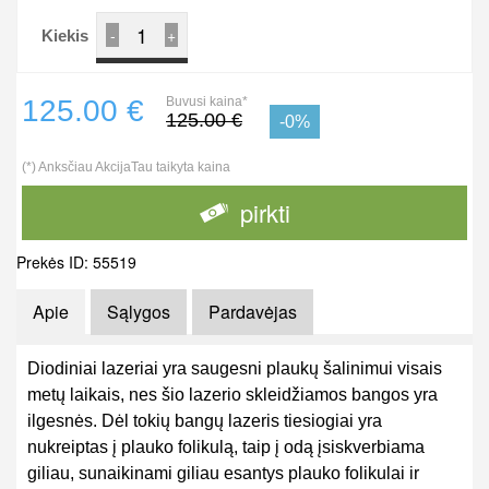
-
+
Kiekis
125.00 €
Buvusi kaina*
125.00 €
-0%
(*) Anksčiau AkcijaTau taikyta kaina
pirkti
Prekės ID: 55519
Apie
Sąlygos
Pardavėjas
Diodiniai lazeriai yra saugesni plaukų šalinimui visais
metų laikais, nes šio lazerio skleidžiamos bangos yra
ilgesnės. Dėl tokių bangų lazeris tiesiogiai yra
nukreiptas į plauko folikulą, taip į odą įsiskverbiama
giliau, sunaikinami giliau esantys plauko folikulai ir