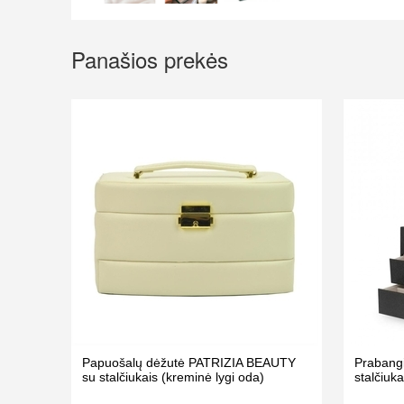
Panašios prekės
Papuošalų dėžutė PATRIZIA BEAUTY
Prabang
su stalčiukais (kreminė lygi oda)
stalčiuk