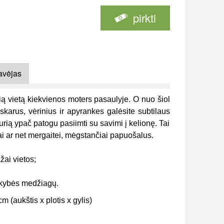
pirkti
avėjas
ą vietą kiekvienos moters pasaulyje. O nuo šiol
karus, vėrinius ir apyrankes galėsite subtilaus
rią ypač patogu pasiimti su savimi į kelionę. Tai
ai ar net mergaitei, mėgstančiai papuošalus.
ažai vietos;
okybės medžiagų.
m (aukštis x plotis x gylis)