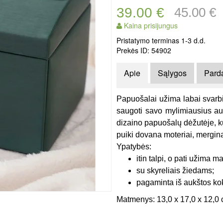
39.00 €
45.00 €
Kaina prisijungus
Pristatymo terminas 1-3 d.d.
Prekės ID: 54902
Apie
Sąlygos
Pard
Papuošalai užima labai svarbi
saugoti savo mylimiausius aus
dizaino papuošalų dėžutėje, ku
puiki dovana moteriai, mergin
Ypatybės:
itin talpi, o pati užima m
su skyreliais žiedams;
pagaminta iš aukštos k
Matmenys:
13,0 x 17,0 x 12,0 c