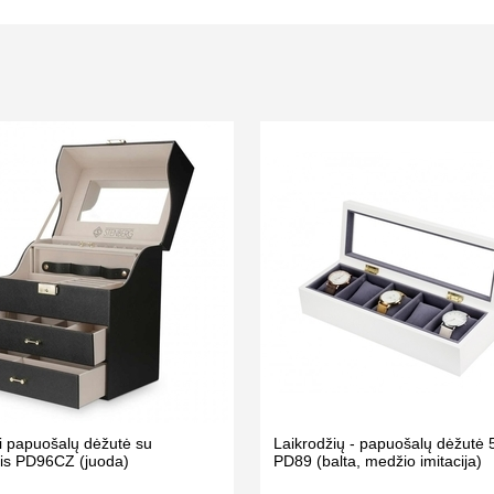
i papuošalų dėžutė su
Laikrodžių - papuošalų dėžutė 5
ais PD96CZ (juoda)
PD89 (balta, medžio imitacija)