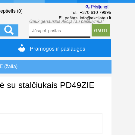
Prisijungti
epšelis (
0
)
Tel.:
+370 610 79995
El. paštas:
info@akcijatau.lt
Gauk geriausius AkcijaTau pasiūlymus!
GAUTI
Pramogos ir paslaugos
 (žalia)
ė su stalčiukais PD49ZIE