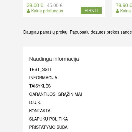
39.00 €
79.90 
45.00 €
Kaina prisijungus
Kaina 
PIRKTI
Daugiau panašių prekių:
Papuosalu dezutes
prekes sande
Naudinga informacija
TEST_SSTI
INFORMACIJA
TAISYKLĖS
GARANTIJOS, GRĄŽINIMAI
D.U.K.
KONTAKTAI
SLAPUKŲ POLITIKA
PRISTATYMO BŪDAI