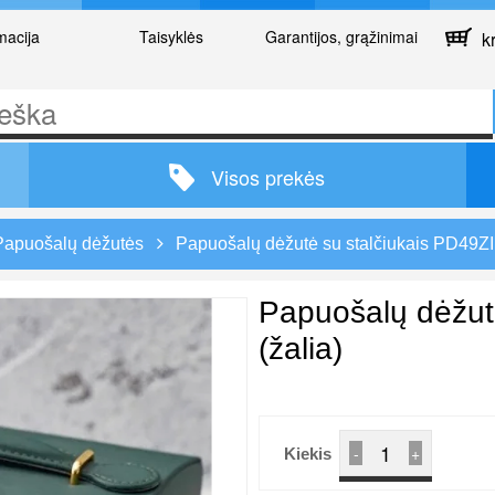
macija
Taisyklės
Garantijos, grąžinimai
kr
Visos prekės
Papuošalų dėžutės
Papuošalų dėžutė su stalčiukais PD49ZIE
Papuošalų dėžut
(žalia)
-
+
Kiekis