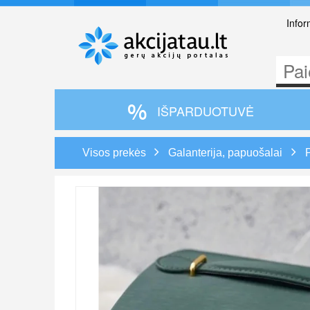
Infor
IŠPARDUOTUVĖ
Visos prekės
Galanterija, papuošalai