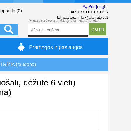
Prisijungti
epšelis (
0
)
Tel.:
+370 610 79995
El. paštas:
info@akcijatau.lt
Gauk geriausius AkcijaTau pasiūlymus!
GAUTI
Pramogos ir paslaugos
ATRIZIA (raudona)
uošalų dėžutė 6 vietų
na)