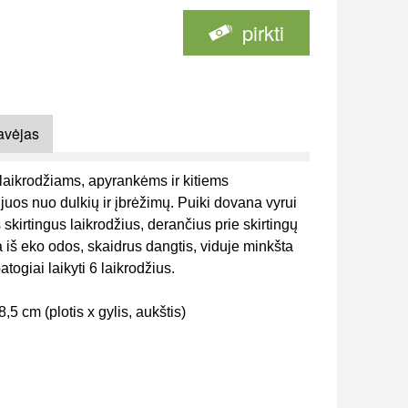
pirkti
avėjas
ė laikrodžiams, apyrankėms ir kitiems
uos nuo dulkių ir įbrėžimų. Puiki dovana vyrui
s skirtingus laikrodžius, derančius prie skirtingų
 iš eko odos, skaidrus dangtis, viduje minkšta
togiai laikyti 6
laikrodžius.
8,5 cm (plotis x gylis, aukštis)