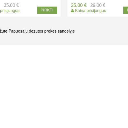
€
25.00 €
35.00 €
29.00 €
prisijungus
Kaina prisijungus
PIRKTI
žutė
Papuosalu dezutes
prekes sandelyje