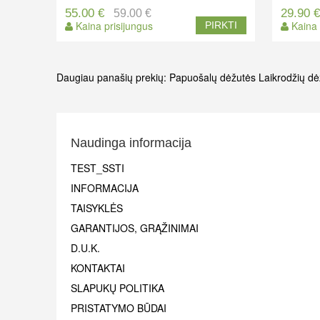
55.00 €
29.90 
59.00 €
Kaina prisijungus
Kaina 
PIRKTI
Daugiau panašių prekių:
Papuošalų dėžutės
Laikrodžių dė
Naudinga informacija
TEST_SSTI
INFORMACIJA
TAISYKLĖS
GARANTIJOS, GRĄŽINIMAI
D.U.K.
KONTAKTAI
SLAPUKŲ POLITIKA
PRISTATYMO BŪDAI