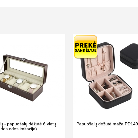
ių - papuošalų dėžutė 6 vietų
Papuošalų dėžutė maža PD149 
dos odos imitacija)