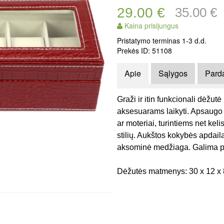
29.00 €
35.00 €
Kaina prisijungus
Pristatymo terminas 1-3 d.d.
Prekės ID: 51108
Apie
Sąlygos
Pard
Graži ir itin funkcionali dėžut
aksesuarams laikyti. Apsaugo j
ar moteriai, turintiems net keli
stilių. A
ukštos kokybės apdaila
aksominė medžiaga.
Galima pa
Dėžutės matmenys:
30 x 12 x 