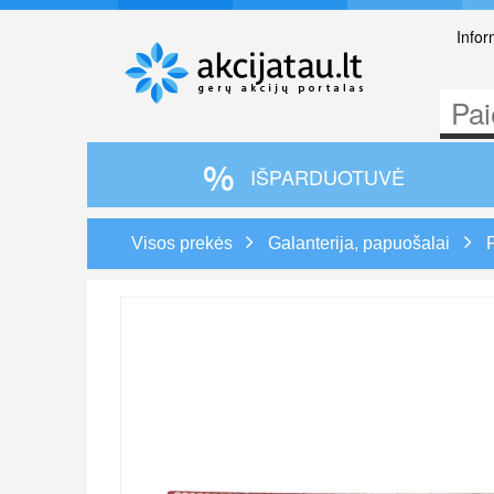
Infor
IŠPARDUOTUVĖ
Visos prekės
Galanterija, papuošalai