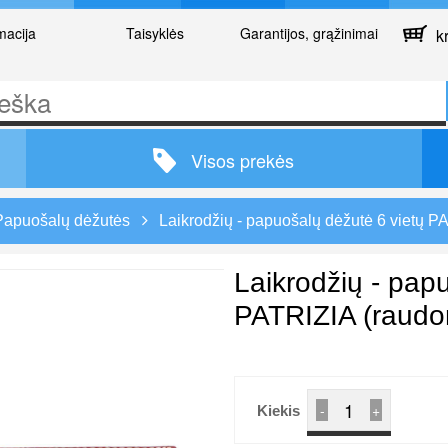
macija
Taisyklės
Garantijos, grąžinimai
kr
Visos prekės
Papuošalų dėžutės
Laikrodžių - papuošalų dėžutė 6 vietų P
Laikrodžių - pap
PATRIZIA (raudo
-
+
Kiekis