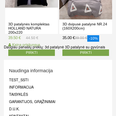
3D patalynės komplektas
3D dvipusė patalynė NR.24
HOLLAND NATURA
(160X200cm)
200x220
39.50 €
35.00 €
44.50 €
39.00 €
-10%
Kaina prisijungus
Daugiau panašių prekių:
3d patalynė
3D patalynė su gyvūnais
PIRKTI
PIRKTI
Naudinga informacija
TEST_SSTI
INFORMACIJA
TAISYKLĖS
GARANTIJOS, GRĄŽINIMAI
D.U.K.