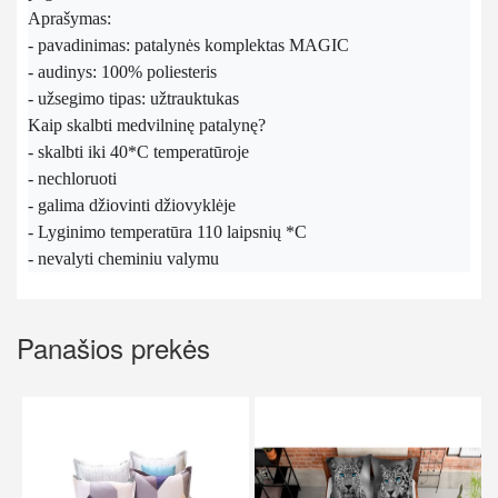
Aprašymas:
- pavadinimas: patalynės komplektas MAGIC
- audinys: 100% poliesteris
- užsegimo tipas: užtrauktukas
Kaip skalbti medvilninę patalynę?
- skalbti iki 40*C temperatūroje
- nechloruoti
- galima džiovinti džiovyklėje
- Lyginimo temperatūra 110 laipsnių *C
- nevalyti cheminiu valymu
Panašios prekės