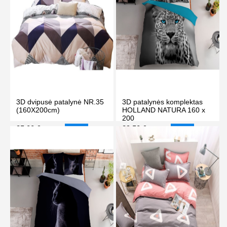
3D dvipusė patalynė NR.35
3D patalynės komplektas
(160X200cm)
HOLLAND NATURA 160 x
200
35.00 €
39.50 €
39.00 €
44.50 €
-10%
-11%
PIRKTI
PIRKTI