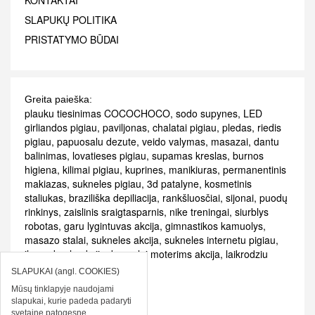
KONTAKTAI
SLAPUKŲ POLITIKA
PRISTATYMO BŪDAI
Greita paieška:
plauku tiesinimas COCOCHOCO
,
sodo supynes
,
LED
girliandos pigiau
,
paviljonas
,
chalatai pigiau
,
pledas
,
riedis
pigiau
,
papuosalu dezute
,
veido valymas
,
masazai
,
dantu
balinimas
,
lovatieses pigiau
,
supamas kreslas
,
burnos
higiena
,
kilimai pigiau
,
kuprines
,
manikiuras
,
permanentinis
makiazas
,
sukneles pigiau
,
3d patalyne
,
kosmetinis
staliukas
,
braziliška depiliacija
,
rankšluosčiai
,
sijonai
,
puodų
rinkinys
,
zaislinis sraigtasparnis
,
nike treningai
,
siurblys
robotas
,
garu lygintuvas akcija
,
gimnastikos kamuolys
,
masazo stalai
,
sukneles akcija
,
sukneles internetu pigiau
,
ilga suknele akcija
,
kvepalai moterims akcija
,
laikrodziu
akcijos
,
patalyne akcija
SLAPUKAI (angl. COOKIES)
Mūsų tinklapyje naudojami
slapukai, kurie padeda padaryti
svetainę patogesnę.