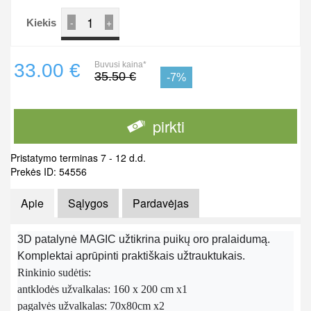
-
+
Kiekis
33.00 €
Buvusi kaina*
35.50 €
-7%
pirkti
Pristatymo terminas 7 - 12 d.d.
Prekės ID: 54556
Apie
Sąlygos
Pardavėjas
3D patalynė MAGIC užtikrina puikų oro pralaidumą.
Komplektai aprūpinti praktiškais užtrauktukais.
Rinkinio sudėtis:
antklodės užvalkalas: 160 x 200 cm x1
pagalvės užvalkalas: 70x80cm x2