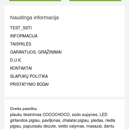
Naudinga informacija
TEST_SSTI
INFORMACIJA
TAISYKLĖS
GARANTIJOS, GRĄŽINIMAI
D.U.K.
KONTAKTAI
SLAPUKŲ POLITIKA
PRISTATYMO BŪDAI
Greita paieška:
plauku tiesinimas COCOCHOCO
,
sodo supynes
,
LED
girliandos pigiau
,
paviljonas
,
chalatai pigiau
,
pledas
,
riedis
pigiau
,
papuosalu dezute
,
veido valymas
,
masazai
,
dantu