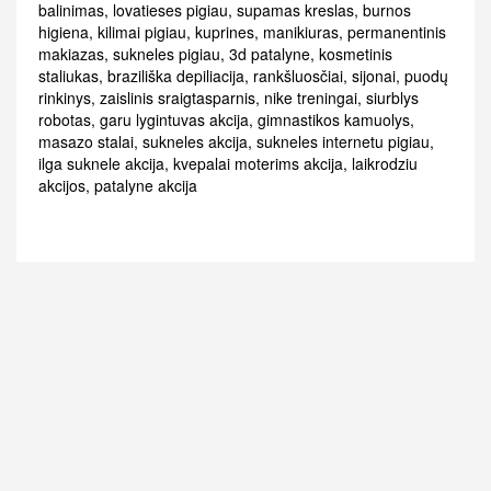
balinimas
,
lovatieses pigiau
,
supamas kreslas
,
burnos
higiena
,
kilimai pigiau
,
kuprines
,
manikiuras
,
permanentinis
makiazas
,
sukneles pigiau
,
3d patalyne
,
kosmetinis
staliukas
,
braziliška depiliacija
,
rankšluosčiai
,
sijonai
,
puodų
rinkinys
,
zaislinis sraigtasparnis
,
nike treningai
,
siurblys
robotas
,
garu lygintuvas akcija
,
gimnastikos kamuolys
,
masazo stalai
,
sukneles akcija
,
sukneles internetu pigiau
,
ilga suknele akcija
,
kvepalai moterims akcija
,
laikrodziu
akcijos
,
patalyne akcija