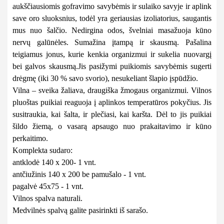
aukščiausiomis gofravimo savybėmis ir sulaiko savyje ir aplink
save oro sluoksnius, todėl yra geriausias izoliatorius, saugantis
mus nuo šalčio. Nedirgina odos, švelniai masažuoja kūno
nervų galūnėles. Sumažina įtampą ir skausmą. Pašalina
teigiamus jonus, kurie kenkia organizmui ir sukelia nuovargį
bei galvos skausmą.
Jis pasižymi puikiomis savybėmis sugerti
drėgmę (iki 30 % savo svorio), nesukeliant šlapio įspūdžio.
Vilna – sveika žaliava, draugiška žmogaus organizmui. Vilnos
pluoštas puikiai reaguoja į aplinkos temperatūros pokyčius. Jis
susitraukia, kai šalta, ir plečiasi, kai karšta. Dėl to jis puikiai
šildo žiemą, o vasarą apsaugo nuo prakaitavimo ir kūno
perkaitimo.
Komplekta sudaro:
antklodė 140 x 200- 1 vnt.
antčiužinis 140 x 200 be pamušalo - 1 vnt.
pagalvė 45x75 - 1 vnt.
Vilnos spalva naturali.
Medvilnės spalvą galite pasirinkti iš sarašo.