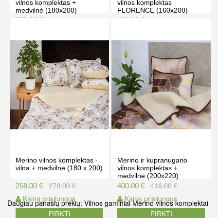
vilnos komplektas +
vilnos komplektas
medvilnė (180x200)
FLORENCE (160x200)
359.00 €
469.00 €
367.00 €
479.00 €
Kaina prisijungus
Kaina prisijungus
PIRKTI
PIRKTI
Merino vilnos komplektas -
Merino ir kupranugario
vilna + medvilnė (180 x 200)
vilnos komplektas +
medvilnė (200x220)
258.00 €
400.00 €
270.00 €
416.00 €
Kaina prisijungus
Kaina prisijungus
Daugiau panašių prekių:
Vilnos gaminiai
Merino vilnos komplektai
PIRKTI
PIRKTI