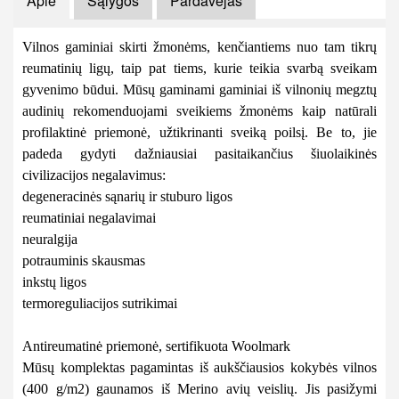
Apie
Sąlygos
Pardavėjas
Vilnos gaminiai skirti žmonėms, kenčiantiems nuo tam tikrų
reumatinių ligų, taip pat tiems, kurie teikia svarbą sveikam
gyvenimo būdui. Mūsų gaminami gaminiai iš vilnonių megztų
audinių rekomenduojami sveikiems žmonėms kaip natūrali
profilaktinė priemonė, užtikrinanti sveiką poilsį. Be to, jie
padeda gydyti dažniausiai pasitaikančius šiuolaikinės
civilizacijos negalavimus:
degeneracinės sąnarių ir stuburo ligos
reumatiniai negalavimai
neuralgija
potrauminis skausmas
inkstų ligos
termoreguliacijos sutrikimai
Antireumatinė priemonė, sertifikuota Woolmark
Mūsų komplektas pagamintas iš aukščiausios kokybės vilnos
(400 g/m2) gaunamos iš Merino avių veislių. Jis pasižymi