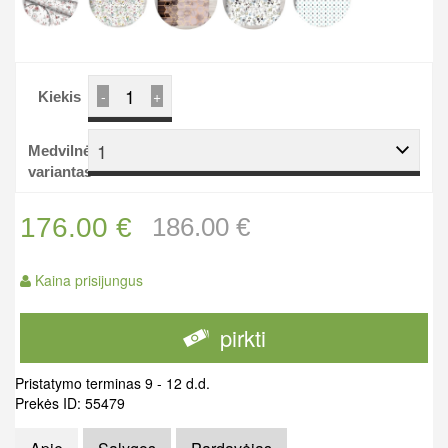
-
+
Kiekis
1
Medvilnės
variantas
176.00 €
186.00 €
Kaina prisijungus
pirkti
Pristatymo terminas 9 - 12 d.d.
Prekės ID: 55479