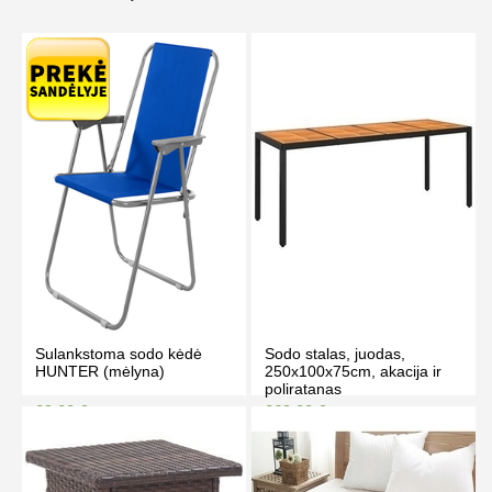
Sulankstoma sodo kėdė
Sodo stalas, juodas,
HUNTER (mėlyna)
250x100x75cm, akacija ir
poliratanas
29.00 €
269.00 €
32.00 €
279.00 €
Kaina prisijungus
Kaina prisijungus
PIRKTI
PIRKTI