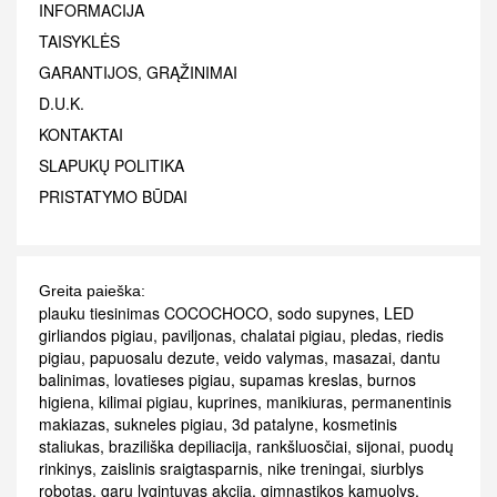
INFORMACIJA
TAISYKLĖS
GARANTIJOS, GRĄŽINIMAI
D.U.K.
KONTAKTAI
SLAPUKŲ POLITIKA
PRISTATYMO BŪDAI
Greita paieška:
plauku tiesinimas COCOCHOCO
,
sodo supynes
,
LED
girliandos pigiau
,
paviljonas
,
chalatai pigiau
,
pledas
,
riedis
pigiau
,
papuosalu dezute
,
veido valymas
,
masazai
,
dantu
balinimas
,
lovatieses pigiau
,
supamas kreslas
,
burnos
higiena
,
kilimai pigiau
,
kuprines
,
manikiuras
,
permanentinis
makiazas
,
sukneles pigiau
,
3d patalyne
,
kosmetinis
staliukas
,
braziliška depiliacija
,
rankšluosčiai
,
sijonai
,
puodų
rinkinys
,
zaislinis sraigtasparnis
,
nike treningai
,
siurblys
robotas
,
garu lygintuvas akcija
,
gimnastikos kamuolys
,