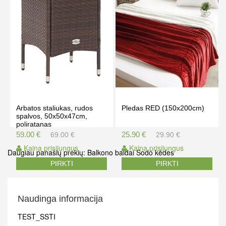
Arbatos staliukas, rudos
Pledas RED (150x200cm)
spalvos, 50x50x47cm,
poliratanas
59.00 €
25.90 €
69.00 €
29.90 €
Kaina prisijungus
Kaina prisijungus
Daugiau panašių prekių:
Balkono baldai
Sodo kėdes
PIRKTI
PIRKTI
Naudinga informacija
TEST_SSTI