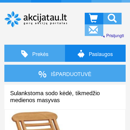
Prisijungti
Prekės
Paslaugos
IŠPARDUOTUVĖ
Sulankstoma sodo kėdė, tikmedžio
medienos masyvas