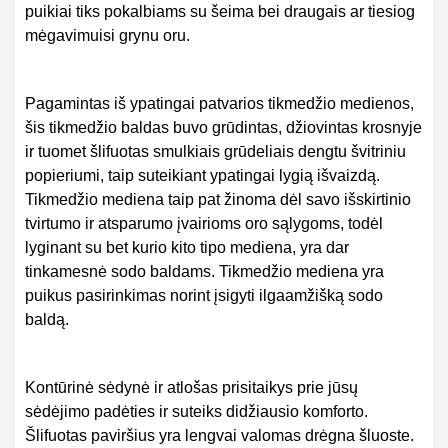
puikiai tiks pokalbiams su šeima bei draugais ar tiesiog
mėgavimuisi grynu oru.
Pagamintas iš ypatingai patvarios tikmedžio medienos,
šis tikmedžio baldas buvo grūdintas, džiovintas krosnyje
ir tuomet šlifuotas smulkiais grūdeliais dengtu švitriniu
popieriumi, taip suteikiant ypatingai lygią išvaizdą.
Tikmedžio mediena taip pat žinoma dėl savo išskirtinio
tvirtumo ir atsparumo įvairioms oro sąlygoms, todėl
lyginant su bet kurio kito tipo mediena, yra dar
tinkamesnė sodo baldams. Tikmedžio mediena yra
puikus pasirinkimas norint įsigyti ilgaamžišką sodo
baldą.
Kontūrinė sėdynė ir atlošas prisitaikys prie jūsų
sėdėjimo padėties ir suteiks didžiausio komforto.
Šlifuotas paviršius yra lengvai valomas drėgna šluoste.