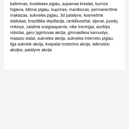
balinimas
,
lovatieses pigiau
,
supamas kreslas
,
burnos
higiena
,
kilimai pigiau
,
kuprines
,
manikiuras
,
permanentinis
makiazas
,
sukneles pigiau
,
3d patalyne
,
kosmetinis
staliukas
,
braziliška depiliacija
,
rankšluosčiai
,
sijonai
,
puodų
rinkinys
,
zaislinis sraigtasparnis
,
nike treningai
,
siurblys
robotas
,
garu lygintuvas akcija
,
gimnastikos kamuolys
,
masazo stalai
,
sukneles akcija
,
sukneles internetu pigiau
,
ilga suknele akcija
,
kvepalai moterims akcija
,
laikrodziu
akcijos
,
patalyne akcija