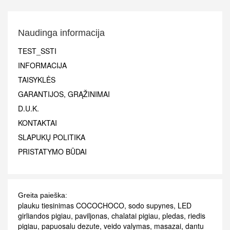
Naudinga informacija
TEST_SSTI
INFORMACIJA
TAISYKLĖS
GARANTIJOS, GRĄŽINIMAI
D.U.K.
KONTAKTAI
SLAPUKŲ POLITIKA
PRISTATYMO BŪDAI
Greita paieška:
plauku tiesinimas COCOCHOCO
,
sodo supynes
,
LED
girliandos pigiau
,
paviljonas
,
chalatai pigiau
,
pledas
,
riedis
pigiau
,
papuosalu dezute
,
veido valymas
,
masazai
,
dantu