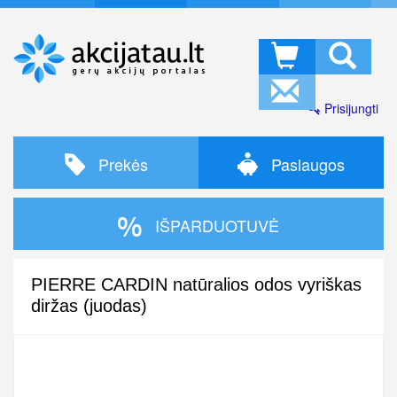
Prisijungti
Prekės
Paslaugos
IŠPARDUOTUVĖ
PIERRE CARDIN natūralios odos vyriškas
diržas (juodas)