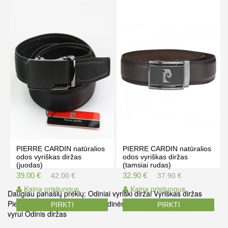
39.00 €
35.90 €
42.00 €
39.90 €
Kaina prisijungus
Kaina prisijungus
PIRKTI
PIRKTI
PIERRE CARDIN natūralios
PIERRE CARDIN natūralios
odos vyriškas diržas
odos vyriškas diržas
(juodas)
(tamsiai rudas)
39.00 €
32.90 €
42.00 €
37.90 €
Kaina prisijungus
Kaina prisijungus
Daugiau panašių prekių:
Odiniai vyriški diržai
Vyriškas diržas
Pierre cardin diržas odinis
Kalėdinės dovanos
Kalėdinė dovana
PIRKTI
PIRKTI
vyrui
Odinis diržas