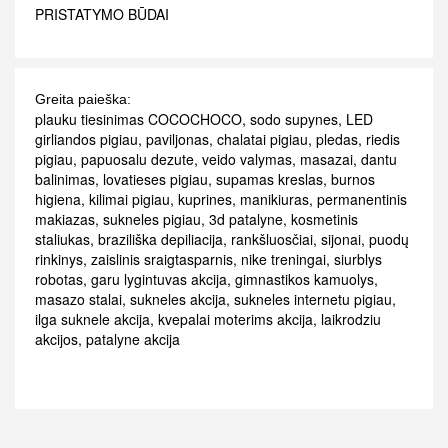
PRISTATYMO BŪDAI
Greita paieška:
plauku tiesinimas COCOCHOCO
,
sodo supynes
,
LED
girliandos pigiau
,
paviljonas
,
chalatai pigiau
,
pledas
,
riedis
pigiau
,
papuosalu dezute
,
veido valymas
,
masazai
,
dantu
balinimas
,
lovatieses pigiau
,
supamas kreslas
,
burnos
higiena
,
kilimai pigiau
,
kuprines
,
manikiuras
,
permanentinis
makiazas
,
sukneles pigiau
,
3d patalyne
,
kosmetinis
staliukas
,
braziliška depiliacija
,
rankšluosčiai
,
sijonai
,
puodų
rinkinys
,
zaislinis sraigtasparnis
,
nike treningai
,
siurblys
robotas
,
garu lygintuvas akcija
,
gimnastikos kamuolys
,
masazo stalai
,
sukneles akcija
,
sukneles internetu pigiau
,
ilga suknele akcija
,
kvepalai moterims akcija
,
laikrodziu
akcijos
,
patalyne akcija