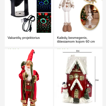
Vakarėlių projektorius
Kalėdų besmegenis,
ištiesiamom kojom 60 cm
19.00 €
22.00 €
23.00 €
24.50 €
Kaina prisijungus
Kaina prisijungus
PIRKTI
PIRKTI