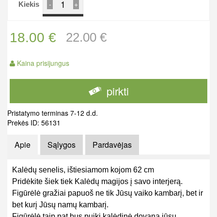
-
+
Kiekis
18.00 €
22.00 €
Kaina prisijungus
pirkti
Pristatymo terminas 7-12 d.d.
Prekės ID: 56131
Apie
Sąlygos
Pardavėjas
Kalėdų senelis, ištiesiamom kojom 62 cm
Pridėkite šiek tiek Kalėdų magijos į savo interjerą.
Figūrėlė gražiai papuoš ne tik Jūsų vaiko kambarį, bet ir
bet kurį Jūsų namų kambarį.
Figūrėlė taip pat bus puiki kalėdinė dovana jūsų