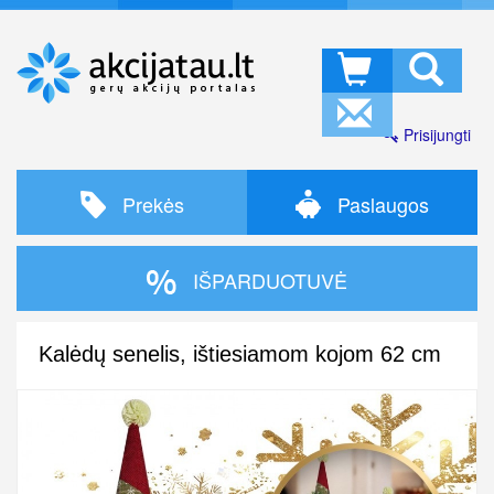
Prisijungti
Prekės
Paslaugos
IŠPARDUOTUVĖ
Kalėdų senelis, ištiesiamom kojom 62 cm