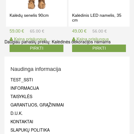
Kalėdų senelis 90cm
Kalėdinis LED namelis, 35
cm
59.00 €
49.00 €
65.00 €
56.00 €
Kaina prisijungus
Kaina prisijungus
Daugiau panašių prekių:
Kalėdinės dekoracijos namams
PIRKTI
PIRKTI
Naudinga informacija
TEST_SSTI
INFORMACIJA
TAISYKLĖS
GARANTIJOS, GRĄŽINIMAI
D.U.K.
KONTAKTAI
SLAPUKŲ POLITIKA