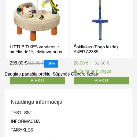
LITTLE TIKES vandens ir
Šokliukas (Pogo lazda)
smėlio dėžė, ekskavatorius
AXER A2389
299.00 €
28.00 €
319.00 €
31.66 €
-6%
Kaina prisijungus
Daugiau panašių prekių:
Sūpynės Gandro lizdas
PIRKTI
PIRKTI
Naudinga informacija
TEST_SSTI
INFORMACIJA
TAISYKLĖS