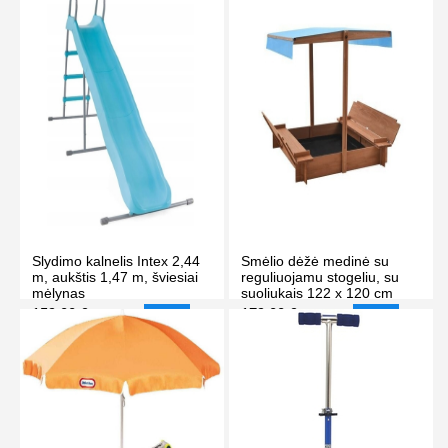
Slydimo kalnelis Intex 2,44
Smėlio dėžė medinė su
m, aukštis 1,47 m, šviesiai
reguliuojamu stogeliu, su
mėlynas
suoliukais 122 x 120 cm
159.00 €
179.00 €
175.00 €
189.00 €
-9%
-5%
PIRKTI
PIRKTI