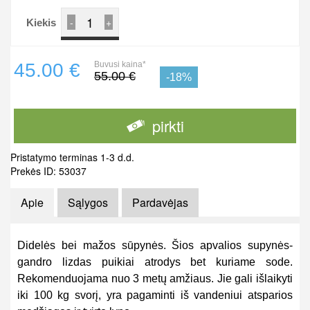
-
+
Kiekis
45.00 €
Buvusi kaina*
55.00 €
-18%
pirkti
Pristatymo terminas 1-3 d.d.
Prekės ID: 53037
Apie
Sąlygos
Pardavėjas
Didelės bei mažos sūpynės. Šios apvalios supynės-
gandro lizdas puikiai atrodys bet kuriame sode.
Rekomenduojama nuo 3 metų amžiaus. Jie gali išlaikyti
iki 100 kg svorį, yra pagaminti iš vandeniui atsparios