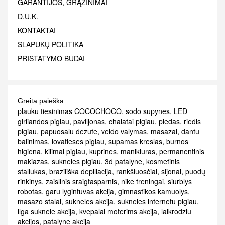
GARANTIJOS, GRĄŽINIMAI
D.U.K.
KONTAKTAI
SLAPUKŲ POLITIKA
PRISTATYMO BŪDAI
Greita paieška:
plauku tiesinimas COCOCHOCO
,
sodo supynes
,
LED
girliandos pigiau
,
paviljonas
,
chalatai pigiau
,
pledas
,
riedis
pigiau
,
papuosalu dezute
,
veido valymas
,
masazai
,
dantu
balinimas
,
lovatieses pigiau
,
supamas kreslas
,
burnos
higiena
,
kilimai pigiau
,
kuprines
,
manikiuras
,
permanentinis
makiazas
,
sukneles pigiau
,
3d patalyne
,
kosmetinis
staliukas
,
braziliška depiliacija
,
rankšluosčiai
,
sijonai
,
puodų
rinkinys
,
zaislinis sraigtasparnis
,
nike treningai
,
siurblys
robotas
,
garu lygintuvas akcija
,
gimnastikos kamuolys
,
masazo stalai
,
sukneles akcija
,
sukneles internetu pigiau
,
ilga suknele akcija
,
kvepalai moterims akcija
,
laikrodziu
akcijos
,
patalyne akcija