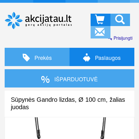
Prisijungti
Prekės
Paslaugos
IŠPARDUOTUVĖ
Sūpynės Gandro lizdas, Ø 100 cm, žalias
juodas