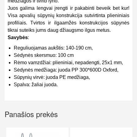
medžiagos ir tvirto lyno.
Juos galima lengvai įrengti ir pakabinti beveik bet kur!
Visa apvalių sūpynių konstrukcija sutvirtinta plieniniais
profiliais. Tvirtos ir ilgaamžės konstrukcijos sūpynės
tikrai suteiks jums daug džiaugsmo ilgus metus.
Savybės
:
Reguliuojamas aukštis: 140-190 cm,
Sėdynės skersmuo: 100 cm
Rėmo vamzdžiai: plieniniai, nepadengti, 25x1 mm,
Sėdynės medžiaga: juoda PP 300*600D Oxford,
Sūpynių virvė: juoda PE medžiaga,
Spalva: žaliai juoda.
Panašios prekės