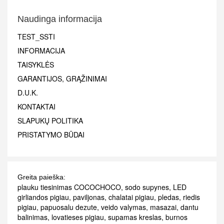
Naudinga informacija
TEST_SSTI
INFORMACIJA
TAISYKLĖS
GARANTIJOS, GRĄŽINIMAI
D.U.K.
KONTAKTAI
SLAPUKŲ POLITIKA
PRISTATYMO BŪDAI
Greita paieška:
plauku tiesinimas COCOCHOCO
,
sodo supynes
,
LED
girliandos pigiau
,
paviljonas
,
chalatai pigiau
,
pledas
,
riedis
pigiau
,
papuosalu dezute
,
veido valymas
,
masazai
,
dantu
balinimas
,
lovatieses pigiau
,
supamas kreslas
,
burnos