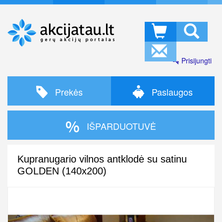
Prisijungti
Prekės
Paslaugos
IŠPARDUOTUVĖ
Kupranugario vilnos antklodė su satinu
GOLDEN (140x200)