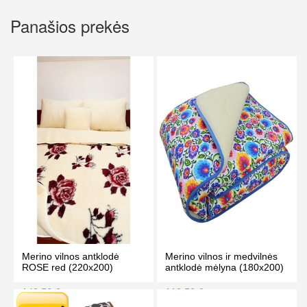
Panašios prekės
Merino vilnos antklodė
Merino vilnos ir medvilnės
ROSE red (220x200)
antklodė mėlyna (180x200)
148.50 €
119.50 €
158.50 €
127.00 €