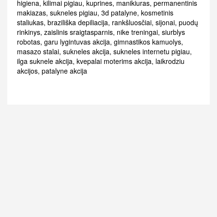
higiena
,
kilimai pigiau
,
kuprines
,
manikiuras
,
permanentinis
makiazas
,
sukneles pigiau
,
3d patalyne
,
kosmetinis
staliukas
,
braziliška depiliacija
,
rankšluosčiai
,
sijonai
,
puodų
rinkinys
,
zaislinis sraigtasparnis
,
nike treningai
,
siurblys
robotas
,
garu lygintuvas akcija
,
gimnastikos kamuolys
,
masazo stalai
,
sukneles akcija
,
sukneles internetu pigiau
,
ilga suknele akcija
,
kvepalai moterims akcija
,
laikrodziu
akcijos
,
patalyne akcija