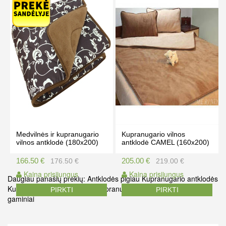
Kaina prisijungus
Kaina prisijungus
PIRKTI
PIRKTI
Medvilnės ir kupranugario
Kupranugario vilnos
vilnos antklodė (180x200)
antklodė CAMEL (160x200)
166.50 €
205.00 €
176.50 €
219.00 €
Kaina prisijungus
Kaina prisijungus
Daugiau panašių prekių:
Antklodės pigiau
Kupranugario antklodės
Kupranugario vilnos pledas
Kupranugario patalynė
Vilnos
PIRKTI
PIRKTI
gaminiai