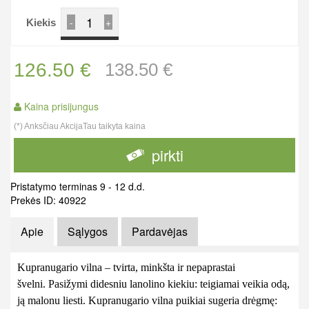
-
+
Kiekis
126.50 €
138.50 €
Kaina prisijungus
(*) Anksčiau AkcijaTau taikyta kaina
pirkti
Pristatymo terminas 9 - 12 d.d.
Prekės ID: 40922
Apie
Sąlygos
Pardavėjas
Kupranugario vilna – tvirta, minkšta ir nepaprastai
švelni. Pasižymi didesniu lanolino kiekiu: teigiamai veikia odą,
ją malonu liesti. Kupranugario vilna puikiai sugeria drėgmę: