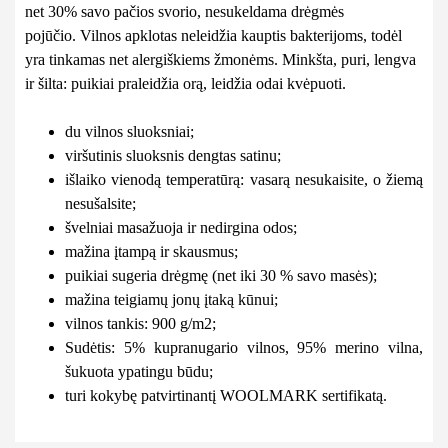
net 30% savo pačios svorio, nesukeldama drėgmės
pojūčio. Vilnos apklotas neleidžia kauptis bakterijoms, todėl
yra tinkamas net alergiškiems žmonėms. Minkšta, puri, lengva
ir šilta: puikiai praleidžia orą, leidžia odai kvėpuoti.
du vilnos sluoksniai;
viršutinis sluoksnis dengtas satinu;
išlaiko vienodą temperatūrą: vasarą nesukaisite, o žiemą
nesušalsite;
švelniai masažuoja ir nedirgina odos;
mažina įtampą ir skausmus;
puikiai sugeria drėgmę (net iki 30 % savo masės);
mažina teigiamų jonų įtaką kūnui;
vilnos tankis: 900 g/m2;
Sudėtis: 5% kupranugario vilnos, 95% merino vilna,
šukuota ypatingu būdu;
turi kokybę patvirtinantį WOOLMARK sertifikatą.