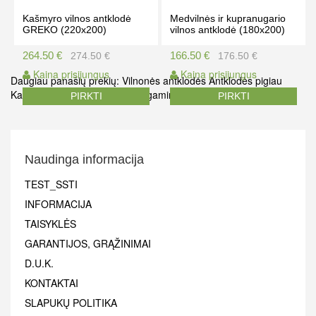
Kašmyro vilnos antklodė
Medvilnės ir kupranugario
GREKO (220x200)
vilnos antklodė (180x200)
264.50 €
166.50 €
274.50 €
176.50 €
Kaina prisijungus
Kaina prisijungus
Daugiau panašių prekių:
Vilnonės antklodės
Antklodės pigiau
Kaldros
Vilnos gaminiai
Vilnos gaminiai
PIRKTI
PIRKTI
Naudinga informacija
TEST_SSTI
INFORMACIJA
TAISYKLĖS
GARANTIJOS, GRĄŽINIMAI
D.U.K.
KONTAKTAI
SLAPUKŲ POLITIKA