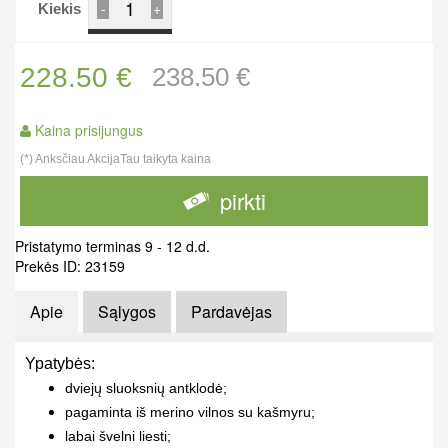
-
+
Kiekis
228.50 €
238.50 €
Kaina prisijungus
(*) Anksčiau AkcijaTau taikyta kaina
pirkti
Pristatymo terminas 9 - 12 d.d.
Prekės ID: 23159
Apie
Sąlygos
Pardavėjas
Ypatybės:
dviejų sluoksnių antklodė;
pagaminta iš merino vilnos su kašmyru;
labai švelni liesti;