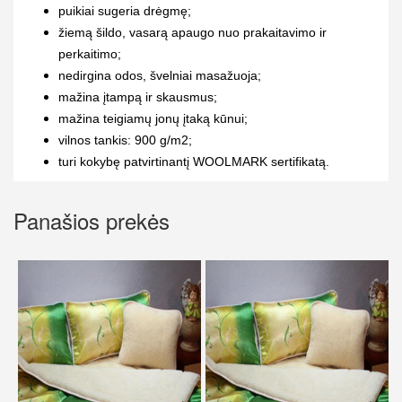
puikiai sugeria drėgmę;
žiemą šildo, vasarą apaugo nuo prakaitavimo ir
perkaitimo;
nedirgina odos, švelniai masažuoja;
mažina įtampą ir skausmus;
mažina teigiamų jonų įtaką kūnui;
vilnos tankis: 900 g/m2;
turi kokybę patvirtinantį WOOLMARK sertifikatą.
Panašios prekės