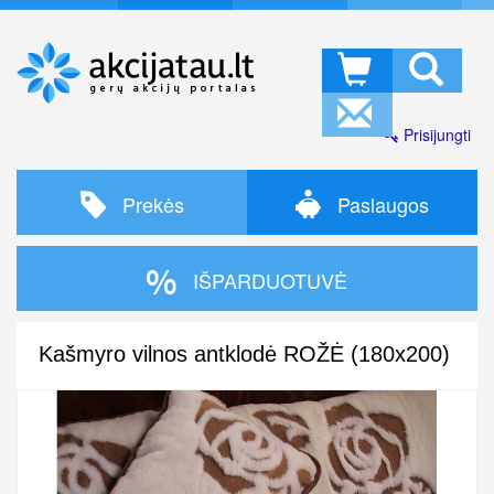
Prisijungti
Prekės
Paslaugos
IŠPARDUOTUVĖ
Kašmyro vilnos antklodė ROŽĖ (180x200)