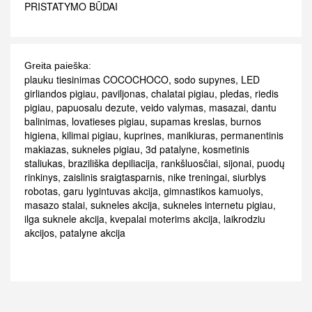
PRISTATYMO BŪDAI
Greita paieška:
plauku tiesinimas COCOCHOCO
,
sodo supynes
,
LED
girliandos pigiau
,
paviljonas
,
chalatai pigiau
,
pledas
,
riedis
pigiau
,
papuosalu dezute
,
veido valymas
,
masazai
,
dantu
balinimas
,
lovatieses pigiau
,
supamas kreslas
,
burnos
higiena
,
kilimai pigiau
,
kuprines
,
manikiuras
,
permanentinis
makiazas
,
sukneles pigiau
,
3d patalyne
,
kosmetinis
staliukas
,
braziliška depiliacija
,
rankšluosčiai
,
sijonai
,
puodų
rinkinys
,
zaislinis sraigtasparnis
,
nike treningai
,
siurblys
robotas
,
garu lygintuvas akcija
,
gimnastikos kamuolys
,
masazo stalai
,
sukneles akcija
,
sukneles internetu pigiau
,
ilga suknele akcija
,
kvepalai moterims akcija
,
laikrodziu
akcijos
,
patalyne akcija