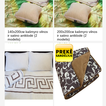
140x200cм kašmyro vilnos
200x200cм kašmyro vilnos
ir satino antklodė (2
ir satino antklodė (2
modelis)
modelis)
108.50 €
154.50 €
118.50 €
164.50 €
Kaina prisijungus
Kaina prisijungus
PIRKTI
PIRKTI