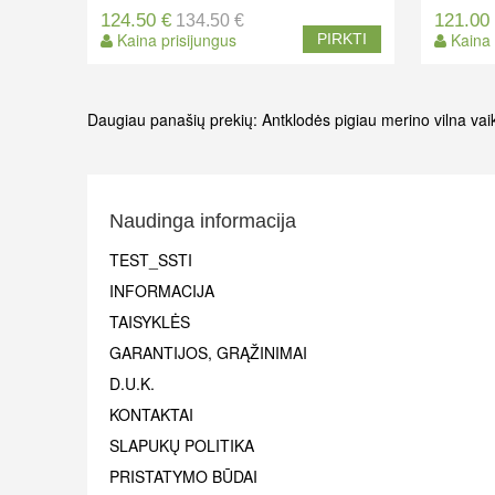
124.50 €
121.00
134.50 €
Kaina prisijungus
Kaina 
PIRKTI
Daugiau panašių prekių:
Antklodės pigiau
merino vilna va
Naudinga informacija
TEST_SSTI
INFORMACIJA
TAISYKLĖS
GARANTIJOS, GRĄŽINIMAI
D.U.K.
KONTAKTAI
SLAPUKŲ POLITIKA
PRISTATYMO BŪDAI