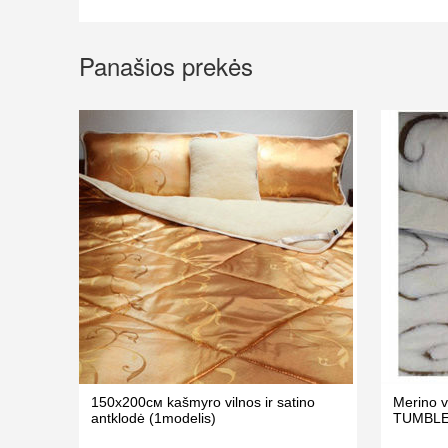
Panašios prekės
150x200cм kašmyro vilnos ir satino
Merino 
antklodė (1modelis)
TUMBLER