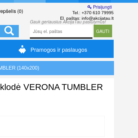
Prisijungti
epšelis (
0
)
Tel.:
+370 610 79995
El. paštas:
info@akcijatau.lt
Gauk geriausius AkcijaTau pasiūlymus!
GAUTI
Pramogos ir paslaugos
UMBLER (140x200)
antklodė VERONA TUMBLER