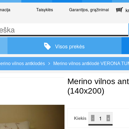
macija
Taisyklės
Garantijos, grąžinimai
kr
Visos prekės
erino vilnos antklodės
Merino vilnos antklodė VERONA T
Merino vilnos 
(140x200)
-
+
Kiekis