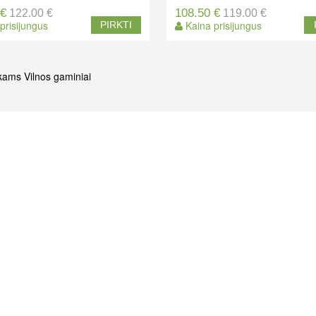
 €
108.50 €
122.00 €
119.00 €
prisijungus
Kaina prisijungus
PIRKTI
ikams
Vilnos gaminiai