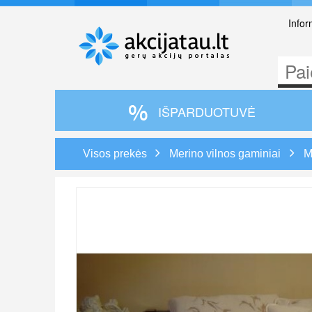
Infor
IŠPARDUOTUVĖ
Visos prekės
Merino vilnos gaminiai
M