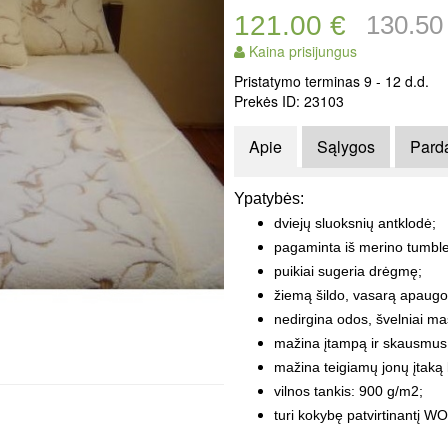
121.00 €
130.50
Kaina prisijungus
Pristatymo terminas 9 - 12 d.d.
Prekės ID: 23103
Apie
Sąlygos
Pard
Ypatybės:
dviejų sluoksnių antklodė;
pagaminta iš merino tumbler
puikiai sugeria drėgmę;
žiemą šildo, vasarą apaugo 
nedirgina odos, švelniai m
mažina įtampą ir skausmus
mažina teigiamų jonų įtaką 
vilnos tankis: 900 g/m2;
turi kokybę patvirtinantį W