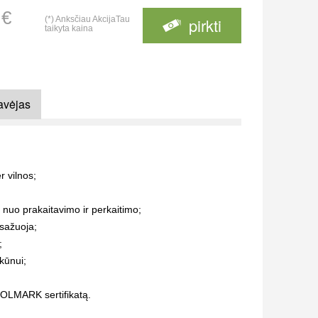
 €
(*) Anksčiau AkcijaTau
pirkti
taikyta kaina
avėjas
 vilnos;
nuo prakaitavimo ir perkaitimo;
asažuoja;
;
kūnui;
OOLMARK sertifikatą.