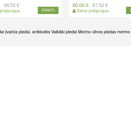
€
80.00 €
98.50 €
87.50 €
prisijungus
Kaina prisijungus
PIRKTI
dai
Įvairūs pledai, antklodės
Vaikiški pledai
Merino vilnos pledas
merino 