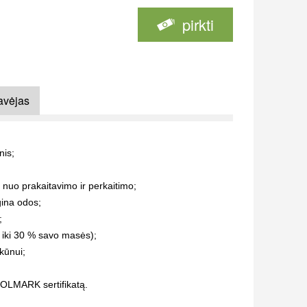
pirkti
avėjas
nis;
nuo prakaitavimo ir perkaitimo;
gina odos;
;
 iki 30 % savo masės);
kūnui;
OOLMARK sertifikatą.