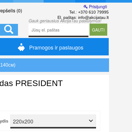
Prisijungti
epšelis (
0
)
Tel.:
+370 610 79995
El. paštas:
info@akcijatau.lt
Gauk geriausius AkcijaTau pasiūlymus!
GAUTI
Pramogos ir paslaugos
х140см)
ledas PRESIDENT
220x200
ydis