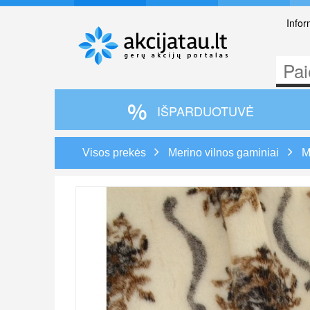
Infor
IŠPARDUOTUVĖ
Visos prekės
Merino vilnos gaminiai
M