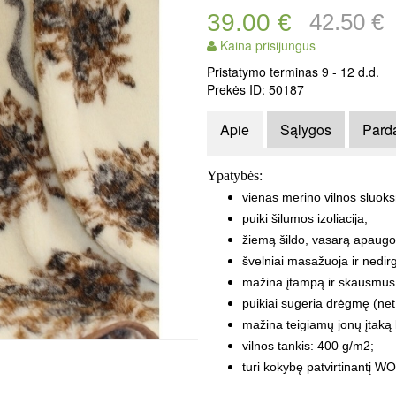
39.00 €
42.50 €
Kaina prisijungus
Pristatymo terminas 9 - 12 d.d.
Prekės ID: 50187
Apie
Sąlygos
Pard
Ypatybės:
vienas merino vilnos sluoks
puiki šilumos izoliacija;
žiemą šildo, vasarą apaugo 
švelniai masažuoja ir nedir
mažina įtampą ir skausmus
puikiai sugeria drėgmę (net
mažina teigiamų jonų įtaką 
vilnos tankis: 400 g/m2;
turi kokybę patvirtinantį W