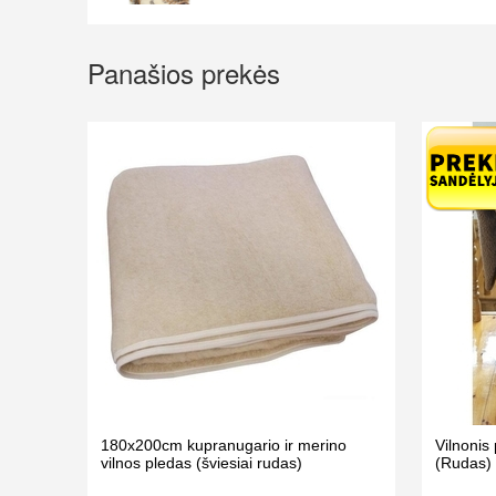
Panašios prekės
180х200сm kupranugario ir merino
Vilnoni
vilnos pledas (šviesiai rudas)
(Rudas)