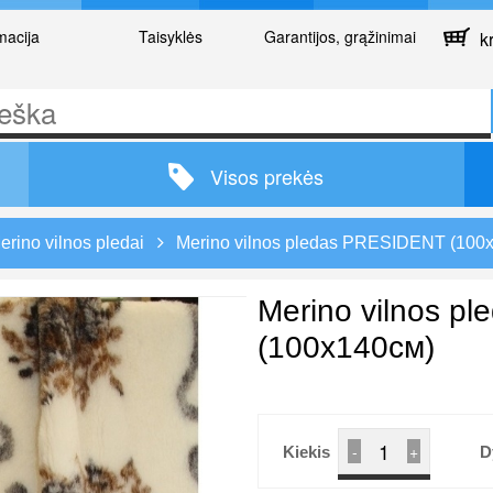
macija
Taisyklės
Garantijos, grąžinimai
kr
Visos prekės
erino vilnos pledai
Merino vilnos pledas PRESIDENT (100
Merino vilnos p
(100х140см)
-
+
Kiekis
D