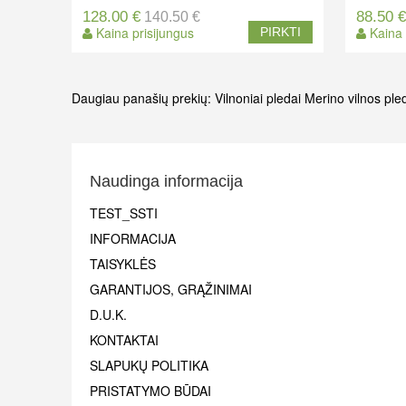
128.00 €
88.50 
140.50 €
Kaina prisijungus
Kaina 
PIRKTI
Daugiau panašių prekių:
Vilnoniai pledai
Merino vilnos ple
Naudinga informacija
TEST_SSTI
INFORMACIJA
TAISYKLĖS
GARANTIJOS, GRĄŽINIMAI
D.U.K.
KONTAKTAI
SLAPUKŲ POLITIKA
PRISTATYMO BŪDAI