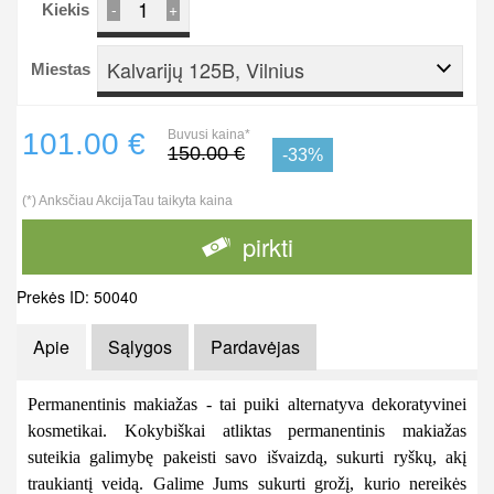
-
+
Kiekis
Kalvarijų 125B, Vilnius
Miestas
101.00 €
Buvusi kaina*
150.00 €
-33%
(*) Anksčiau AkcijaTau taikyta kaina
pirkti
Prekės ID: 50040
Apie
Sąlygos
Pardavėjas
Permanentinis makiažas
- tai puiki alternatyva dekoratyvinei
kosmetikai. Kokybiškai atliktas permanentinis makiažas
suteikia galimybę pakeisti savo išvaizdą, sukurti ryškų, akį
traukiantį veidą. Galime Jums sukurti grožį, kurio nereikės