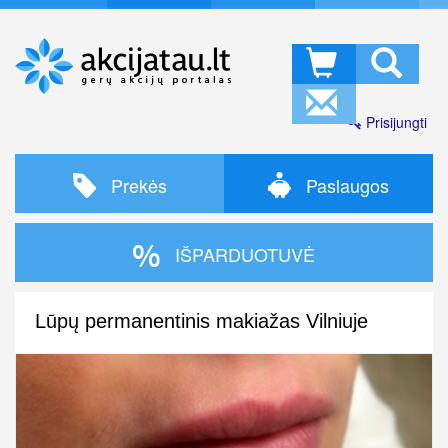
Prisijungti
Prekės
Paslaugos
IŠPARDUOTUVĖ
Lūpų permanentinis makiažas Vilniuje