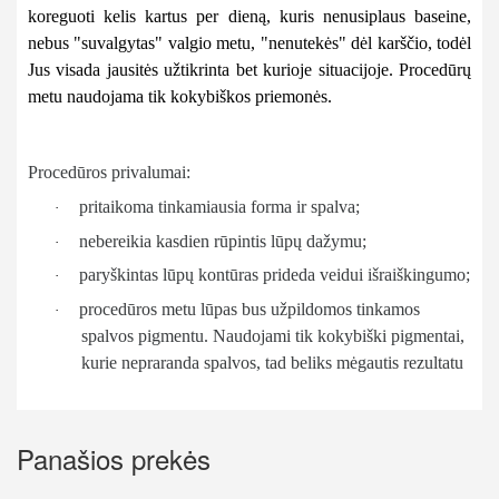
koreguoti kelis kartus per dieną, kuris nenusiplaus baseine,
nebus "suvalgytas" valgio metu, "nenutekės" dėl karščio, todėl
Jus visada jausitės užtikrinta bet kurioje situacijoje.
Proced
ūrų
metu naudojama tik kokybiškos priemonė
s.
Proced
ū
ros privalumai:
pritaikoma tinkamiausia forma ir spalva;
·
nebereikia kasdien r
ū
pintis l
ūpų dažymu;
·
pary
škintas lūpų kontū
ras prideda veidui i
š
rai
škingumo;
·
proced
ūros metu lū
pas bus u
žpildomos tinkamos
·
spalvos pigmentu. Naudojami tik kokybiški pigmentai,
kurie nepraranda spalvos, tad beliks mėgautis rezultatu
Panašios prekės