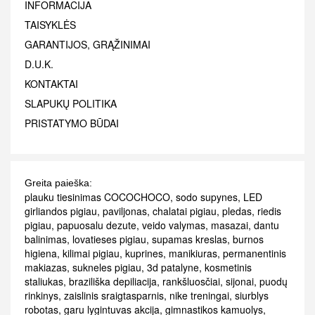
INFORMACIJA
TAISYKLĖS
GARANTIJOS, GRĄŽINIMAI
D.U.K.
KONTAKTAI
SLAPUKŲ POLITIKA
PRISTATYMO BŪDAI
Greita paieška:
plauku tiesinimas COCOCHOCO
,
sodo supynes
,
LED
girliandos pigiau
,
paviljonas
,
chalatai pigiau
,
pledas
,
riedis
pigiau
,
papuosalu dezute
,
veido valymas
,
masazai
,
dantu
balinimas
,
lovatieses pigiau
,
supamas kreslas
,
burnos
higiena
,
kilimai pigiau
,
kuprines
,
manikiuras
,
permanentinis
makiazas
,
sukneles pigiau
,
3d patalyne
,
kosmetinis
staliukas
,
braziliška depiliacija
,
rankšluosčiai
,
sijonai
,
puodų
rinkinys
,
zaislinis sraigtasparnis
,
nike treningai
,
siurblys
robotas
,
garu lygintuvas akcija
,
gimnastikos kamuolys
,