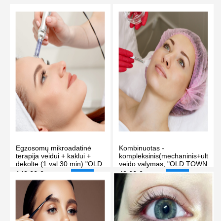
Egzosomų mikroadatinė
Kombinuotas -
terapija veidui + kaklui +
kompleksinis(mechaninis+ultrag
dekolte (1 val.30 min) "OLD
veido valymas, "OLD TOWN
TOWN SPA" masažo ir
SPA" masažo ir grožio
149.00 €
49.00 €
199.00 €
75.00 €
-25%
-35%
grožio klinikoje Vilniuje
klinikoje Vilniuje
PIRKTI
PIRKTI