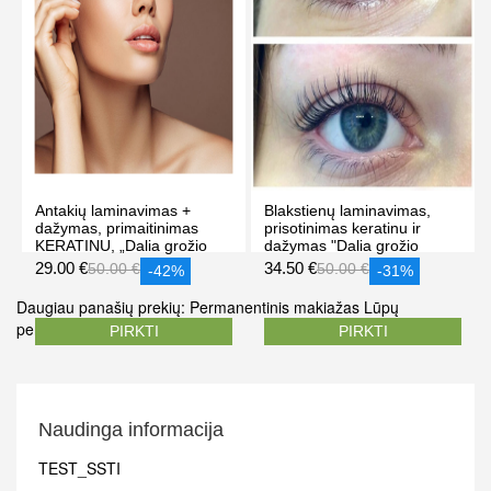
Antakių laminavimas +
Blakstienų laminavimas,
dažymas, primaitinimas
prisotinimas keratinu ir
KERATINU, „Dalia grožio
dažymas "Dalia grožio
studijoje“ Vilniuje
studijoje" Vilniuje
29.00 €
34.50 €
50.00 €
50.00 €
-42%
-31%
Daugiau panašių prekių:
Permanentinis makiažas
Lūpų
permanentinis makiažas
PIRKTI
PIRKTI
Naudinga informacija
TEST_SSTI