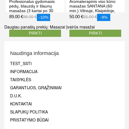
Profesionalus gydomasis
Aromaterapinis viso kūno
pėdų, blauzdų ir šlaunų
masažas SANTANA (60
masažas (3 kartai po 30
min.) Vilniuje, Klaipėdoje,
min), klinikoje „Antalgija“
Palangoje
89.00 €
50.00 €
99.00 €
55.00 €
-10%
-9%
Kaune
Daugiau panašių prekių:
Masazai
Įvairūs masažai
PIRKTI
PIRKTI
Naudinga informacija
TEST_SSTI
INFORMACIJA
TAISYKLĖS
GARANTIJOS, GRĄŽINIMAI
D.U.K.
KONTAKTAI
SLAPUKŲ POLITIKA
PRISTATYMO BŪDAI