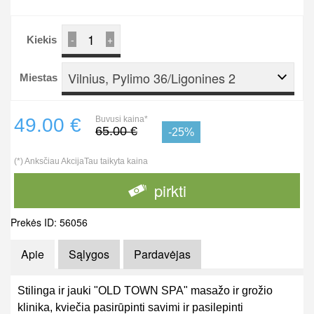
-
+
Kiekis
Vilnius, Pylimo 36/Ligonines 2
Miestas
49.00 €
Buvusi kaina*
65.00 €
-25%
(*) Anksčiau AkcijaTau taikyta kaina
pirkti
Prekės ID: 56056
Apie
Sąlygos
Pardavėjas
Stilinga ir jauki "OLD TOWN SPA" masažo ir grožio
klinika, kviečia pasirūpinti savimi ir pasilepinti