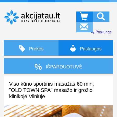
Prisijungti
Prekės
Paslaugos
IŠPARDUOTUVĖ
Viso kūno sportinis masažas 60 min,
"OLD TOWN SPA" masažo ir grožio
klinikoje Vilniuje