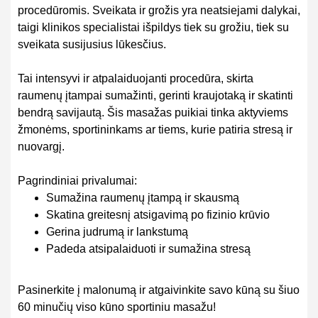
procedūromis. Sveikata ir grožis yra neatsiejami dalykai,
taigi klinikos specialistai išpildys tiek su grožiu, tiek su
sveikata susijusius lūkesčius.
Tai intensyvi ir atpalaiduojanti procedūra, skirta
raumenų įtampai sumažinti, gerinti kraujotaką ir skatinti
bendrą savijautą. Šis masažas puikiai tinka aktyviems
žmonėms, sportininkams ar tiems, kurie patiria stresą ir
nuovargį.
Pagrindiniai privalumai:
Sumažina raumenų įtampą ir skausmą
Skatina greitesnį atsigavimą po fizinio krūvio
Gerina judrumą ir lankstumą
Padeda atsipalaiduoti ir sumažina stresą
Pasinerkite į malonumą ir atgaivinkite savo kūną su šiuo
60 minučių viso kūno sportiniu masažu!