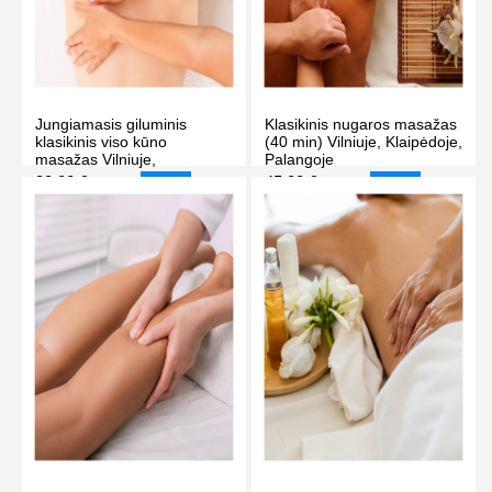
Jungiamasis giluminis
Klasikinis nugaros masažas
klasikinis viso kūno
(40 min) Vilniuje, Klaipėdoje,
masažas Vilniuje,
Palangoje
Klaipėdoje, Palangoje (90
80.00 €
45.00 €
85.00 €
50.00 €
-6%
-10%
min.)
PIRKTI
PIRKTI