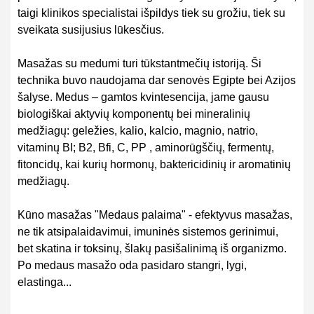
taigi klinikos specialistai išpildys tiek su grožiu, tiek su
sveikata susijusius lūkesčius.
Masažas su medumi turi tūkstantmečių istoriją. Ši
technika buvo naudojama dar senovės Egipte bei Azijos
šalyse. Medus – gamtos kvintesencija, jame gausu
biologiškai aktyvių komponentų bei mineralinių
medžiagų: geležies, kalio, kalcio, magnio, natrio,
vitaminų BI; B2, Bfi, C, PP , aminorūgščių, fermentų,
fitoncidų, kai kurių hormonų, baktericidinių ir aromatinių
medžiagų.
Kūno masažas "Medaus palaima" - efektyvus masažas,
ne tik atsipalaidavimui, imuninės sistemos gerinimui,
bet skatina ir toksinų, šlakų pasišalinimą iš organizmo.
Po medaus masažo oda pasidaro stangri, lygi,
elastinga...