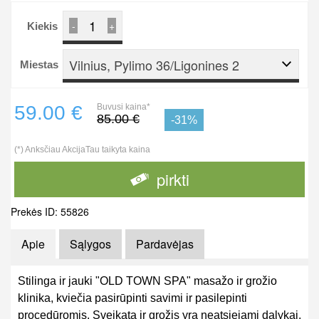
-
+
Kiekis
Vilnius, Pylimo 36/Ligonines 2
Miestas
59.00 €
Buvusi kaina*
85.00 €
-31%
(*) Anksčiau AkcijaTau taikyta kaina
pirkti
Prekės ID: 55826
Apie
Sąlygos
Pardavėjas
Stilinga ir jauki "OLD TOWN SPA" masažo ir grožio
klinika, kviečia pasirūpinti savimi ir pasilepinti
procedūromis. Sveikata ir grožis yra neatsiejami dalykai,