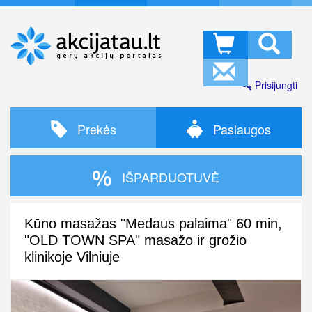
Prisijungti
Prekės
Paslaugos
IŠPARDUOTUVĖ
Kūno masažas "Medaus palaima" 60 min,
"OLD TOWN SPA" masažo ir grožio
klinikoje Vilniuje