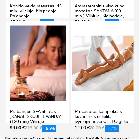
Kobido veido masažas, 45
Aromaterapinis viso kūno
min. Vilniuje, Klaipėdoje,
masažas SANTANA (60
Palangoje
min.) Vilniuje, Klaipėdoje,
Palangoje
45.00 €
50.00 €
60.00 €
55.00 €
-25%
-9%
PIRKTI
PIRKTI
Prabangus SPA ritualas
Procedūros kompleksas
„KARALIŠKOJI LEVANDA“
kovai prieš celiulitą -
(120 min) Vilniuje,
įvyniojimas su CELLO geliu
Klaipėdoje, Palangoje
ir LIMFODRENAŽINIS
99.00 €
12.00 €
218.00 €
28.00 €
-55%
-57%
masažas VILNIUJE (Užupis)
Daugiau panašių prekių:
masazai vilniuje
Kalėdinė dovana vyrui