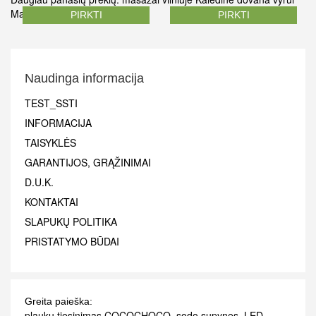
Masazai
Įvairūs masažai
PIRKTI
PIRKTI
Naudinga informacija
TEST_SSTI
INFORMACIJA
TAISYKLĖS
GARANTIJOS, GRĄŽINIMAI
D.U.K.
KONTAKTAI
SLAPUKŲ POLITIKA
PRISTATYMO BŪDAI
Greita paieška:
plauku tiesinimas COCOCHOCO
,
sodo supynes
,
LED