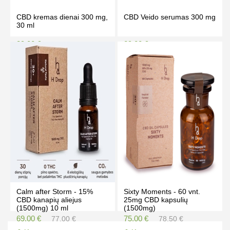
CBD kremas dienai 300 mg,
CBD Veido serumas 300 mg
30 ml
29.00 €
29.00 €
33.50 €
31.90 €
Kaina prisijungus
Kaina prisijungus
PIRKTI
PIRKTI
Calm after Storm - 15%
Sixty Moments - 60 vnt.
CBD kanapių aliejus
25mg CBD kapsulių
(1500mg) 10 ml
(1500mg)
69.00 €
75.00 €
77.00 €
78.50 €