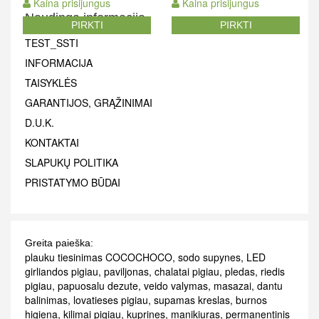
Kaina prisijungus
Kaina prisijungus
Naudinga informacija
PIRKTI
PIRKTI
TEST_SSTI
INFORMACIJA
TAISYKLĖS
GARANTIJOS, GRĄŽINIMAI
D.U.K.
KONTAKTAI
SLAPUKŲ POLITIKA
PRISTATYMO BŪDAI
Greita paieška:
plauku tiesinimas COCOCHOCO
,
sodo supynes
,
LED
girliandos pigiau
,
paviljonas
,
chalatai pigiau
,
pledas
,
riedis
pigiau
,
papuosalu dezute
,
veido valymas
,
masazai
,
dantu
balinimas
,
lovatieses pigiau
,
supamas kreslas
,
burnos
higiena
,
kilimai pigiau
,
kuprines
,
manikiuras
,
permanentinis