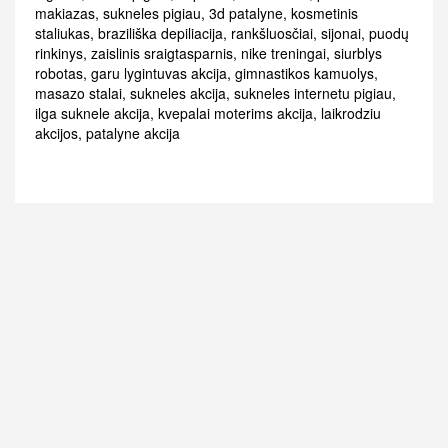
makiazas
,
sukneles pigiau
,
3d patalyne
,
kosmetinis
staliukas
,
braziliška depiliacija
,
rankšluosčiai
,
sijonai
,
puodų
rinkinys
,
zaislinis sraigtasparnis
,
nike treningai
,
siurblys
robotas
,
garu lygintuvas akcija
,
gimnastikos kamuolys
,
masazo stalai
,
sukneles akcija
,
sukneles internetu pigiau
,
ilga suknele akcija
,
kvepalai moterims akcija
,
laikrodziu
akcijos
,
patalyne akcija