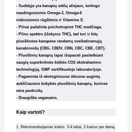
- Sudėtyje yra kanapių sėklų aliejaus, turtingo
naudingosiomis Omega-3, Omega-6
riebiosiomis rūgštimis ir Vitaminu E.
- Pilnai pašalinta psichotropinė THC medžiaga.
- Pilno spektro (išskyrus THC), tad turi ir kitų
pluoštinėse kanapėse randamų sveikatinamųjų
kanabinoidų (CBG, CBDV, CBN, CBC, CBE, CBT).
- Pluoštinių kanapių lapai išspausti pasitelkiant
saugią superkritinės būklės CO2 ekstrahavimo
technologiją, GMP sertifikuotoje laboratorijoje.
- Pagaminta iš ekologiniuose ūkiuose augintų
aukščiausios kokybės pluoštinių kanapių, kuriose
nėra pesticidų.
- Draugiška veganams.
Kaip vartoti?
1. Rekomenduojamas kiekis: 3-4 lašai, 2 kartus per dieną.