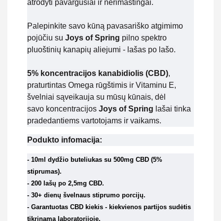
atrodyti pavargusiai ir nerimastingai.
Palepinkite savo kūną pavasariško atgimimo
pojūčiu su
Joys of Spring
pilno spektro
pluoštinių kanapių aliejumi - lašas po lašo.
5% koncentracijos kanabidiolis (CBD)
,
praturtintas Omega rūgštimis ir Vitaminu E,
švelniai sąveikauja su mūsų kūnais, dėl
savo
koncentracijos
Joys of Spring
lašai tinka
pradedantiems vartotojams ir vaikams.
Podukto infomacija:
- 10ml dydžio buteliukas su 500mg CBD (5%
stiprumas).
- 200 lašų po 2,5mg CBD.
- 30+ dienų švelnaus stiprumo porcijų.
- Garantuotas CBD kiekis - kiekvienos partijos sudėtis
tikrinama laboratorijoje.