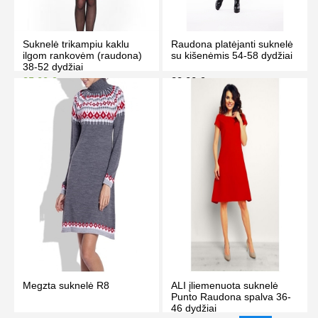
Suknelė trikampiu kaklu
Raudona platėjanti suknelė
ilgom rankovėm (raudona)
su kišenėmis 54-58 dydžiai
38-52 dydžiai
35.00 €
33.00 €
39.00 €
Kaina prisijungus
PIRKTI
PIRKTI
Megzta suknelė R8
ALI įliemenuota suknelė
Punto Raudona spalva 36-
46 dydžiai