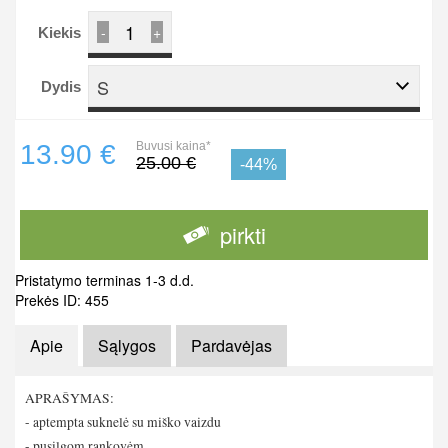
-
+
Kiekis
S
Dydis
13.90 €
Buvusi kaina*
25.00 €
-44%
pirkti
Pristatymo terminas 1-3 d.d.
Prekės ID: 455
Apie
Sąlygos
Pardavėjas
APRAŠYMAS:
- aptempta suknelė su miško vaizdu
- pusilgom rankovėm.