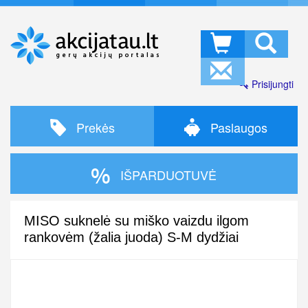
Prisijungti
Prekės
Paslaugos
IŠPARDUOTUVĖ
MISO suknelė su miško vaizdu ilgom
rankovėm (žalia juoda) S-M dydžiai