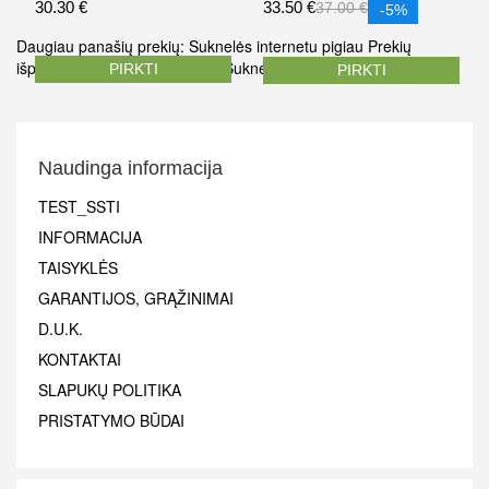
30.30 €
33.50 €
37.00 €
-5%
Daugiau panašių prekių:
Suknelės internetu pigiau
Prekių
išpardavimas
Suknelės akcija
Suknelės pigiau
Išparduotuvė
PIRKTI
PIRKTI
Naudinga informacija
TEST_SSTI
INFORMACIJA
TAISYKLĖS
GARANTIJOS, GRĄŽINIMAI
D.U.K.
KONTAKTAI
SLAPUKŲ POLITIKA
PRISTATYMO BŪDAI